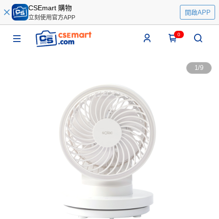
CSEmart 購物
開啟APP
立刻使用官方APP
0
1
/
9