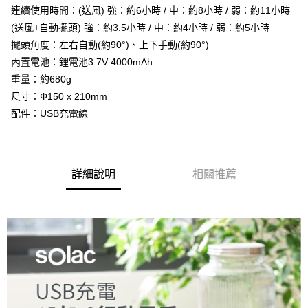
連續使用時間：(送風) 強：約6小時 / 中：約8小時 / 弱：約11小時
AFTEE先享後付
(送風+自動擺頭) 強：約3.5小時 / 中：約4小時 / 弱：約5小時
相關說明
擺頭角度：左右自動(約90°)、上下手動(約90°)
【關於「AFTEE先享後付」】
ATM付款
AFTEE先享後付是「在收到商品之後才付款」的支付方式。 讓您購物簡單
內置電池：鋰電池3.7V 4000mAh
便利好安心！
重量：約680g
１．簡單：不需註冊會員、不需綁卡、不需儲值。
運送方式
２．便利：只要手機號碼，簡訊認證，即可結帳。
尺寸：Φ150 x 210mm
３．安心：先確認商品／服務後，再付款。
全家取貨付款
配件：USB充電線
每筆NT$60，滿NT$399(含以上)免運費
【「AFTEE先享後付」結帳流程】
１．於結帳方式選擇「AFTEE先享後付」後，將跳轉至「AFTEE先享後付」
萊爾富取貨付款
結帳頁面，進行簡訊認證並確認金額後，即可完成結帳。
２．訂單成立數日內，您將收到繳費通知簡訊。
詳細說明
相關推薦
每筆NT$60，滿NT$399(含以上)免運費
３．收到繳費通知簡訊後14天內，點擊此簡訊中的連結，可透過四大超商／
ATM／網路銀行／等多元方式進行付款，方視為交易完成。
7-11取貨付款
※ 請注意：結帳手續完成當下不需立刻繳費，但若您需要取消訂單，請聯絡
每筆NT$60，滿NT$399(含以上)免運費
購買商品的店家。未經商家同意取消之訂單仍視為有效，需透過AFTEE先享
後付繳納相關費用。
宅配
※ 交易是否成功請以「AFTEE先享後付 」之結帳頁面顯示為準，若有關於
是否繳費成功／繳費後需取消欲退款等相關疑問，請聯繫「AFTEE先享後付
每筆NT$75，滿NT$399(含以上)免運費
客戶支援中心」
https://netprotections.freshdesk.com/support/home
【注意事項】
１．透過由恩沛科技股份有限公司提供之「AFTEE先享後付」服務完成之交