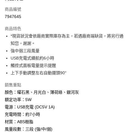
信用卡一次付款
商品編號
信用卡分期付款
7947645
3 期 0 利率 每期
NT$560
21家銀行
商品特色
6 期 0 利率 每期
NT$280
21家銀行
合作金庫商業銀行
第一商業銀行
*現貨狀況會依廠商實際庫存為主，若遇廠商端缺貨，將另行通
華南商業銀行
彰化商業銀行
12 期 0 利率 每期
NT$140
21家銀行
合作金庫商業銀行
第一商業銀行
知您，謝謝。
上海商業儲蓄銀行
台北富邦商業銀行
華南商業銀行
彰化商業銀行
合作金庫商業銀行
第一商業銀行
超商取貨付款
國泰世華商業銀行
兆豐國際商業銀行
強中弱三段風量
上海商業儲蓄銀行
台北富邦商業銀行
華南商業銀行
彰化商業銀行
臺灣中小企業銀行
台中商業銀行
USB充電式續航約6小時
國泰世華商業銀行
兆豐國際商業銀行
LINE Pay
上海商業儲蓄銀行
台北富邦商業銀行
匯豐（台灣）商業銀行
華泰商業銀行
臺灣中小企業銀行
台中商業銀行
觸控式面板電量提示提醒
國泰世華商業銀行
兆豐國際商業銀行
聯邦商業銀行
遠東國際商業銀行
匯豐（台灣）商業銀行
華泰商業銀行
Apple Pay
上下手動調整左右自動擺頭90°
臺灣中小企業銀行
台中商業銀行
元大商業銀行
永豐商業銀行
聯邦商業銀行
遠東國際商業銀行
匯豐（台灣）商業銀行
華泰商業銀行
玉山商業銀行
星展（台灣）商業銀行
街口支付
元大商業銀行
永豐商業銀行
銷售重點
聯邦商業銀行
遠東國際商業銀行
台新國際商業銀行
中國信託商業銀行
玉山商業銀行
星展（台灣）商業銀行
顏色：曜石黑、月光白、薄荷綠、銀河灰
元大商業銀行
永豐商業銀行
台灣樂天信用卡公司
悠遊付
台新國際商業銀行
中國信託商業銀行
玉山商業銀行
星展（台灣）商業銀行
額定功率：5W
台灣樂天信用卡公司
台新國際商業銀行
中國信託商業銀行
Google Pay
電源：USB充電 (DC5V 1A)
台灣樂天信用卡公司
充電時間：約7小時
全支付
材質：ABS樹脂
全盈+PAY
風量段數：三段 (強/中/弱)