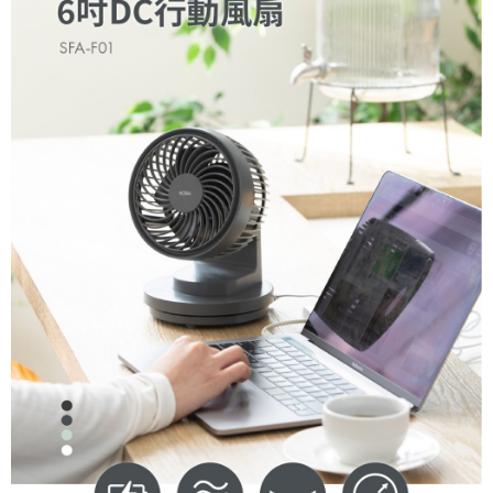
易，需依本服務之必要範圍內提供個人資料，並將交易相關給付款項請求債
權轉讓予恩沛科技股份有限公司。
２．關於個人資料處理事宜，請瀏覽以下網址：
https://aftee.tw/terms/#terms3
３．未成年的使用者請事先徵得法定代理人或監護人之同意方可使用
「AFTEE先享後付」，若未經同意申辦者引起之損失，本公司不負相關責
任。
４．使用「AFTEE先享後付」時，將依據個別帳號之用戶狀況，依本公司即
時審查核予不同之上限額度；若仍有額度不足之情形，本公司將視審查結果
請求用戶進行身份認證。
５．嚴禁一人註冊多個帳號或使用他人資訊註冊。若發現惡意使用之情形，
恩沛科技股份有限公司將有權停止該用戶之使用額度並採取法律行動。