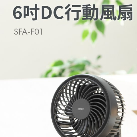
形，恩沛
動。