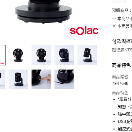
預購商品：
※ 本商品
※ 本商品
付款與運
超取滿NT$
付款方式
商品特色
信用卡一
商品編號
7947648
信用卡分
商品特色
3 期 
*現貨
6 期 
合作金
知您，
華南商
12 期
強中弱
合作金
上海商
華南商
USB
合作金
超商取貨
國泰世
上海商
觸控式
華南商
臺灣中