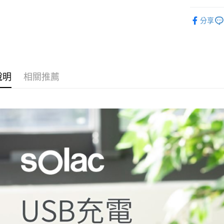
每筆NT$6
１．於結帳
生活/家電
付」結帳
分享
萊爾富取
２．訂單
｜生活/家
３．收到繳
每筆NT$6
／ATM／
※ 請注意
7-11取貨
絡購買商品
先享後付
每筆NT$6
說明
相關推薦
※ 交易是
是否繳費成
宅配
付客戶支
每筆NT$7
【注意事
１．透過由
交易，需
求債權轉
２．關於
https://aft
３．未成
「AFTE
任。
４．使用「
即時審查
結果請求
５．嚴禁