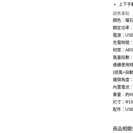
國泰世
LINE Pay
上海商
上下手
匯豐（
臺灣中
國泰世
聯邦商
銷售重點
匯豐（
Apple Pay
臺灣中
元大商
聯邦商
顏色：曜
匯豐（
玉山商
街口支付
元大商
額定功率：
聯邦商
台新國
玉山商
元大商
電源：USB充
台灣樂
悠遊付
台新國
玉山商
充電時間：
台灣樂
台新國
Google Pa
材質：AB
台灣樂
風量段數：三
全支付
連續使用時間
全盈+PAY
(送風+自動
擺頭角度：左
AFTEE先
內置電池：鋰
相關說明
【關於「A
重量：約68
ATM付款
AFTEE
尺寸：Φ150
便利好安
配件：US
１．簡單
２．便利
運送方式
３．安心
全家取貨
商品相關分
【「AFT