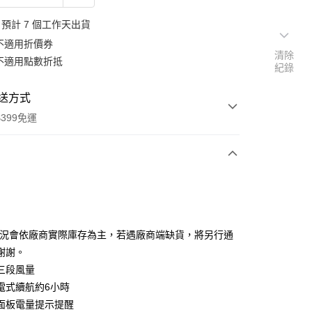
預計 7 個工作天出貨
不適用折價券
清除
不適用點數折抵
紀錄
送方式
399免運
次付款
期付款
0 利率 每期
NT$560
21家銀行
狀況會依廠商實際庫存為主，若遇廠商端缺貨，將另行通
0 利率 每期
NT$280
21家銀行
庫商業銀行
第一商業銀行
謝謝。
業銀行
彰化商業銀行
 0 利率 每期
NT$140
21家銀行
三段風量
庫商業銀行
第一商業銀行
業儲蓄銀行
台北富邦商業銀行
業銀行
彰化商業銀行
充電式續航約6小時
庫商業銀行
第一商業銀行
付款
華商業銀行
兆豐國際商業銀行
業儲蓄銀行
台北富邦商業銀行
面板電量提示提醒
業銀行
彰化商業銀行
小企業銀行
台中商業銀行