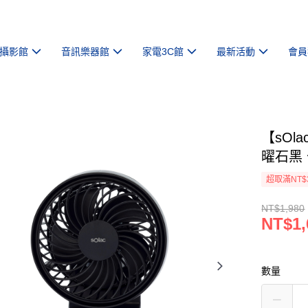
攝影館
音訊樂器館
家電3C館
最新活動
會員
【sOl
曜石黑
超取滿NT$
NT$1,980
NT$1,
數量