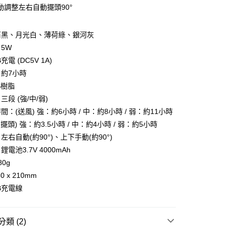
華商業銀行
兆豐國際商業銀行
業儲蓄銀行
台北富邦商業銀行
動調整左右自動擺頭90°
台灣）商業銀行
華泰商業銀行
小企業銀行
台中商業銀行
華商業銀行
兆豐國際商業銀行
業銀行
遠東國際商業銀行
台灣）商業銀行
華泰商業銀行
小企業銀行
台中商業銀行
業銀行
永豐商業銀行
業銀行
遠東國際商業銀行
石黑、月光白、薄荷綠、銀河灰
台灣）商業銀行
華泰商業銀行
業銀行
星展（台灣）商業銀行
業銀行
永豐商業銀行
5W
業銀行
遠東國際商業銀行
際商業銀行
中國信託商業銀行
業銀行
星展（台灣）商業銀行
業銀行
永豐商業銀行
電 (DC5V 1A)
天信用卡公司
際商業銀行
中國信託商業銀行
業銀行
星展（台灣）商業銀行
約7小時
天信用卡公司
際商業銀行
中國信託商業銀行
y
S樹脂
天信用卡公司
段 (強/中/弱)
：(送風) 強：約6小時 / 中：約8小時 / 弱：約11小時
擺頭) 強：約3.5小時 / 中：約4小時 / 弱：約5小時
右自動(約90°)、上下手動(約90°)
享後付
電池3.7V 4000mAh
FTEE先享後付」】
0g
先享後付是「在收到商品之後才付款」的支付方式。 讓您購物簡單
 x 210mm
心！
B充電線
：不需註冊會員、不需綁卡、不需儲值。
：只要手機號碼，簡訊認證，即可結帳。
：先確認商品／服務後，再付款。
付款
類 (2)
EE先享後付」結帳流程】