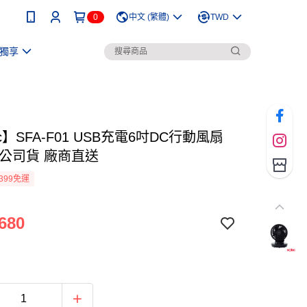
0
中文 (繁體)
TWD
獨享
ac】SFA-F01 USB充電6吋DC行動風扇
 公司貨 廠商直送
399免運
680