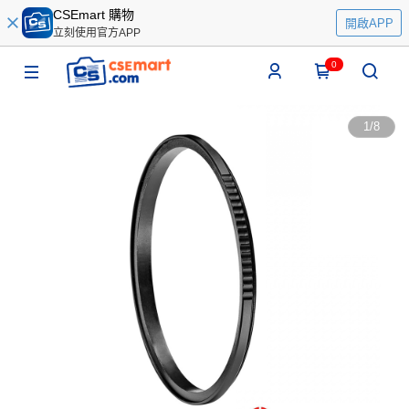
CSEmart 購物
開啟APP
立刻使用官方APP
0
1
/
8