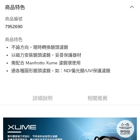
付款方式
商品特色
信用卡一次付款
商品編號
信用卡分期付款
7952690
3 期 0 利率 每期
NT$286
21家銀行
商品特色
6 期 0 利率 每期
NT$143
21家銀行
合作金庫商業銀行
第一商業銀行
不論方向，隨時轉換鏡頭濾鏡
華南商業銀行
彰化商業銀行
12 期 0 利率 每期
NT$71
21家銀行
合作金庫商業銀行
第一商業銀行
以磁力安裝鏡頭濾鏡，妥善保護器材
上海商業儲蓄銀行
台北富邦商業銀行
華南商業銀行
彰化商業銀行
合作金庫商業銀行
第一商業銀行
超商取貨付款
國泰世華商業銀行
兆豐國際商業銀行
需配合 Manfrotto Xume 濾鏡環使用
上海商業儲蓄銀行
台北富邦商業銀行
華南商業銀行
彰化商業銀行
臺灣中小企業銀行
台中商業銀行
適各種圓形鏡頭濾鏡，如：ND/偏光鏡/UV/保護濾鏡
國泰世華商業銀行
兆豐國際商業銀行
LINE Pay
上海商業儲蓄銀行
台北富邦商業銀行
匯豐（台灣）商業銀行
華泰商業銀行
臺灣中小企業銀行
台中商業銀行
國泰世華商業銀行
兆豐國際商業銀行
聯邦商業銀行
遠東國際商業銀行
匯豐（台灣）商業銀行
華泰商業銀行
Apple Pay
臺灣中小企業銀行
台中商業銀行
元大商業銀行
永豐商業銀行
聯邦商業銀行
遠東國際商業銀行
匯豐（台灣）商業銀行
華泰商業銀行
玉山商業銀行
星展（台灣）商業銀行
街口支付
元大商業銀行
永豐商業銀行
詳細說明
相關推薦
聯邦商業銀行
遠東國際商業銀行
台新國際商業銀行
中國信託商業銀行
玉山商業銀行
星展（台灣）商業銀行
元大商業銀行
永豐商業銀行
台灣樂天信用卡公司
悠遊付
台新國際商業銀行
中國信託商業銀行
玉山商業銀行
星展（台灣）商業銀行
台灣樂天信用卡公司
台新國際商業銀行
中國信託商業銀行
Google Pay
台灣樂天信用卡公司
全支付