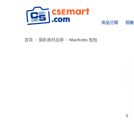
商品分類
相機
首頁
攝影器材品牌
Manfrotto 包包