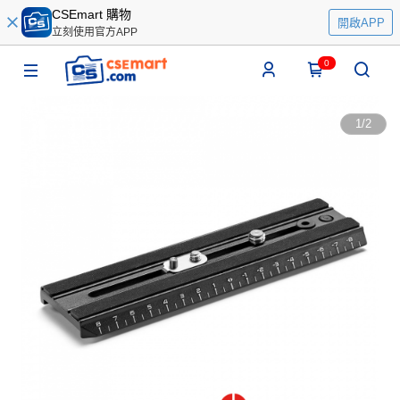
CSEmart 購物
開啟APP
立刻使用官方APP
0
1
/
2