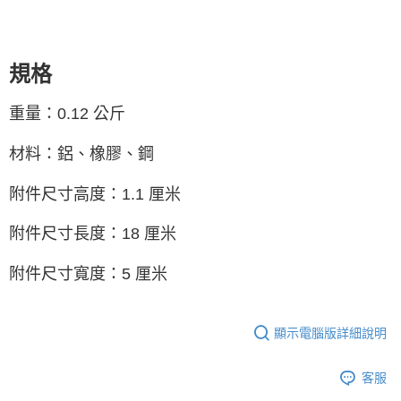
「AFTEE先享後付」，若未經同意申辦者引起之損失，本公司不負相關責
任。
４．使用「AFTEE先享後付」時，將依據個別帳號之用戶狀況，依本公司即
時審查核予不同之上限額度；若仍有額度不足之情形，本公司將視審查結果
規格
請求用戶進行身份認證。
５．嚴禁一人註冊多個帳號或使用他人資訊註冊。若發現惡意使用之情形，
恩沛科技股份有限公司將有權停止該用戶之使用額度並採取法律行動。
重量：0.12 公斤
材料：鋁、橡膠、鋼
附件尺寸高度：1.1 厘米
附件尺寸長度：18 厘米
附件尺寸寬度：
5 厘米
顯示電腦版詳細說明
客服