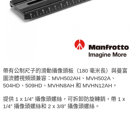
便利好安心！
１．簡單：不需註冊會員、不需綁卡、不需儲值。
運送方式
２．便利：只要手機號碼，簡訊認證，即可結帳。
３．安心：先確認商品／服務後，再付款。
全家取貨付款
每筆NT$60，滿NT$399(含以上)免運費
【「AFTEE先享後付」結帳流程】
１．於結帳方式選擇「AFTEE先享後付」後，將跳轉至「AFTEE先享後付」
萊爾富取貨付款
結帳頁面，進行簡訊認證並確認金額後，即可完成結帳。
２．訂單成立數日內，您將收到繳費通知簡訊。
每筆NT$60，滿NT$399(含以上)免運費
３．收到繳費通知簡訊後14天內，點擊此簡訊中的連結，可透過四大超商／
ATM／網路銀行／等多元方式進行付款，方視為交易完成。
7-11取貨付款
※ 請注意：結帳手續完成當下不需立刻繳費，但若您需要取消訂單，請聯絡
每筆NT$60，滿NT$399(含以上)免運費
購買商品的店家。未經商家同意取消之訂單仍視為有效，需透過AFTEE先享
帶有公制尺子的滑動攝像頭板（180 毫米長）與曼富
後付繳納相關費用。
宅配
※ 交易是否成功請以「AFTEE先享後付 」之結帳頁面顯示為準，若有關於
圖流體視頻頭兼容：MVH502AH、MVH502A、
是否繳費成功／繳費後需取消欲退款等相關疑問，請聯繫「AFTEE先享後付
504HD、509HD、MVHN8AH 和 MVHN12AH。
每筆NT$75，滿NT$399(含以上)免運費
客戶支援中心」
https://netprotections.freshdesk.com/support/home
付款後門市自取
提供 1 x 1/4” 攝像頭螺絲，可拆卸防旋轉銷，帶 1 x
【注意事項】
１．透過由恩沛科技股份有限公司提供之「AFTEE先享後付」服務完成之交
免運費
1/4” 攝像頭螺絲和 2 x 3/8” 攝像頭螺絲。
易，需依本服務之必要範圍內提供個人資料，並將交易相關給付款項請求債
權轉讓予恩沛科技股份有限公司。
２．關於個人資料處理事宜，請瀏覽以下網址：
https://aftee.tw/terms/#terms3
３．未成年的使用者請事先徵得法定代理人或監護人之同意方可使用