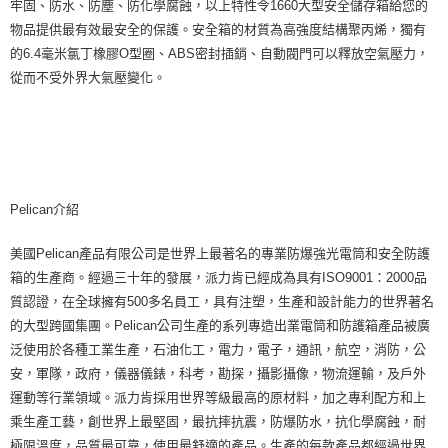
４．使用「AFTEE先享後付」時，將依據個別帳號之用戶狀況，依本公司即
牢固、防水、防塵、防化學腐蝕，以上特性令1660大型安全儲存箱給您的
時審查核予不同之上限額度；若仍有額度不足之情形，本公司將視審查結果
物品提供最有效最安全的保護。安全箱的材質為高強度結構聚丙烯，獨有
請求用戶進行身份認證。
的6.​​4毫米氯丁橡膠O型圈、ABS密封插銷、自動閥門可以釋放空氣壓力，
５．嚴禁一人註冊多個帳號或使用他人資訊註冊。若發現惡意使用之情形，
恩沛科技股份有限公司將有權停止該用戶之使用額度並採取法律行動。
從而不受外界大氣壓變化。
Pelican介紹
美國Pelican產品有限公司是世界上最著名的專業防爆強光電筒和安全防護
箱的生產商。經過三十年的發展，派力肯已經成為具有ISO9001：2000品
質認證，在全球擁有500多名員工，具有注塑，生產和設計能力的世界著名
的大型跨國集團。Pelican公司生產的系列專造出業電筒和防護箱產品被廣
泛使用於各種工業生產，石油化工，電力，電子，通訊，航空，消防，公
安，軍隊，政府，儀器儀錶，科考，勘探，攝影攝像，物流運輸，及戶外
運動等行業領域。派力肯採用世界等級最高的原材料，加之專利配方和上
乘生產工藝，創世界上最堅固，最抗摔抗震，防爆防水，抗化學腐蝕，耐
極限溫度，品質最可靠，使用最舒適的產品。生產的每款產品都經過世界