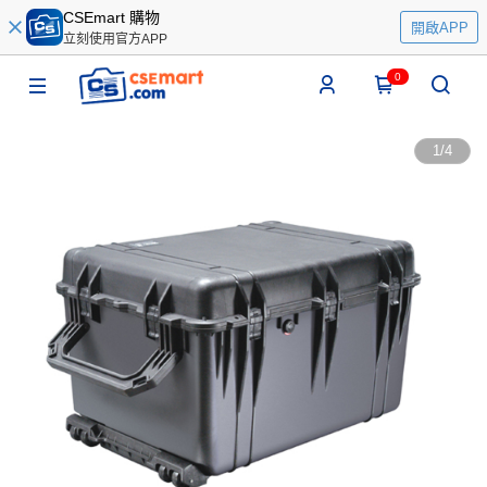
CSEmart 購物
開啟APP
立刻使用官方APP
0
1
/
4