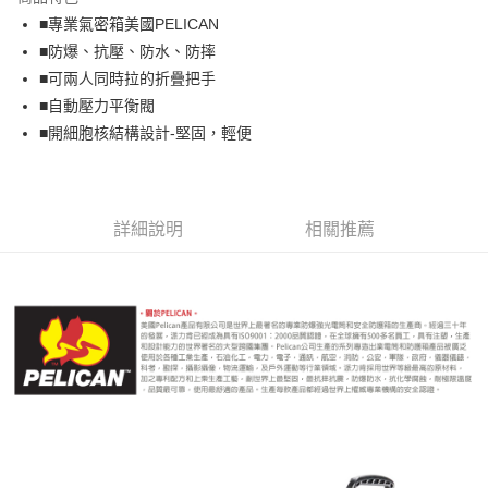
6 期 0 利率 每期
NT$3,945
21家銀行
合作金庫商業銀行
第一商業銀行
■專業氣密箱美國PELICAN
華南商業銀行
彰化商業銀行
12 期 0 利率 每期
NT$1,972
21家銀行
合作金庫商業銀行
第一商業銀行
■防爆、抗壓、防水、防摔
上海商業儲蓄銀行
台北富邦商業銀行
華南商業銀行
彰化商業銀行
合作金庫商業銀行
第一商業銀行
LINE Pay
國泰世華商業銀行
兆豐國際商業銀行
■可兩人同時拉的折疊把手
上海商業儲蓄銀行
台北富邦商業銀行
華南商業銀行
彰化商業銀行
臺灣中小企業銀行
台中商業銀行
■自動壓力平衡閥
國泰世華商業銀行
兆豐國際商業銀行
Apple Pay
上海商業儲蓄銀行
台北富邦商業銀行
匯豐（台灣）商業銀行
華泰商業銀行
臺灣中小企業銀行
台中商業銀行
■開細胞核結構設計-堅固，輕便
國泰世華商業銀行
兆豐國際商業銀行
聯邦商業銀行
遠東國際商業銀行
匯豐（台灣）商業銀行
華泰商業銀行
街口支付
臺灣中小企業銀行
台中商業銀行
元大商業銀行
永豐商業銀行
聯邦商業銀行
遠東國際商業銀行
匯豐（台灣）商業銀行
華泰商業銀行
玉山商業銀行
星展（台灣）商業銀行
悠遊付
元大商業銀行
永豐商業銀行
聯邦商業銀行
遠東國際商業銀行
台新國際商業銀行
中國信託商業銀行
玉山商業銀行
星展（台灣）商業銀行
詳細說明
相關推薦
元大商業銀行
永豐商業銀行
台灣樂天信用卡公司
Google Pay
台新國際商業銀行
中國信託商業銀行
玉山商業銀行
星展（台灣）商業銀行
台灣樂天信用卡公司
台新國際商業銀行
中國信託商業銀行
全支付
台灣樂天信用卡公司
全盈+PAY
AFTEE先享後付
相關說明
【關於「AFTEE先享後付」】
ATM付款
AFTEE先享後付是「在收到商品之後才付款」的支付方式。 讓您購物簡單
便利好安心！
１．簡單：不需註冊會員、不需綁卡、不需儲值。
運送方式