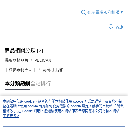
顯示電腦版詳細說明
客服
商品相關分類 (2)
攝影器材品牌
PELICAN
｜攝影器材專區｜
氣密/手提箱
本分類熱銷
全站排行
本網站中使用 cookie，欲查詢有關本網站使用 cookie 方式之詳情，及若您不希
熱門標籤
望在電腦上使用 cookie 時應如何變更電腦的 cookie 設定，請參閱本網站「
隱私
權條款
」之 Cookie 聲明。您繼續使用本網站即表示您同意本公司得按本網站使
用條款之 Cookie 聲明使用 cookie。
了解更多 >