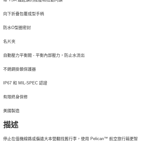
向下折疊包覆成型手柄
防水O型圈密封
名片夾
自動壓力平衡閥 - 平衡內部壓力，防止水流出
不銹鋼掛鎖保護器
IP67 和 MIL-SPEC 認證
有限終身保修
美國製造
描述
停止在值機線路或偏遠大本營翻找舊行李，使用 Pelican™ 航空旅行箱更智