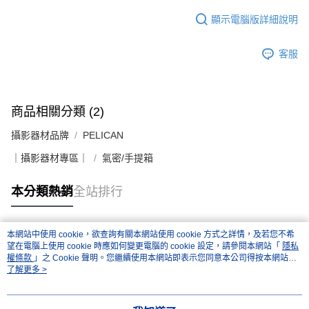
顯示電腦版詳細說明
客服
商品相關分類 (2)
攝影器材品牌
PELICAN
｜攝影器材專區｜
氣密/手提箱
本分類熱銷
全站排行
本網站中使用 cookie，欲查詢有關本網站使用 cookie 方式之詳情，及若您不希
熱門標籤
望在電腦上使用 cookie 時應如何變更電腦的 cookie 設定，請參閱本網站「
隱私
權條款
」之 Cookie 聲明。您繼續使用本網站即表示您同意本公司得按本網站使
用條款之 Cookie 聲明使用 cookie。
了解更多 >