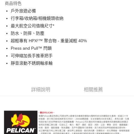
商品特色
6 期 0 利率 每期
NT$3,466
21家銀行
合作金庫商業銀行
第一商業銀行
戶外旅遊必備
華南商業銀行
彰化商業銀行
12 期 0 利率 每期
NT$1,733
21家銀行
合作金庫商業銀行
第一商業銀行
行李箱/收納箱/相機鏡頭收納
上海商業儲蓄銀行
台北富邦商業銀行
華南商業銀行
彰化商業銀行
合作金庫商業銀行
第一商業銀行
LINE Pay
國泰世華商業銀行
兆豐國際商業銀行
最大航空公司值機尺寸*
上海商業儲蓄銀行
台北富邦商業銀行
華南商業銀行
彰化商業銀行
臺灣中小企業銀行
台中商業銀行
防水、防摔、防塵
國泰世華商業銀行
兆豐國際商業銀行
Apple Pay
上海商業儲蓄銀行
台北富邦商業銀行
匯豐（台灣）商業銀行
華泰商業銀行
臺灣中小企業銀行
台中商業銀行
超輕專有 HPX²™ 聚合物 - 重量減輕 40%
國泰世華商業銀行
兆豐國際商業銀行
聯邦商業銀行
遠東國際商業銀行
匯豐（台灣）商業銀行
華泰商業銀行
街口支付
Press and Pull™ 閂鎖
臺灣中小企業銀行
台中商業銀行
元大商業銀行
永豐商業銀行
聯邦商業銀行
遠東國際商業銀行
匯豐（台灣）商業銀行
華泰商業銀行
可伸縮加長手推車把手
玉山商業銀行
星展（台灣）商業銀行
悠遊付
元大商業銀行
永豐商業銀行
聯邦商業銀行
遠東國際商業銀行
靜音滾動不銹鋼軸承輪
台新國際商業銀行
中國信託商業銀行
玉山商業銀行
星展（台灣）商業銀行
元大商業銀行
永豐商業銀行
台灣樂天信用卡公司
Google Pay
台新國際商業銀行
中國信託商業銀行
玉山商業銀行
星展（台灣）商業銀行
台灣樂天信用卡公司
台新國際商業銀行
中國信託商業銀行
全支付
台灣樂天信用卡公司
詳細說明
相關推薦
全盈+PAY
AFTEE先享後付
相關說明
【關於「AFTEE先享後付」】
ATM付款
AFTEE先享後付是「在收到商品之後才付款」的支付方式。 讓您購物簡單
便利好安心！
１．簡單：不需註冊會員、不需綁卡、不需儲值。