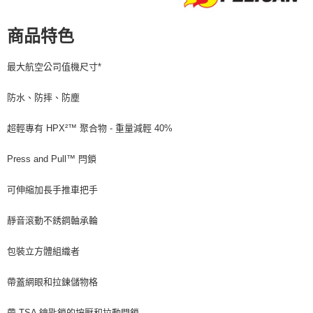
４．使用「AFTEE先享後付」時，將依據個別帳號之用戶狀況，依本公司即
時審查核予不同之上限額度；若仍有額度不足之情形，本公司將視審查結果
商品特色
請求用戶進行身份認證。
５．嚴禁一人註冊多個帳號或使用他人資訊註冊。若發現惡意使用之情形，
恩沛科技股份有限公司將有權停止該用戶之使用額度並採取法律行動。
最大航空公司值機尺寸*
防水、防摔、防塵
超輕專有 HPX²™ 聚合物 - 重量減輕 40%
Press and Pull™ 閂鎖
可伸縮加長手推車把手
靜音滾動不銹鋼軸承輪
包裝立方體組織者
帶蓋網眼和拉鍊儲物格
帶 TSA 鑰匙鎖的按壓和拉動閂鎖