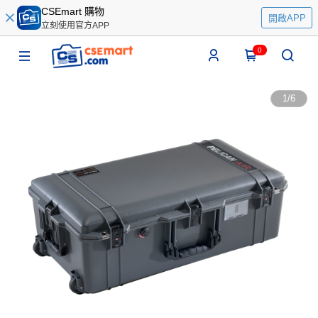
CSEmart 購物
開啟APP
立刻使用官方APP
0
1
/
6