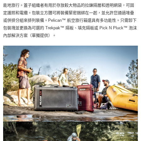
能地旅行。蓋子組織者有用於存放較大物品的拉鍊隔層和透明網袋，可固
定護照和電纜。包裝立方體可將裝備緊密捆綁在一起，並允許您通過堆疊
或併排分組來排列裝備。Pelican™ 航空旅行箱還具有多功能性。只需卸下
包裝塊並更換為可選的 Trekpak™ 隔板、填充隔板或 Pick N Pluck™ 泡沫
內部解決方案（單獨提供）。