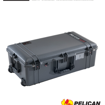
運送方式
２．便利：只要手機號碼，簡訊認證，即可結帳。
３．安心：先確認商品／服務後，再付款。
宅配
每筆NT$75，滿NT$399(含以上)免運費
【「AFTEE先享後付」結帳流程】
１．於結帳方式選擇「AFTEE先享後付」後，將跳轉至「AFTEE先享後付」
付款後門市自取
結帳頁面，進行簡訊認證並確認金額後，即可完成結帳。
２．訂單成立數日內，您將收到繳費通知簡訊。
免運費
３．收到繳費通知簡訊後14天內，點擊此簡訊中的連結，可透過四大超商／
ATM／網路銀行／等多元方式進行付款，方視為交易完成。
※ 請注意：結帳手續完成當下不需立刻繳費，但若您需要取消訂單，請聯絡
購買商品的店家。未經商家同意取消之訂單仍視為有效，需透過AFTEE先享
後付繳納相關費用。
※ 交易是否成功請以「AFTEE先享後付 」之結帳頁面顯示為準，若有關於
是否繳費成功／繳費後需取消欲退款等相關疑問，請聯繫「AFTEE先享後付
客戶支援中心」
https://netprotections.freshdesk.com/support/home
【注意事項】
１．透過由恩沛科技股份有限公司提供之「AFTEE先享後付」服務完成之交
易，需依本服務之必要範圍內提供個人資料，並將交易相關給付款項請求債
權轉讓予恩沛科技股份有限公司。
２．關於個人資料處理事宜，請瀏覽以下網址：
https://aftee.tw/terms/#terms3
３．未成年的使用者請事先徵得法定代理人或監護人之同意方可使用
「AFTEE先享後付」，若未經同意申辦者引起之損失，本公司不負相關責
任。