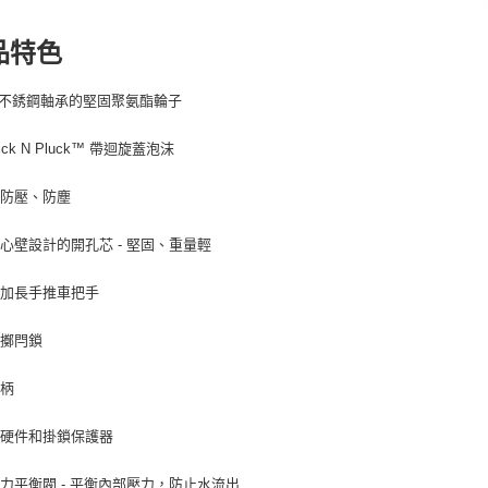
品特色
帶不銹鋼軸承的堅固聚氨酯輪子
Pick N Pluck™ 帶迴旋蓋泡沫
、防壓、防塵
心壁設計的開孔芯 - 堅固、重量輕
縮加長手推車把手
雙擲閂鎖
手柄
鋼硬件和掛鎖保護器
力平衡閥 - 平衡內部壓力，防止水流出