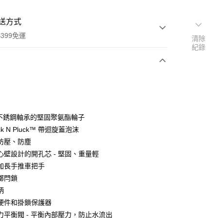
送方式
399免運
清除
紀錄
次付款
期付款
0 利率 每期
NT$5,050
21家銀行
帶不銹鋼軸承的堅固聚氨酯輪子
0 利率 每期
NT$2,525
21家銀行
庫商業銀行
第一商業銀行
ick N Pluck™ 帶迴旋蓋泡沫
業銀行
彰化商業銀行
 0 利率 每期
NT$1,262
21家銀行
防壓、防塵
庫商業銀行
第一商業銀行
業儲蓄銀行
台北富邦商業銀行
業銀行
彰化商業銀行
心壁設計的開孔芯 - 堅固、重量輕
庫商業銀行
第一商業銀行
華商業銀行
兆豐國際商業銀行
業儲蓄銀行
台北富邦商業銀行
加長手推車把手
業銀行
彰化商業銀行
小企業銀行
台中商業銀行
華商業銀行
兆豐國際商業銀行
業儲蓄銀行
台北富邦商業銀行
擲閂鎖
台灣）商業銀行
華泰商業銀行
小企業銀行
台中商業銀行
華商業銀行
兆豐國際商業銀行
業銀行
遠東國際商業銀行
柄
台灣）商業銀行
華泰商業銀行
小企業銀行
台中商業銀行
業銀行
永豐商業銀行
硬件和掛鎖保護器
業銀行
遠東國際商業銀行
台灣）商業銀行
華泰商業銀行
業銀行
星展（台灣）商業銀行
業銀行
永豐商業銀行
力平衡閥 - 平衡內部壓力，防止水流出
業銀行
遠東國際商業銀行