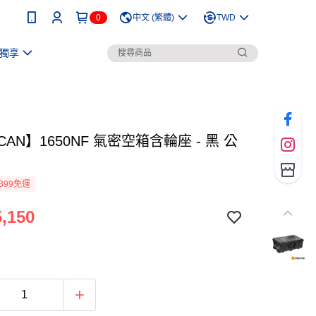
0
中文 (繁體)
TWD
獨享
ICAN】1650NF 氣密空箱含輪座 - 黑 公
399免運
,150