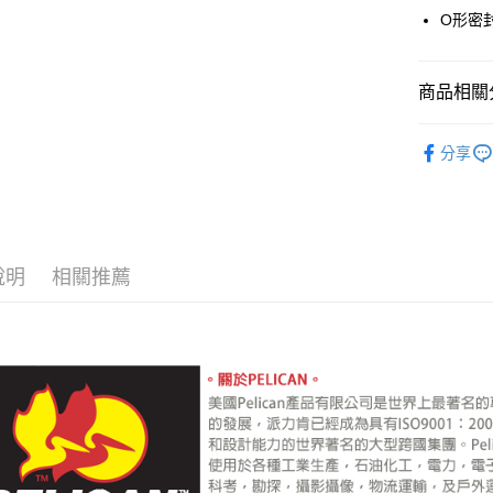
台新國
玉山商
O形密
元大商
台灣樂
Google Pa
台新國
玉山商
台灣樂
台新國
全支付
商品相關分
台灣樂
全盈+PAY
攝影器材
AFTEE先
分享
｜攝影器
相關說明
【關於「A
ATM付款
AFTEE
便利好安
１．簡單
說明
相關推薦
２．便利
運送方式
３．安心
宅配
【「AFT
每筆NT$7
１．於結帳
付」結帳
付款後門
２．訂單
３．收到繳
免運費
／ATM／
※ 請注意
絡購買商品