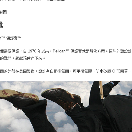
封圈
述
can™ 保護套™
備需要保護，自 1976 年以來，Pelican™ 保護套就是解決方案。這些外
烈的戰鬥，鵜鶘箱倖存下來。
固的外殼在美國製造，設計有自動排氣閥，可平衡氣壓、防水矽膠 O 形圈蓋