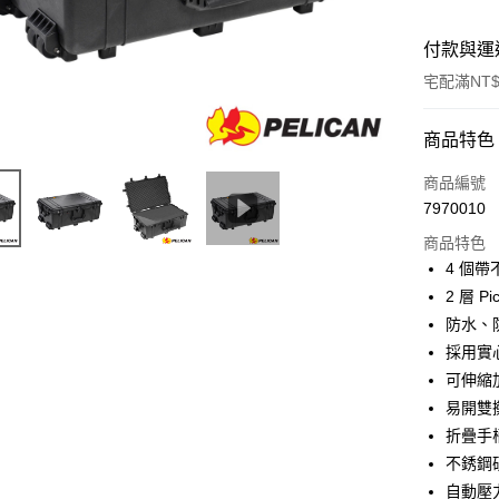
付款與運
宅配滿NT$
付款方式
商品特色
信用卡一
商品編號
7970010
信用卡分
商品特色
3 期 
4 個
6 期 
合作金
2 層 P
華南商
12 期
防水、
合作金
上海商
華南商
採用實
合作金
LINE Pay
國泰世
上海商
可伸縮
華南商
臺灣中
國泰世
Apple Pay
上海商
易開雙
匯豐（
臺灣中
國泰世
聯邦商
折疊手
匯豐（
街口支付
臺灣中
元大商
不銹鋼
聯邦商
匯豐（
玉山商
悠遊付
元大商
自動壓
聯邦商