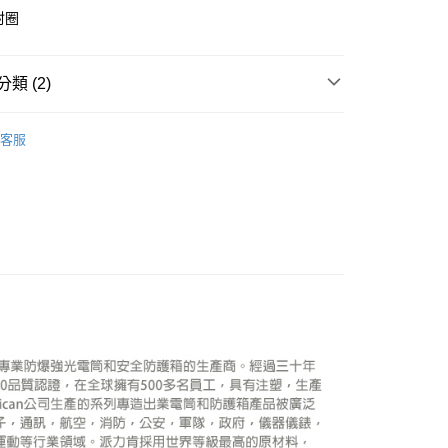
際商業銀行
中國信託商業銀行
業銀行
星展（台灣）商業銀行
封圈
業銀行
永豐商業銀行
天信用卡公司
y
際商業銀行
中國信託商業銀行
業銀行
星展（台灣）商業銀行
天信用卡公司
際商業銀行
中國信託商業銀行
類 (2)
天信用卡公司
品牌
PELICAN
享後付
客服
材專區｜
氣密/手提箱
FTEE先享後付」】
先享後付是「在收到商品之後才付款」的支付方式。 讓您購物簡單
心！
：不需註冊會員、不需綁卡、不需儲值。
：只要手機號碼，簡訊認證，即可結帳。
：先確認商品／服務後，再付款。
EE先享後付」結帳流程】
5，滿NT$399(含以上)免運費
方式選擇「AFTEE先享後付」後，將跳轉至「AFTEE先享後
頁面，進行簡訊認證並確認金額後，即可完成結帳。
市自取
成立數日內，您將收到繳費通知簡訊。
費通知簡訊後14天內，點擊此簡訊中的連結，可透過四大超商
網路銀行／等多元方式進行付款，方視為交易完成。
：結帳手續完成當下不需立刻繳費，但若您需要取消訂單，請聯
的店家。未經商家同意取消之訂單仍視為有效，需透過AFTEE