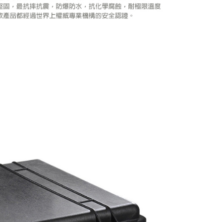
繳納相關費用。
否成功請以「AFTEE先享後付 」之結帳頁面顯示為準，若有關於
功／繳費後需取消欲退款等相關疑問，請聯繫「AFTEE先享後
援中心」
https://netprotections.freshdesk.com/support/home
項】
恩沛科技股份有限公司提供之「AFTEE先享後付」服務完成之
依本服務之必要範圍內提供個人資料，並將交易相關給付款項請
讓予恩沛科技股份有限公司。
個人資料處理事宜，請瀏覽以下網址：
ee.tw/terms/#terms3
年的使用者請事先徵得法定代理人或監護人之同意方可使用
E先享後付」，若未經同意申辦者引起之損失，本公司不負相關責
AFTEE先享後付」時，將依據個別帳號之用戶狀況，依本公司
核予不同之上限額度；若仍有額度不足之情形，本公司將視審查
用戶進行身份認證。
一人註冊多個帳號或使用他人資訊註冊。若發現惡意使用之情
科技股份有限公司將有權停止該用戶之使用額度並採取法律行