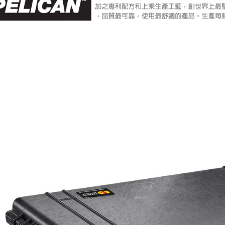
先享後付
※ 交易是
是否繳費成
付客戶支
【注意事
１．透過由
交易，需
求債權轉
２．關於
https://aft
３．未成
「AFTE
任。
４．使用「
即時審查
結果請求
５．嚴禁
形，恩沛
動。