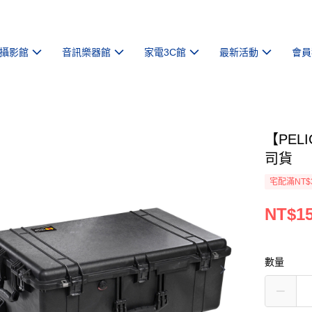
攝影館
音訊樂器館
家電3C館
最新活動
會員
【PEL
司貨
宅配滿NT$
NT$15
數量