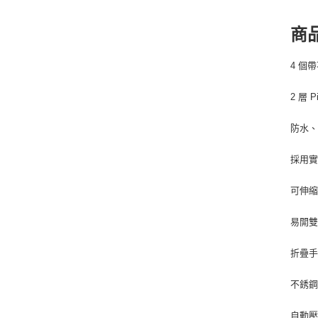
商
4 個
2 層 
防水
採用實
可伸
易開
折疊
不銹
自動壓