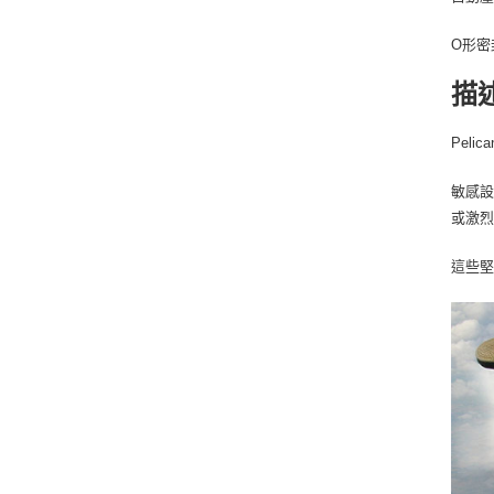
O形密
描
Peli
敏感設
或激
這些堅