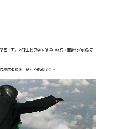
殼設計堅固，可在地球上最惡劣的環境中旅行。面對北極的嚴寒
、包覆成型橡膠手柄和不銹鋼硬件。