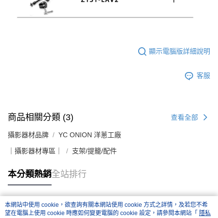
https://aftee.tw/terms/#terms3
３．未成年的使用者請事先徵得法定代理人或監護人之同意方可使用
「AFTEE先享後付」，若未經同意申辦者引起之損失，本公司不負相關責
任。
４．使用「AFTEE先享後付」時，將依據個別帳號之用戶狀況，依本公司即
顯示電腦版詳細說明
時審查核予不同之上限額度；若仍有額度不足之情形，本公司將視審查結果
請求用戶進行身份認證。
５．嚴禁一人註冊多個帳號或使用他人資訊註冊。若發現惡意使用之情形，
客服
恩沛科技股份有限公司將有權停止該用戶之使用額度並採取法律行動。
商品相關分類 (3)
查看全部
攝影器材品牌
YC ONION 洋蔥工廠
｜攝影器材專區｜
支架/提籠/配件
本分類熱銷
全站排行
本網站中使用 cookie，欲查詢有關本網站使用 cookie 方式之詳情，及若您不希
熱門標籤
望在電腦上使用 cookie 時應如何變更電腦的 cookie 設定，請參閱本網站「
隱私