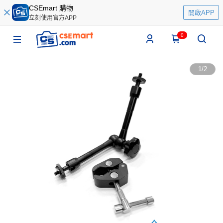
CSEmart 購物
開啟APP
立刻使用官方APP
0
1
/
2