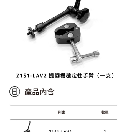
【關於「AFTEE先享後付」】
ATM付款
AFTEE先享後付是「在收到商品之後才付款」的支付方式。 讓您購物簡單
便利好安心！
１．簡單：不需註冊會員、不需綁卡、不需儲值。
運送方式
２．便利：只要手機號碼，簡訊認證，即可結帳。
３．安心：先確認商品／服務後，再付款。
全家取貨付款
每筆NT$60，滿NT$399(含以上)免運費
【「AFTEE先享後付」結帳流程】
１．於結帳方式選擇「AFTEE先享後付」後，將跳轉至「AFTEE先享後付」
萊爾富取貨付款
結帳頁面，進行簡訊認證並確認金額後，即可完成結帳。
２．訂單成立數日內，您將收到繳費通知簡訊。
每筆NT$60，滿NT$399(含以上)免運費
３．收到繳費通知簡訊後14天內，點擊此簡訊中的連結，可透過四大超商／
ATM／網路銀行／等多元方式進行付款，方視為交易完成。
7-11取貨付款
※ 請注意：結帳手續完成當下不需立刻繳費，但若您需要取消訂單，請聯絡
每筆NT$60，滿NT$399(含以上)免運費
購買商品的店家。未經商家同意取消之訂單仍視為有效，需透過AFTEE先享
後付繳納相關費用。
宅配
※ 交易是否成功請以「AFTEE先享後付 」之結帳頁面顯示為準，若有關於
是否繳費成功／繳費後需取消欲退款等相關疑問，請聯繫「AFTEE先享後付
每筆NT$75，滿NT$399(含以上)免運費
客戶支援中心」
https://netprotections.freshdesk.com/support/home
付款後門市自取
【注意事項】
１．透過由恩沛科技股份有限公司提供之「AFTEE先享後付」服務完成之交
免運費
易，需依本服務之必要範圍內提供個人資料，並將交易相關給付款項請求債
權轉讓予恩沛科技股份有限公司。
海外宅配
查看運費
２．關於個人資料處理事宜，請瀏覽以下網址：