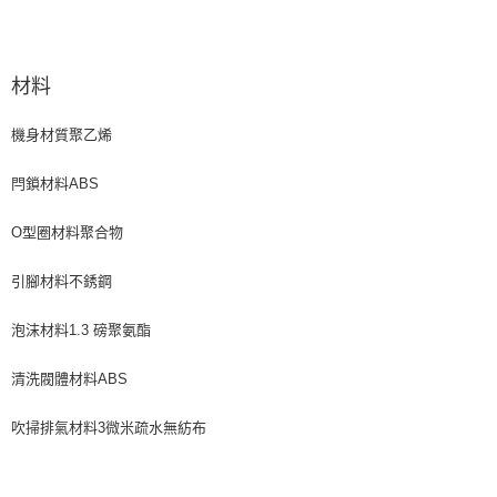
材料
機身材質聚乙烯
閂鎖材料ABS
O型圈材料聚合物
引腳材料不銹鋼
泡沫材料1.3 磅聚氨酯
清洗閥體材料ABS
吹掃排氣材料3微米疏水無紡布