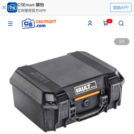
CSEmart 購物
開啟APP
立刻使用官方APP
0
1
/
4