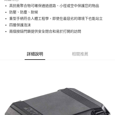
6 期 0 利率 每期
NT$586
21家銀行
合作金庫商業銀行
第一商業銀行
高抗衝聚合物可確保通過道路、小徑或空中保護您的物品
華南商業銀行
彰化商業銀行
12 期 0 利率 每期
NT$293
21家銀行
合作金庫商業銀行
第一商業銀行
防壓、防塵、耐候
上海商業儲蓄銀行
台北富邦商業銀行
華南商業銀行
彰化商業銀行
合作金庫商業銀行
第一商業銀行
超商取貨付款
國泰世華商業銀行
兆豐國際商業銀行
重型手柄符合人體工程學，即使在最惡劣的環境下也能站立
上海商業儲蓄銀行
台北富邦商業銀行
華南商業銀行
彰化商業銀行
臺灣中小企業銀行
台中商業銀行
四層保護泡沫
國泰世華商業銀行
兆豐國際商業銀行
LINE Pay
上海商業儲蓄銀行
台北富邦商業銀行
匯豐（台灣）商業銀行
華泰商業銀行
臺灣中小企業銀行
台中商業銀行
兩個按鈕閂鎖提供安全閉合和易於打開的訪問
國泰世華商業銀行
兆豐國際商業銀行
聯邦商業銀行
遠東國際商業銀行
匯豐（台灣）商業銀行
華泰商業銀行
Apple Pay
臺灣中小企業銀行
台中商業銀行
元大商業銀行
永豐商業銀行
聯邦商業銀行
遠東國際商業銀行
匯豐（台灣）商業銀行
華泰商業銀行
玉山商業銀行
星展（台灣）商業銀行
街口支付
元大商業銀行
永豐商業銀行
聯邦商業銀行
遠東國際商業銀行
台新國際商業銀行
中國信託商業銀行
玉山商業銀行
星展（台灣）商業銀行
詳細說明
相關推薦
元大商業銀行
永豐商業銀行
台灣樂天信用卡公司
悠遊付
台新國際商業銀行
中國信託商業銀行
玉山商業銀行
星展（台灣）商業銀行
台灣樂天信用卡公司
台新國際商業銀行
中國信託商業銀行
Google Pay
台灣樂天信用卡公司
全支付
全盈+PAY
AFTEE先享後付
相關說明
【關於「AFTEE先享後付」】
ATM付款
AFTEE先享後付是「在收到商品之後才付款」的支付方式。 讓您購物簡單