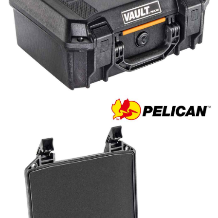
便利好安心！
１．簡單：不需註冊會員、不需綁卡、不需儲值。
運送方式
２．便利：只要手機號碼，簡訊認證，即可結帳。
３．安心：先確認商品／服務後，再付款。
全家取貨付款
每筆NT$60，滿NT$399(含以上)免運費
【「AFTEE先享後付」結帳流程】
１．於結帳方式選擇「AFTEE先享後付」後，將跳轉至「AFTEE先享後付」
萊爾富取貨付款
結帳頁面，進行簡訊認證並確認金額後，即可完成結帳。
２．訂單成立數日內，您將收到繳費通知簡訊。
每筆NT$60，滿NT$399(含以上)免運費
３．收到繳費通知簡訊後14天內，點擊此簡訊中的連結，可透過四大超商／
ATM／網路銀行／等多元方式進行付款，方視為交易完成。
7-11取貨付款
※ 請注意：結帳手續完成當下不需立刻繳費，但若您需要取消訂單，請聯絡
每筆NT$60，滿NT$399(含以上)免運費
購買商品的店家。未經商家同意取消之訂單仍視為有效，需透過AFTEE先享
後付繳納相關費用。
宅配
※ 交易是否成功請以「AFTEE先享後付 」之結帳頁面顯示為準，若有關於
是否繳費成功／繳費後需取消欲退款等相關疑問，請聯繫「AFTEE先享後付
每筆NT$75，滿NT$399(含以上)免運費
客戶支援中心」
https://netprotections.freshdesk.com/support/home
付款後門市自取
【注意事項】
１．透過由恩沛科技股份有限公司提供之「AFTEE先享後付」服務完成之交
免運費
易，需依本服務之必要範圍內提供個人資料，並將交易相關給付款項請求債
權轉讓予恩沛科技股份有限公司。
２．關於個人資料處理事宜，請瀏覽以下網址：
https://aftee.tw/terms/#terms3
３．未成年的使用者請事先徵得法定代理人或監護人之同意方可使用