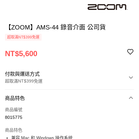
【ZOOM】AMS-44 錄音介面 公司貨
超取滿NT$399免運
NT$5,600
付款與運送方式
超取滿NT$399免運
付款方式
商品特色
信用卡一次付款
商品編號
信用卡分期付款
8015775
3 期 0 利率 每期
NT$1,866
21家銀行
商品特色
6 期 0 利率 每期
NT$933
21家銀行
合作金庫商業銀行
第一商業銀行
兼容 Mac 和 Windows 操作系統