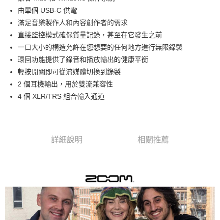
華南商業銀行
彰化商業銀行
12 期 0 利率 每期
NT$466
21家銀行
合作金庫商業銀行
第一商業銀行
由單個 USB-C 供電
上海商業儲蓄銀行
台北富邦商業銀行
華南商業銀行
彰化商業銀行
合作金庫商業銀行
第一商業銀行
超商取貨付款
國泰世華商業銀行
兆豐國際商業銀行
滿足音樂製作人和內容創作者的需求
上海商業儲蓄銀行
台北富邦商業銀行
華南商業銀行
彰化商業銀行
臺灣中小企業銀行
台中商業銀行
直接監控模式確保質量記錄，甚至在它發生之前
國泰世華商業銀行
兆豐國際商業銀行
LINE Pay
上海商業儲蓄銀行
台北富邦商業銀行
匯豐（台灣）商業銀行
華泰商業銀行
臺灣中小企業銀行
台中商業銀行
一口大小的構造允許在您想要的任何地方進行無限錄製
國泰世華商業銀行
兆豐國際商業銀行
聯邦商業銀行
遠東國際商業銀行
匯豐（台灣）商業銀行
華泰商業銀行
Apple Pay
環回功能提供了錄音和播放輸出的健康平衡
臺灣中小企業銀行
台中商業銀行
元大商業銀行
永豐商業銀行
聯邦商業銀行
遠東國際商業銀行
匯豐（台灣）商業銀行
華泰商業銀行
輕按開關即可從流媒體切換到錄製
玉山商業銀行
星展（台灣）商業銀行
街口支付
元大商業銀行
永豐商業銀行
聯邦商業銀行
遠東國際商業銀行
2 個耳機輸出，用於雙流兼容性
台新國際商業銀行
中國信託商業銀行
玉山商業銀行
星展（台灣）商業銀行
元大商業銀行
永豐商業銀行
台灣樂天信用卡公司
悠遊付
4 個 XLR/TRS 組合輸入通道
台新國際商業銀行
中國信託商業銀行
玉山商業銀行
星展（台灣）商業銀行
台灣樂天信用卡公司
台新國際商業銀行
中國信託商業銀行
Google Pay
台灣樂天信用卡公司
全支付
詳細說明
相關推薦
全盈+PAY
AFTEE先享後付
相關說明
【關於「AFTEE先享後付」】
ATM付款
AFTEE先享後付是「在收到商品之後才付款」的支付方式。 讓您購物簡單
便利好安心！
１．簡單：不需註冊會員、不需綁卡、不需儲值。