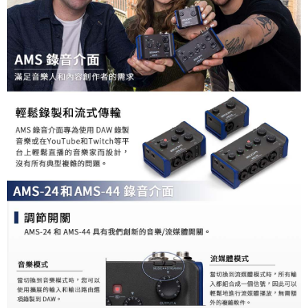
運送方式
２．便利：只要手機號碼，簡訊認證，即可結帳。
３．安心：先確認商品／服務後，再付款。
全家取貨付款
每筆NT$60，滿NT$399(含以上)免運費
【「AFTEE先享後付」結帳流程】
１．於結帳方式選擇「AFTEE先享後付」後，將跳轉至「AFTEE先享後付」
萊爾富取貨付款
結帳頁面，進行簡訊認證並確認金額後，即可完成結帳。
２．訂單成立數日內，您將收到繳費通知簡訊。
每筆NT$60，滿NT$399(含以上)免運費
３．收到繳費通知簡訊後14天內，點擊此簡訊中的連結，可透過四大超商／
ATM／網路銀行／等多元方式進行付款，方視為交易完成。
7-11取貨付款
※ 請注意：結帳手續完成當下不需立刻繳費，但若您需要取消訂單，請聯絡
每筆NT$60，滿NT$399(含以上)免運費
購買商品的店家。未經商家同意取消之訂單仍視為有效，需透過AFTEE先享
後付繳納相關費用。
宅配
※ 交易是否成功請以「AFTEE先享後付 」之結帳頁面顯示為準，若有關於
是否繳費成功／繳費後需取消欲退款等相關疑問，請聯繫「AFTEE先享後付
每筆NT$75，滿NT$399(含以上)免運費
客戶支援中心」
https://netprotections.freshdesk.com/support/home
付款後門市自取
【注意事項】
１．透過由恩沛科技股份有限公司提供之「AFTEE先享後付」服務完成之交
免運費
易，需依本服務之必要範圍內提供個人資料，並將交易相關給付款項請求債
權轉讓予恩沛科技股份有限公司。
２．關於個人資料處理事宜，請瀏覽以下網址：
https://aftee.tw/terms/#terms3
３．未成年的使用者請事先徵得法定代理人或監護人之同意方可使用
「AFTEE先享後付」，若未經同意申辦者引起之損失，本公司不負相關責
任。