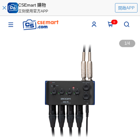
CSEmart 購物
開啟APP
立刻使用官方APP
0
1
/
4