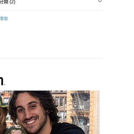
類 (2)
際商業銀行
中國信託商業銀行
業銀行
星展（台灣）商業銀行
天信用卡公司
際商業銀行
中國信託商業銀行
y
品牌
ZOOM
天信用卡公司
客服
備專區｜
錄音設備
享後付
FTEE先享後付」】
先享後付是「在收到商品之後才付款」的支付方式。 讓您購物簡單
心！
：不需註冊會員、不需綁卡、不需儲值。
：只要手機號碼，簡訊認證，即可結帳。
：先確認商品／服務後，再付款。
付款
EE先享後付」結帳流程】
0，滿NT$399(含以上)免運費
方式選擇「AFTEE先享後付」後，將跳轉至「AFTEE先享後
頁面，進行簡訊認證並確認金額後，即可完成結帳。
貨付款
成立數日內，您將收到繳費通知簡訊。
費通知簡訊後14天內，點擊此簡訊中的連結，可透過四大超商
0，滿NT$399(含以上)免運費
網路銀行／等多元方式進行付款，方視為交易完成。
：結帳手續完成當下不需立刻繳費，但若您需要取消訂單，請聯
付款
的店家。未經商家同意取消之訂單仍視為有效，需透過AFTEE