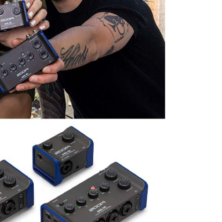
繳納相關費用。
0，滿NT$399(含以上)免運費
否成功請以「AFTEE先享後付 」之結帳頁面顯示為準，若有關於
功／繳費後需取消欲退款等相關疑問，請聯繫「AFTEE先享後
援中心」
https://netprotections.freshdesk.com/support/home
5，滿NT$399(含以上)免運費
項】
市自取
恩沛科技股份有限公司提供之「AFTEE先享後付」服務完成之
依本服務之必要範圍內提供個人資料，並將交易相關給付款項請
讓予恩沛科技股份有限公司。
個人資料處理事宜，請瀏覽以下網址：
ee.tw/terms/#terms3
年的使用者請事先徵得法定代理人或監護人之同意方可使用
E先享後付」，若未經同意申辦者引起之損失，本公司不負相關責
AFTEE先享後付」時，將依據個別帳號之用戶狀況，依本公司
核予不同之上限額度；若仍有額度不足之情形，本公司將視審查
用戶進行身份認證。
一人註冊多個帳號或使用他人資訊註冊。若發現惡意使用之情
科技股份有限公司將有權停止該用戶之使用額度並採取法律行