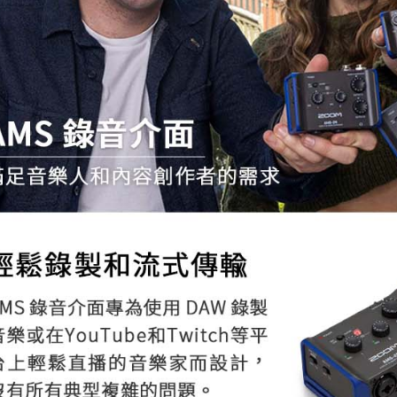
先享後付
每筆NT$6
※ 交易是
是否繳費成
宅配
付客戶支
每筆NT$7
【注意事
付款後門
１．透過由
交易，需
免運費
求債權轉
２．關於
https://aft
３．未成
「AFTE
任。
４．使用「
即時審查
結果請求
５．嚴禁
形，恩沛
動。