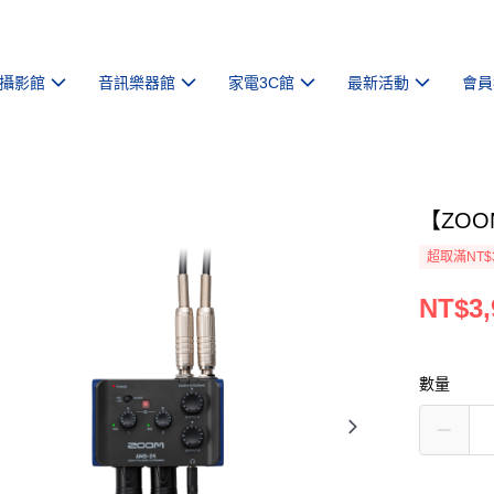
攝影館
音訊樂器館
家電3C館
最新活動
會員
【ZOO
超取滿NT$
NT$3,
數量