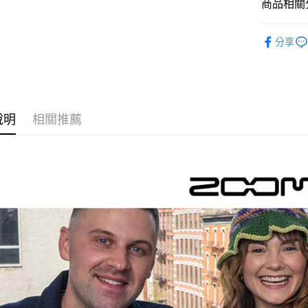
商品相關分
台新國
玉山商
台灣樂
台新國
Google Pa
音訊設備
台灣樂
分享
全支付
｜音訊設
全盈+PAY
AFTEE先
相關說明
說明
相關推薦
【關於「A
ATM付款
AFTEE
便利好安
１．簡單
２．便利
運送方式
３．安心
全家取貨
【「AFT
每筆NT$6
１．於結帳
付」結帳
萊爾富取
２．訂單
３．收到繳
每筆NT$6
／ATM／
※ 請注意
7-11取貨
絡購買商品