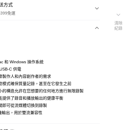
送方式
399免運
清除
紀錄
次付款
期付款
0 利率 每期
NT$1,326
21家銀行
c 和 Windows 操作系統
0 利率 每期
NT$663
21家銀行
庫商業銀行
第一商業銀行
USB-C 供電
業銀行
彰化商業銀行
 0 利率 每期
NT$331
21家銀行
樂製作人和內容創作者的需求
庫商業銀行
第一商業銀行
業儲蓄銀行
台北富邦商業銀行
業銀行
彰化商業銀行
控模式確保質量記錄，甚至在它發生之前
庫商業銀行
第一商業銀行
付款
華商業銀行
兆豐國際商業銀行
業儲蓄銀行
台北富邦商業銀行
小的構造允許在您想要的任何地方進行無限錄製
業銀行
彰化商業銀行
小企業銀行
台中商業銀行
華商業銀行
兆豐國際商業銀行
業儲蓄銀行
台北富邦商業銀行
能提供了錄音和播放輸出的健康平衡
台灣）商業銀行
華泰商業銀行
小企業銀行
台中商業銀行
華商業銀行
兆豐國際商業銀行
業銀行
遠東國際商業銀行
關即可從流媒體切換到錄製
台灣）商業銀行
華泰商業銀行
小企業銀行
台中商業銀行
業銀行
永豐商業銀行
耳機輸出，用於雙流兼容性
業銀行
遠東國際商業銀行
台灣）商業銀行
華泰商業銀行
業銀行
星展（台灣）商業銀行
業銀行
永豐商業銀行
業銀行
遠東國際商業銀行
際商業銀行
中國信託商業銀行
業銀行
星展（台灣）商業銀行
業銀行
永豐商業銀行
天信用卡公司