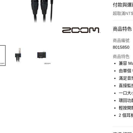
付款與運
超取滿NT$
付款方式
商品特色
信用卡一
商品編號
8015850
信用卡分
商品特色
3 期 
兼容 Ma
6 期 
合作金
由單個 
華南商
12 期
滿足音
合作金
上海商
華南商
直接監
合作金
超商取貨
國泰世
上海商
一口大
華南商
臺灣中
國泰世
LINE Pay
上海商
環回功
匯豐（
臺灣中
國泰世
聯邦商
輕按開
匯豐（
Apple Pay
臺灣中
元大商
2 個
聯邦商
匯豐（
玉山商
街口支付
元大商
聯邦商
台新國
玉山商
元大商
台灣樂
悠遊付