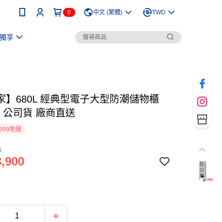
0
中文 (繁體)
TWD
獨享
家】680L 經典型電子大型防潮儲物櫃
0C 公司貨 廠商直送
399免運
0
,900