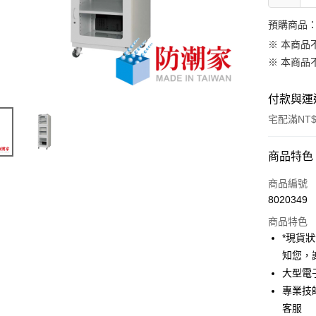
預購商品：
※ 本商品
※ 本商品
付款與運
宅配滿NT$
付款方式
商品特色
信用卡一
商品編號
8020349
信用卡分
商品特色
3 期 
*現貨
6 期 
合作金
知您，
華南商
12 期
大型電
合作金
上海商
華南商
專業技
合作金
LINE Pay
國泰世
上海商
客服
華南商
臺灣中