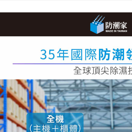
２．訂單
３．收到繳
／ATM／
※ 請注意
絡購買商品
先享後付
※ 交易是
是否繳費成
付客戶支
【注意事
１．透過由
交易，需
求債權轉
２．關於
https://aft
３．未成
「AFTE
任。
４．使用「
即時審查
結果請求
５．嚴禁
形，恩沛
動。