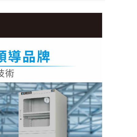
成立數日內，您將收到繳費通知簡訊。
費通知簡訊後14天內，點擊此簡訊中的連結，可透過四大超商
網路銀行／等多元方式進行付款，方視為交易完成。
：結帳手續完成當下不需立刻繳費，但若您需要取消訂單，請聯
的店家。未經商家同意取消之訂單仍視為有效，需透過AFTEE
繳納相關費用。
否成功請以「AFTEE先享後付 」之結帳頁面顯示為準，若有關於
功／繳費後需取消欲退款等相關疑問，請聯繫「AFTEE先享後
援中心」
https://netprotections.freshdesk.com/support/home
項】
恩沛科技股份有限公司提供之「AFTEE先享後付」服務完成之
依本服務之必要範圍內提供個人資料，並將交易相關給付款項請
讓予恩沛科技股份有限公司。
個人資料處理事宜，請瀏覽以下網址：
ee.tw/terms/#terms3
年的使用者請事先徵得法定代理人或監護人之同意方可使用
E先享後付」，若未經同意申辦者引起之損失，本公司不負相關責
AFTEE先享後付」時，將依據個別帳號之用戶狀況，依本公司
核予不同之上限額度；若仍有額度不足之情形，本公司將視審查
用戶進行身份認證。
一人註冊多個帳號或使用他人資訊註冊。若發現惡意使用之情
科技股份有限公司將有權停止該用戶之使用額度並採取法律行