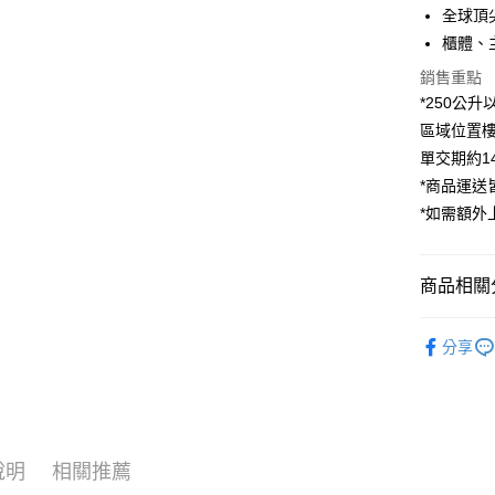
國泰世
Apple Pay
上海商
全球頂
匯豐（
臺灣中
國泰世
聯邦商
櫃體、
匯豐（
街口支付
臺灣中
元大商
聯邦商
銷售重點
匯豐（
玉山商
悠遊付
元大商
*250公
聯邦商
台新國
玉山商
元大商
區域位置樓
台灣樂
Google Pa
台新國
玉山商
單交期約14
台灣樂
台新國
全支付
*商品運
台灣樂
*如需額外
全盈+PAY
AFTEE先
相關說明
商品相關分
【關於「A
ATM付款
AFTEE
生活/家電
便利好安
分享
｜生活/家
１．簡單
２．便利
運送方式
３．安心
宅配
【「AFT
每筆NT$7
１．於結帳
說明
相關推薦
付」結帳