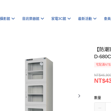
攝影館
音訊樂器館
家電3C館
最新活動
會員
【防潮
D-68
宅配滿NT$
NT$46,90
NT$43
數量