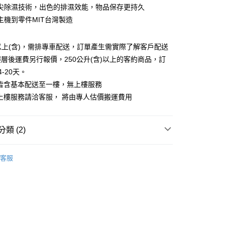
華商業銀行
兆豐國際商業銀行
業儲蓄銀行
台北富邦商業銀行
尖除濕技術，出色的排濕效能，物品保存更持久
台灣）商業銀行
華泰商業銀行
小企業銀行
台中商業銀行
華商業銀行
兆豐國際商業銀行
業銀行
遠東國際商業銀行
主機到零件MIT台灣製造
台灣）商業銀行
華泰商業銀行
小企業銀行
台中商業銀行
業銀行
永豐商業銀行
業銀行
遠東國際商業銀行
台灣）商業銀行
華泰商業銀行
業銀行
星展（台灣）商業銀行
業銀行
永豐商業銀行
升以上(含)，需排專車配送，訂單產生需實際了解客戶配送
業銀行
遠東國際商業銀行
際商業銀行
中國信託商業銀行
業銀行
星展（台灣）商業銀行
業銀行
永豐商業銀行
層後運費另行報價，250公升(含)以上的客約商品，訂
天信用卡公司
y
際商業銀行
中國信託商業銀行
業銀行
星展（台灣）商業銀行
-20天。
天信用卡公司
際商業銀行
中國信託商業銀行
送皆含基本配送至一樓，無上樓服務
天信用卡公司
上樓服務請洽客服， 將由專人估價搬運費用
享後付
類 (2)
FTEE先享後付」】
先享後付是「在收到商品之後才付款」的支付方式。 讓您購物簡單
品牌
防潮家
心！
客服
電專區｜
收納櫃/防潮櫃
：不需註冊會員、不需綁卡、不需儲值。
：只要手機號碼，簡訊認證，即可結帳。
：先確認商品／服務後，再付款。
EE先享後付」結帳流程】
5，滿NT$399(含以上)免運費
方式選擇「AFTEE先享後付」後，將跳轉至「AFTEE先享後
頁面，進行簡訊認證並確認金額後，即可完成結帳。