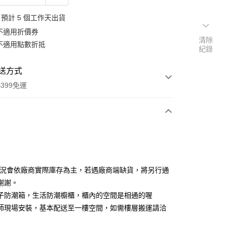
預計 5 個工作天出貨
不適用折價券
清除
不適用點數折抵
紀錄
送方式
399免運
次付款
期付款
0 利率 每期
NT$14,633
21家銀行
狀況會依廠商實際庫存為主，若遇廠商端缺貨，將另行通
0 利率 每期
NT$7,316
21家銀行
庫商業銀行
第一商業銀行
謝謝。
業銀行
彰化商業銀行
 0 利率 每期
NT$3,658
21家銀行
子防潮箱，生活防潮櫥櫃，櫃內的空間是相通的喔
庫商業銀行
第一商業銀行
業儲蓄銀行
台北富邦商業銀行
業銀行
彰化商業銀行
師現場安裝，基本配送至一樓空間，如需樓層搬運請洽
庫商業銀行
第一商業銀行
華商業銀行
兆豐國際商業銀行
業儲蓄銀行
台北富邦商業銀行
業銀行
彰化商業銀行
小企業銀行
台中商業銀行