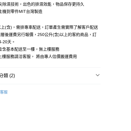
華商業銀行
兆豐國際商業銀行
業儲蓄銀行
台北富邦商業銀行
尖除濕技術，出色的排濕效能，物品保存更持久
台灣）商業銀行
華泰商業銀行
小企業銀行
台中商業銀行
華商業銀行
兆豐國際商業銀行
業銀行
遠東國際商業銀行
主機到零件MIT台灣製造
台灣）商業銀行
華泰商業銀行
小企業銀行
台中商業銀行
業銀行
永豐商業銀行
業銀行
遠東國際商業銀行
台灣）商業銀行
華泰商業銀行
業銀行
星展（台灣）商業銀行
業銀行
永豐商業銀行
升以上(含)，需排專車配送，訂單產生需實際了解客戶配送
業銀行
遠東國際商業銀行
際商業銀行
中國信託商業銀行
業銀行
星展（台灣）商業銀行
業銀行
永豐商業銀行
層後運費另行報價，250公升(含)以上的客約商品，訂
天信用卡公司
y
際商業銀行
中國信託商業銀行
業銀行
星展（台灣）商業銀行
-20天。
天信用卡公司
際商業銀行
中國信託商業銀行
送皆含基本配送至一樓，無上樓服務
天信用卡公司
上樓服務請洽客服， 將由專人估價搬運費用
享後付
類 (2)
FTEE先享後付」】
先享後付是「在收到商品之後才付款」的支付方式。 讓您購物簡單
品牌
防潮家
心！
客服
電專區｜
收納櫃/防潮櫃
：不需註冊會員、不需綁卡、不需儲值。
：只要手機號碼，簡訊認證，即可結帳。
：先確認商品／服務後，再付款。
EE先享後付」結帳流程】
5，滿NT$399(含以上)免運費
方式選擇「AFTEE先享後付」後，將跳轉至「AFTEE先享後
頁面，進行簡訊認證並確認金額後，即可完成結帳。