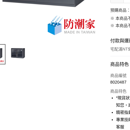
預購商品：
※ 本商品
※ 本商品
付款與運
宅配滿NT$
付款方式
商品特色
信用卡一
商品編號
8020487
信用卡分
商品特色
3 期 
*現貨
6 期 
合作金
知您，
華南商
12 期
精密指
合作金
上海商
華南商
專業技
合作金
LINE Pay
國泰世
上海商
客服
華南商
臺灣中