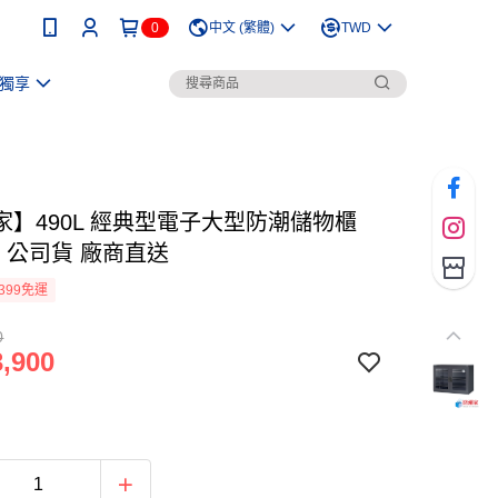
0
中文 (繁體)
TWD
獨享
家】490L 經典型電子大型防潮儲物櫃
0C 公司貨 廠商直送
399免運
0
,900