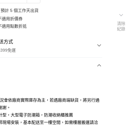
預計 5 個工作天出貨
不適用折價券
清除
不適用點數折抵
紀錄
送方式
399免運
次付款
期付款
0 利率 每期
NT$11,300
21家銀行
狀況會依廠商實際庫存為主，若遇廠商端缺貨，將另行通
0 利率 每期
NT$5,650
21家銀行
庫商業銀行
第一商業銀行
謝謝。
業銀行
彰化商業銀行
 0 利率 每期
NT$2,825
21家銀行
針型，大型電子防潮箱，防潮收納櫃推薦
庫商業銀行
第一商業銀行
業儲蓄銀行
台北富邦商業銀行
業銀行
彰化商業銀行
師現場安裝，基本配送至一樓空間，如需樓層搬運請洽
庫商業銀行
第一商業銀行
華商業銀行
兆豐國際商業銀行
業儲蓄銀行
台北富邦商業銀行
業銀行
彰化商業銀行
小企業銀行
台中商業銀行