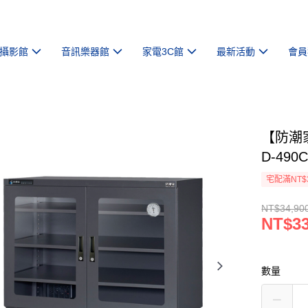
攝影館
音訊樂器館
家電3C館
最新活動
會員
【防潮
D-49
宅配滿NT$
NT$34,90
NT$33
數量