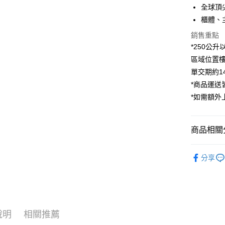
國泰世
Apple Pay
上海商
全球頂
匯豐（
臺灣中
國泰世
聯邦商
櫃體、
匯豐（
街口支付
臺灣中
元大商
聯邦商
銷售重點
匯豐（
玉山商
悠遊付
元大商
*250公
聯邦商
台新國
玉山商
元大商
區域位置樓
台灣樂
Google Pa
台新國
玉山商
單交期約14
台灣樂
台新國
全支付
*商品運
台灣樂
*如需額外
全盈+PAY
AFTEE先
相關說明
商品相關分
【關於「A
ATM付款
AFTEE
生活/家電
便利好安
分享
｜生活/家
１．簡單
２．便利
運送方式
３．安心
宅配
【「AFT
每筆NT$7
１．於結帳
說明
相關推薦
付」結帳