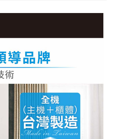
成立數日內，您將收到繳費通知簡訊。
費通知簡訊後14天內，點擊此簡訊中的連結，可透過四大超商
網路銀行／等多元方式進行付款，方視為交易完成。
：結帳手續完成當下不需立刻繳費，但若您需要取消訂單，請聯
的店家。未經商家同意取消之訂單仍視為有效，需透過AFTEE
繳納相關費用。
否成功請以「AFTEE先享後付 」之結帳頁面顯示為準，若有關於
功／繳費後需取消欲退款等相關疑問，請聯繫「AFTEE先享後
援中心」
https://netprotections.freshdesk.com/support/home
項】
恩沛科技股份有限公司提供之「AFTEE先享後付」服務完成之
依本服務之必要範圍內提供個人資料，並將交易相關給付款項請
讓予恩沛科技股份有限公司。
個人資料處理事宜，請瀏覽以下網址：
ee.tw/terms/#terms3
年的使用者請事先徵得法定代理人或監護人之同意方可使用
E先享後付」，若未經同意申辦者引起之損失，本公司不負相關責
AFTEE先享後付」時，將依據個別帳號之用戶狀況，依本公司
核予不同之上限額度；若仍有額度不足之情形，本公司將視審查
用戶進行身份認證。
一人註冊多個帳號或使用他人資訊註冊。若發現惡意使用之情
科技股份有限公司將有權停止該用戶之使用額度並採取法律行