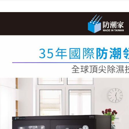
２．訂單
３．收到繳
／ATM／
※ 請注意
絡購買商品
先享後付
※ 交易是
是否繳費成
付客戶支
【注意事
１．透過由
交易，需
求債權轉
２．關於
https://aft
３．未成
「AFTE
任。
４．使用「
即時審查
結果請求
５．嚴禁
形，恩沛
動。