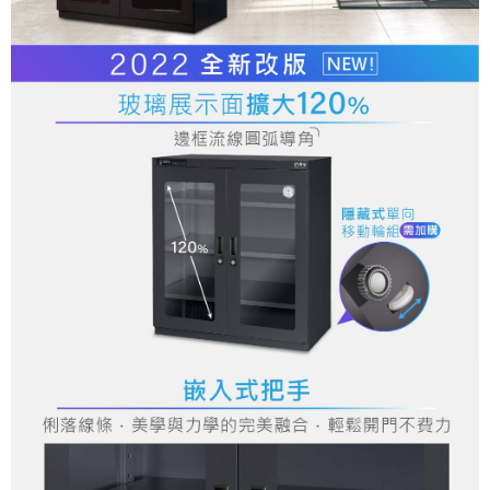
２．關於個人資料處理事宜，請瀏覽以下網址：
https://aftee.tw/terms/#terms3
３．未成年的使用者請事先徵得法定代理人或監護人之同意方可使用
「AFTEE先享後付」，若未經同意申辦者引起之損失，本公司不負相關責
任。
４．使用「AFTEE先享後付」時，將依據個別帳號之用戶狀況，依本公司即
時審查核予不同之上限額度；若仍有額度不足之情形，本公司將視審查結果
請求用戶進行身份認證。
５．嚴禁一人註冊多個帳號或使用他人資訊註冊。若發現惡意使用之情形，
恩沛科技股份有限公司將有權停止該用戶之使用額度並採取法律行動。