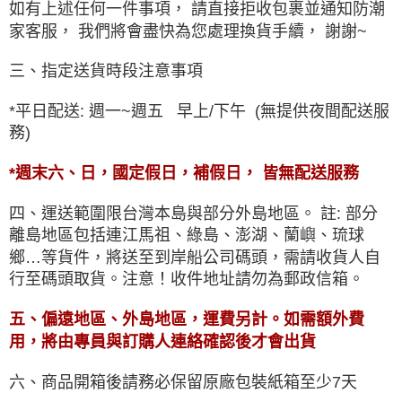
如有上述任何一件事項， 請直接拒收包裹並通知防潮
家客服， 我們將會盡快為您處理換貨手續
， 謝謝~
三、指定送貨時段注意事項
*平日配送: 週一~週五 早上/下午 (無提供夜間配送服
務)
*週末六、日，國定假日，補假日， 皆無配送服務
四、運送範圍限台灣本島與部分外島地區。 註: 部分
離島地區包括連江馬祖、綠島、澎湖、蘭嶼、琉球
鄉…等貨件，將送至到岸船公司碼頭，需請收貨人自
行至碼頭取貨。注意！收件地址請勿為郵政信箱。
五、偏遠地區、外島地區，運費另計。如需額外費
用，將由專員與訂購人連絡確認後才會出貨
六、商品開箱後請務必保留原廠包裝紙箱至少7天