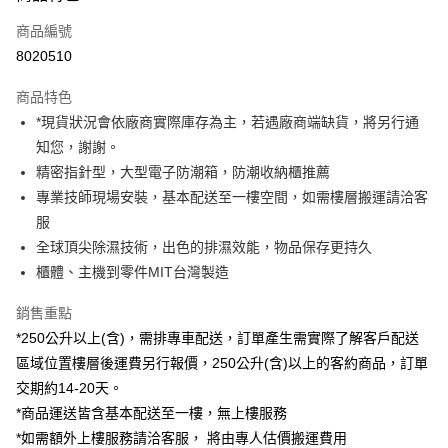
信用卡一次付款
商品編號
信用卡分期付款
8020510
3 期 0 利率 每期
NT$8,866
21家銀行
商品特色
6 期 0 利率 每期
NT$4,433
21家銀行
合作金庫商業銀行
第一商業銀行
*現貨狀況會依廠商實際庫存為主，若遇廠商端缺貨，將另行通
華南商業銀行
彰化商業銀行
12 期 0 利率 每期
NT$2,216
21家銀行
合作金庫商業銀行
第一商業銀行
知您，謝謝。
上海商業儲蓄銀行
台北富邦商業銀行
華南商業銀行
彰化商業銀行
合作金庫商業銀行
第一商業銀行
LINE Pay
國泰世華商業銀行
兆豐國際商業銀行
精密指針型，大型電子防潮箱，防潮收納櫃推薦
上海商業儲蓄銀行
台北富邦商業銀行
華南商業銀行
彰化商業銀行
臺灣中小企業銀行
台中商業銀行
專業技師現場安裝，基本配送至一樓空間，如需樓層搬運請洽客
國泰世華商業銀行
兆豐國際商業銀行
Apple Pay
上海商業儲蓄銀行
台北富邦商業銀行
匯豐（台灣）商業銀行
華泰商業銀行
臺灣中小企業銀行
台中商業銀行
服
國泰世華商業銀行
兆豐國際商業銀行
聯邦商業銀行
遠東國際商業銀行
匯豐（台灣）商業銀行
華泰商業銀行
街口支付
全球頂尖除濕技術，出色的排濕效能，物品保存更持久
臺灣中小企業銀行
台中商業銀行
元大商業銀行
永豐商業銀行
聯邦商業銀行
遠東國際商業銀行
匯豐（台灣）商業銀行
華泰商業銀行
櫃體、主機到零件MIT台灣製造
玉山商業銀行
星展（台灣）商業銀行
悠遊付
元大商業銀行
永豐商業銀行
聯邦商業銀行
遠東國際商業銀行
台新國際商業銀行
中國信託商業銀行
玉山商業銀行
星展（台灣）商業銀行
銷售重點
元大商業銀行
永豐商業銀行
台灣樂天信用卡公司
Google Pay
台新國際商業銀行
中國信託商業銀行
玉山商業銀行
星展（台灣）商業銀行
*250公升以上(含)，需排專車配送，訂單產生需實際了解客戶配送
台灣樂天信用卡公司
台新國際商業銀行
中國信託商業銀行
全支付
區域位置樓層後運費另行報價，250公升(含)以上的客約商品，訂單
台灣樂天信用卡公司
交期約14-20天。
全盈+PAY
*商品運送皆含基本配送至一樓，無上樓服務
AFTEE先享後付
*如需額外上樓服務請洽客服， 將由專人估價搬運費用