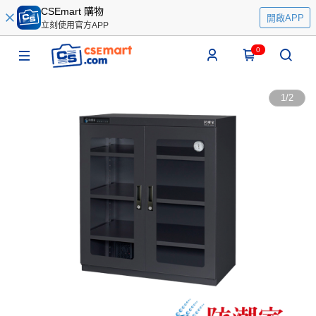
CSEmart 購物
開啟APP
立刻使用官方APP
0
1
/
2