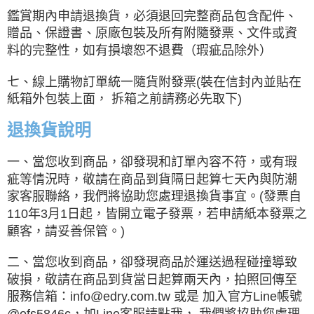
鑑賞期內申請退換貨，必須退回完整商品包含配件、
贈品、保證書、原廠包裝及所有附隨發票、文件或資
料的完整性，如有損壞恕不退費（瑕疵品除外）
七、線上購物訂單統一隨貨附發票(裝在信封內並貼在
紙箱外包裝上面， 拆箱之前請務必先取下)
退換貨說明
一、當您收到商品，卻發現和訂單內容不符，或有瑕
疵等情況時，敬請在商品到貨隔日起算七天內與防潮
家客服聯絡，我們將協助您處理退換貨事宜。(發票自
110年3月1日起，皆開立電子發票，若申請紙本發票之
顧客，請妥善保管。)
二、當您收到商品，卻發現商品於運送過程碰撞導致
破損，敬請在商品到貨當日起算兩天內，拍照回傳至
服務信箱：info@edry.com.tw 或是 加入官方Line帳號
@ofs5846c，加Line客服請點我， 我們將協助您處理