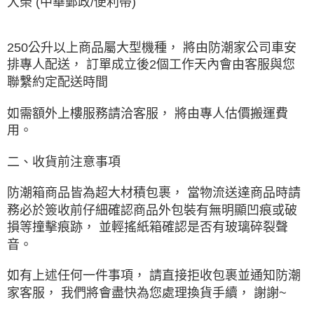
大榮 (中華郵政/便利帶)
250公升以上商品屬大型機種， 將由防潮家公司車安
排專人配送， 訂單成立後2個工作天內會由客服與您
聯繫約定配送時間
如需額外上樓服務請洽客服， 將由專人估價搬運費
用。
二、收貨前注意事項
防潮箱商品皆為超大材積包裹， 當物流送達商品時請
務必於簽收前仔細確認商品外包裝有無明顯凹痕或破
損等撞擊痕跡， 並輕搖紙箱確認是否有玻璃碎裂聲
音。
如有上述任何一件事項， 請直接拒收包裹並通知防潮
家客服， 我們將會盡快為您處理換貨手續
， 謝謝~