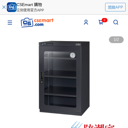
CSEmart 購物
開啟APP
立刻使用官方APP
0
1
/
2