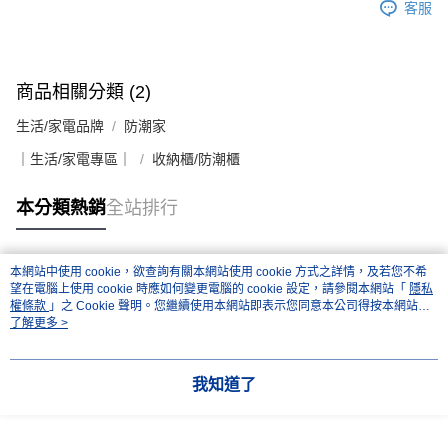
客服
商品相關分類 (2)
生活/家電品牌
防潮家
｜生活/家電專區｜
收納櫃/防潮櫃
本分類熱銷
全站排行
本網站中使用 cookie，欲查詢有關本網站使用 cookie 方式之詳情，及若您不希
熱門標籤
望在電腦上使用 cookie 時應如何變更電腦的 cookie 設定，請參閱本網站「
隱私
權條款
」之 Cookie 聲明。您繼續使用本網站即表示您同意本公司得按本網站使
用條款之 Cookie 聲明使用 cookie。
了解更多 >
我知道了