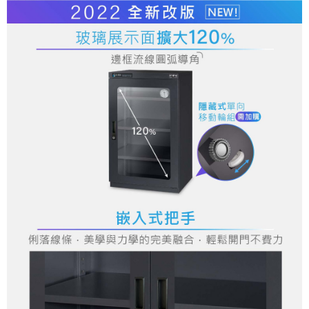
２．關於個人資料處理事宜，請瀏覽以下網址：
https://aftee.tw/terms/#terms3
３．未成年的使用者請事先徵得法定代理人或監護人之同意方可使用
「AFTEE先享後付」，若未經同意申辦者引起之損失，本公司不負相關責
任。
４．使用「AFTEE先享後付」時，將依據個別帳號之用戶狀況，依本公司即
時審查核予不同之上限額度；若仍有額度不足之情形，本公司將視審查結果
請求用戶進行身份認證。
５．嚴禁一人註冊多個帳號或使用他人資訊註冊。若發現惡意使用之情形，
恩沛科技股份有限公司將有權停止該用戶之使用額度並採取法律行動。