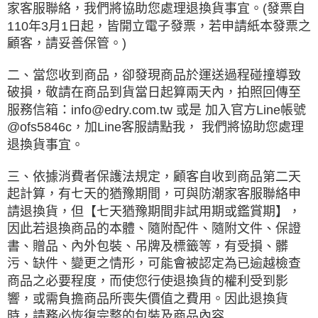
家客服聯絡，我們將協助您處理退換貨事宜。(發票自
110年3月1日起，皆開立電子發票，若申請紙本發票之
顧客，請妥善保管。)
二、當您收到商品，卻發現商品於運送過程碰撞導致
破損，敬請在商品到貨當日起算兩天內，拍照回傳至
服務信箱：info@edry.com.tw 或是 加入官方Line帳號
@ofs5846c，加Line客服請點我， 我們將協助您處理
退換貨事宜。
三、依據消費者保護法規定，顧客自收到商品第二天
起計算，有七天的猶豫期間，可與防潮家客服聯絡申
請退換貨，但【七天猶豫期間非試用期或鑑賞期】，
因此若退換商品的本體、隨附配件、隨附文件、保證
書、贈品、內外包裝、吊牌及標籤等，有受損、髒
污、缺件、變更之情形，可能會被認定為已逾越檢查
商品之必要程度，而使您行使退換貨的權利受到影
響，或需負擔商品所喪失價值之費用。因此退換貨
時，請務必恢復完整的包裝及商品內容