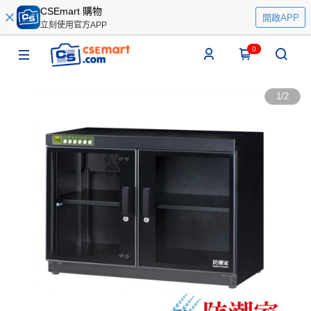
CSEmart 購物
開啟APP
立刻使用官方APP
0
1
/
2