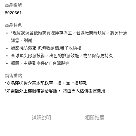
商品編號
信用卡分期付款
8020661
3 期 0 利率 每期
NT$5,096
21家銀行
商品特色
6 期 0 利率 每期
NT$2,548
21家銀行
合作金庫商業銀行
第一商業銀行
*現貨狀況會依廠商實際庫存為主，若遇廠商端缺貨，將另行通
華南商業銀行
彰化商業銀行
12 期 0 利率 每期
NT$1,274
21家銀行
合作金庫商業銀行
第一商業銀行
知您，謝謝。
上海商業儲蓄銀行
台北富邦商業銀行
華南商業銀行
彰化商業銀行
合作金庫商業銀行
第一商業銀行
LINE Pay
國泰世華商業銀行
兆豐國際商業銀行
攝影機防潮箱,包包收納櫃,鞋子收納櫃
上海商業儲蓄銀行
台北富邦商業銀行
華南商業銀行
彰化商業銀行
臺灣中小企業銀行
台中商業銀行
全球頂尖除濕技術，出色的排濕效能，物品保存更持久
國泰世華商業銀行
兆豐國際商業銀行
Apple Pay
上海商業儲蓄銀行
台北富邦商業銀行
匯豐（台灣）商業銀行
華泰商業銀行
臺灣中小企業銀行
台中商業銀行
櫃體、主機到零件MIT台灣製造
國泰世華商業銀行
兆豐國際商業銀行
聯邦商業銀行
遠東國際商業銀行
匯豐（台灣）商業銀行
華泰商業銀行
街口支付
臺灣中小企業銀行
台中商業銀行
元大商業銀行
永豐商業銀行
銷售重點
聯邦商業銀行
遠東國際商業銀行
匯豐（台灣）商業銀行
華泰商業銀行
玉山商業銀行
星展（台灣）商業銀行
悠遊付
元大商業銀行
永豐商業銀行
*商品運送皆含基本配送至一樓，無上樓服務
聯邦商業銀行
遠東國際商業銀行
台新國際商業銀行
中國信託商業銀行
玉山商業銀行
星展（台灣）商業銀行
*如需額外上樓服務請洽客服， 將由專人估價搬運費用
元大商業銀行
永豐商業銀行
台灣樂天信用卡公司
Google Pay
台新國際商業銀行
中國信託商業銀行
玉山商業銀行
星展（台灣）商業銀行
台灣樂天信用卡公司
台新國際商業銀行
中國信託商業銀行
全支付
台灣樂天信用卡公司
全盈+PAY
詳細說明
相關推薦
AFTEE先享後付
相關說明