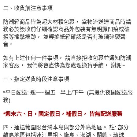
二、收貨前注意事項
防潮箱商品皆為超大材積包裹， 當物流送達商品時請
務必於簽收前仔細確認商品外包裝有無明顯凹痕或破
損等撞擊痕跡， 並輕搖紙箱確認是否有玻璃碎裂聲
音。
如有上述任何一件事項， 請直接拒收包裹並通知防潮
家客服， 我們將會盡快為您處理換貨手續
， 謝謝~
三、指定送貨時段注意事項
*平日配送: 週一~週五 早上/下午 (無提供夜間配送服
務)
*週末六、日，國定假日，補假日， 皆無配送服務
四、運送範圍限台灣本島與部分外島地區。 註: 部分
離島地區包括連江馬祖、綠島、澎湖、蘭嶼、琉球