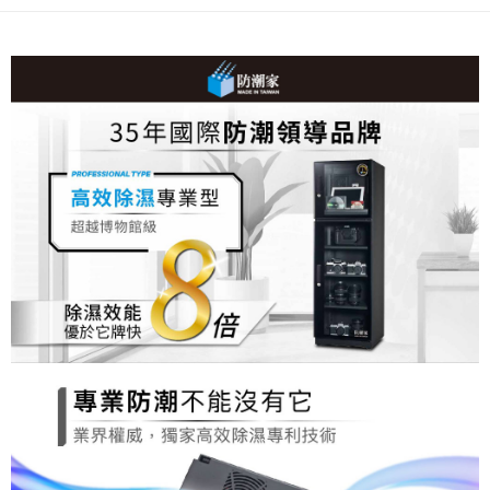
【關於「AFTEE先享後付」】
ATM付款
AFTEE先享後付是「在收到商品之後才付款」的支付方式。 讓您購物簡單
便利好安心！
１．簡單：不需註冊會員、不需綁卡、不需儲值。
運送方式
２．便利：只要手機號碼，簡訊認證，即可結帳。
３．安心：先確認商品／服務後，再付款。
宅配
每筆NT$75，滿NT$399(含以上)免運費
【「AFTEE先享後付」結帳流程】
１．於結帳方式選擇「AFTEE先享後付」後，將跳轉至「AFTEE先享後付」
結帳頁面，進行簡訊認證並確認金額後，即可完成結帳。
２．訂單成立數日內，您將收到繳費通知簡訊。
３．收到繳費通知簡訊後14天內，點擊此簡訊中的連結，可透過四大超商／
ATM／網路銀行／等多元方式進行付款，方視為交易完成。
※ 請注意：結帳手續完成當下不需立刻繳費，但若您需要取消訂單，請聯絡
購買商品的店家。未經商家同意取消之訂單仍視為有效，需透過AFTEE先享
後付繳納相關費用。
※ 交易是否成功請以「AFTEE先享後付 」之結帳頁面顯示為準，若有關於
是否繳費成功／繳費後需取消欲退款等相關疑問，請聯繫「AFTEE先享後付
客戶支援中心」
https://netprotections.freshdesk.com/support/home
【注意事項】
１．透過由恩沛科技股份有限公司提供之「AFTEE先享後付」服務完成之交
易，需依本服務之必要範圍內提供個人資料，並將交易相關給付款項請求債
權轉讓予恩沛科技股份有限公司。
２．關於個人資料處理事宜，請瀏覽以下網址：