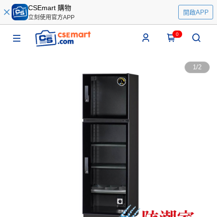
CSEmart 購物
開啟APP
立刻使用官方APP
0
1
/
2