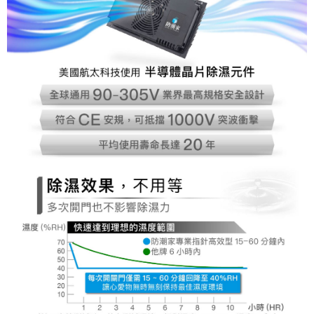
https://aftee.tw/terms/#terms3
３．未成年的使用者請事先徵得法定代理人或監護人之同意方可使用
「AFTEE先享後付」，若未經同意申辦者引起之損失，本公司不負相關責
任。
４．使用「AFTEE先享後付」時，將依據個別帳號之用戶狀況，依本公司即
時審查核予不同之上限額度；若仍有額度不足之情形，本公司將視審查結果
請求用戶進行身份認證。
５．嚴禁一人註冊多個帳號或使用他人資訊註冊。若發現惡意使用之情形，
恩沛科技股份有限公司將有權停止該用戶之使用額度並採取法律行動。