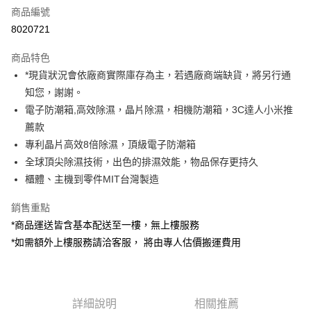
商品編號
信用卡分期付款
8020721
3 期 0 利率 每期
NT$5,096
21家銀行
商品特色
6 期 0 利率 每期
NT$2,548
21家銀行
合作金庫商業銀行
第一商業銀行
*現貨狀況會依廠商實際庫存為主，若遇廠商端缺貨，將另行通
華南商業銀行
彰化商業銀行
12 期 0 利率 每期
NT$1,274
21家銀行
合作金庫商業銀行
第一商業銀行
知您，謝謝。
上海商業儲蓄銀行
台北富邦商業銀行
華南商業銀行
彰化商業銀行
合作金庫商業銀行
第一商業銀行
LINE Pay
國泰世華商業銀行
兆豐國際商業銀行
電子防潮箱,高效除濕，晶片除濕，相機防潮箱，3C達人小米推
上海商業儲蓄銀行
台北富邦商業銀行
華南商業銀行
彰化商業銀行
臺灣中小企業銀行
台中商業銀行
薦款
國泰世華商業銀行
兆豐國際商業銀行
Apple Pay
上海商業儲蓄銀行
台北富邦商業銀行
匯豐（台灣）商業銀行
華泰商業銀行
臺灣中小企業銀行
台中商業銀行
專利晶片高效8倍除濕，頂級電子防潮箱
國泰世華商業銀行
兆豐國際商業銀行
聯邦商業銀行
遠東國際商業銀行
匯豐（台灣）商業銀行
華泰商業銀行
街口支付
全球頂尖除濕技術，出色的排濕效能，物品保存更持久
臺灣中小企業銀行
台中商業銀行
元大商業銀行
永豐商業銀行
聯邦商業銀行
遠東國際商業銀行
匯豐（台灣）商業銀行
華泰商業銀行
櫃體、主機到零件MIT台灣製造
玉山商業銀行
星展（台灣）商業銀行
悠遊付
元大商業銀行
永豐商業銀行
聯邦商業銀行
遠東國際商業銀行
台新國際商業銀行
中國信託商業銀行
玉山商業銀行
星展（台灣）商業銀行
銷售重點
元大商業銀行
永豐商業銀行
台灣樂天信用卡公司
Google Pay
台新國際商業銀行
中國信託商業銀行
玉山商業銀行
星展（台灣）商業銀行
*商品運送皆含基本配送至一樓，無上樓服務
台灣樂天信用卡公司
台新國際商業銀行
中國信託商業銀行
全支付
*如需額外上樓服務請洽客服， 將由專人估價搬運費用
台灣樂天信用卡公司
全盈+PAY
AFTEE先享後付
詳細說明
相關推薦
相關說明