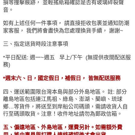
損等撞擊痕跡， 並輕搖紙箱確認是否有玻璃碎裂聲
音。
如有上述任何一件事項， 請直接拒收包裹並通知防潮
家客服， 我們將會盡快為您處理換貨手續
， 謝謝~
三、指定送貨時段注意事項
*平日配送: 週一~週五 早上/下午 (無提供夜間配送服
務)
*週末六、日，國定假日，補假日， 皆無配送服務
四、運送範圍限台灣本島與部分外島地區。 註: 部分
離島地區包括連江馬祖、綠島、澎湖、蘭嶼、琉球
鄉…等貨件，將送至到岸船公司碼頭，需請收貨人自
行至碼頭取貨。注意！收件地址請勿為郵政信箱。
五、偏遠地區、外島地區，運費另計。如需額外費