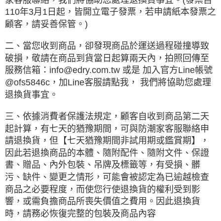
110年3月1日起，皆開立電子發票，若申請紙本發票之
顧客，請妥善保管。)
二、當您收到商品，卻發現商品於運送過程碰撞導致
破損，敬請在商品到貨當日起算兩天內，拍照回傳至
服務信箱：info@edry.com.tw 或是 加入官方Line帳號
@ofs5846c，加Line客服請點我， 我們將協助您處理
退換貨事宜。
三、依據消費者保護法規定，顧客自收到商品第二天
起計算，有七天的猶豫期間，可與防潮家客服聯絡申
請退換貨，但【七天猶豫期間非試用期或鑑賞期】，
因此若退換商品的本體、隨附配件、隨附文件、保證
書、贈品、內外包裝、吊牌及標籤等，有受損、髒
污、缺件、變更之情形，可能會被認定為已逾越檢查
商品之必要程度，而使您行使退換貨的權利受到影
響，或需負擔商品所喪失價值之費用。因此退換貨
時，請務必恢復完整的包裝及商品內容