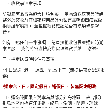
二、收貨前注意事項
防潮箱商品皆為超大材積包裹， 當物流送達商品時請
務必於簽收前仔細確認商品外包裝有無明顯凹痕或破
損等撞擊痕跡， 並輕搖紙箱確認是否有玻璃碎裂聲
音。
如有上述任何一件事項， 請直接拒收包裹並通知防潮
家客服， 我們將會盡快為您處理換貨手續
， 謝謝~
三、指定送貨時段注意事項
*平日配送: 週一~週五 早上/下午 (無提供夜間配送服
務)
*週末六、日，國定假日，補假日， 皆無配送服務
四、運送範圍限台灣本島與部分外島地區。 註: 部分
離島地區包括連江馬祖、綠島、澎湖、蘭嶼、琉球