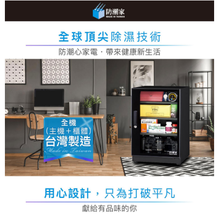
【關於「AFTEE先享後付」】
ATM付款
AFTEE先享後付是「在收到商品之後才付款」的支付方式。 讓您購物簡單
便利好安心！
１．簡單：不需註冊會員、不需綁卡、不需儲值。
運送方式
２．便利：只要手機號碼，簡訊認證，即可結帳。
３．安心：先確認商品／服務後，再付款。
宅配
每筆NT$75，滿NT$399(含以上)免運費
【「AFTEE先享後付」結帳流程】
１．於結帳方式選擇「AFTEE先享後付」後，將跳轉至「AFTEE先享後付」
結帳頁面，進行簡訊認證並確認金額後，即可完成結帳。
２．訂單成立數日內，您將收到繳費通知簡訊。
３．收到繳費通知簡訊後14天內，點擊此簡訊中的連結，可透過四大超商／
ATM／網路銀行／等多元方式進行付款，方視為交易完成。
※ 請注意：結帳手續完成當下不需立刻繳費，但若您需要取消訂單，請聯絡
購買商品的店家。未經商家同意取消之訂單仍視為有效，需透過AFTEE先享
後付繳納相關費用。
※ 交易是否成功請以「AFTEE先享後付 」之結帳頁面顯示為準，若有關於
是否繳費成功／繳費後需取消欲退款等相關疑問，請聯繫「AFTEE先享後付
客戶支援中心」
https://netprotections.freshdesk.com/support/home
【注意事項】
１．透過由恩沛科技股份有限公司提供之「AFTEE先享後付」服務完成之交
易，需依本服務之必要範圍內提供個人資料，並將交易相關給付款項請求債
權轉讓予恩沛科技股份有限公司。
２．關於個人資料處理事宜，請瀏覽以下網址：