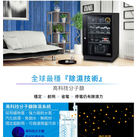
https://aftee.tw/terms/#terms3
３．未成年的使用者請事先徵得法定代理人或監護人之同意方可使用
「AFTEE先享後付」，若未經同意申辦者引起之損失，本公司不負相關責
任。
４．使用「AFTEE先享後付」時，將依據個別帳號之用戶狀況，依本公司即
時審查核予不同之上限額度；若仍有額度不足之情形，本公司將視審查結果
請求用戶進行身份認證。
５．嚴禁一人註冊多個帳號或使用他人資訊註冊。若發現惡意使用之情形，
恩沛科技股份有限公司將有權停止該用戶之使用額度並採取法律行動。