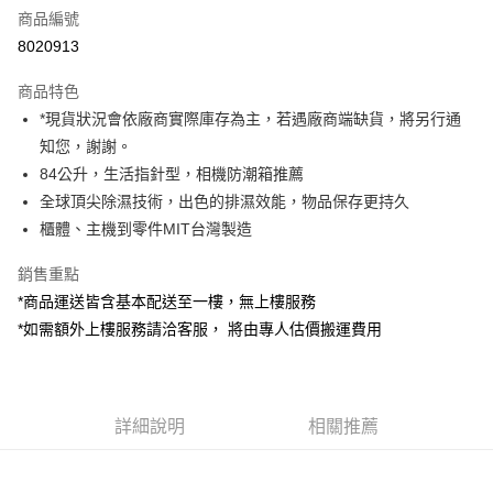
商品編號
信用卡分期付款
8020913
3 期 0 利率 每期
NT$2,163
21家銀行
商品特色
6 期 0 利率 每期
NT$1,081
21家銀行
合作金庫商業銀行
第一商業銀行
*現貨狀況會依廠商實際庫存為主，若遇廠商端缺貨，將另行通
華南商業銀行
彰化商業銀行
12 期 0 利率 每期
NT$540
21家銀行
合作金庫商業銀行
第一商業銀行
知您，謝謝。
上海商業儲蓄銀行
台北富邦商業銀行
華南商業銀行
彰化商業銀行
合作金庫商業銀行
第一商業銀行
LINE Pay
國泰世華商業銀行
兆豐國際商業銀行
84公升，生活指針型，相機防潮箱推薦
上海商業儲蓄銀行
台北富邦商業銀行
華南商業銀行
彰化商業銀行
臺灣中小企業銀行
台中商業銀行
全球頂尖除濕技術，出色的排濕效能，物品保存更持久
國泰世華商業銀行
兆豐國際商業銀行
Apple Pay
上海商業儲蓄銀行
台北富邦商業銀行
匯豐（台灣）商業銀行
華泰商業銀行
臺灣中小企業銀行
台中商業銀行
櫃體、主機到零件MIT台灣製造
國泰世華商業銀行
兆豐國際商業銀行
聯邦商業銀行
遠東國際商業銀行
匯豐（台灣）商業銀行
華泰商業銀行
街口支付
臺灣中小企業銀行
台中商業銀行
元大商業銀行
永豐商業銀行
銷售重點
聯邦商業銀行
遠東國際商業銀行
匯豐（台灣）商業銀行
華泰商業銀行
玉山商業銀行
星展（台灣）商業銀行
悠遊付
元大商業銀行
永豐商業銀行
*商品運送皆含基本配送至一樓，無上樓服務
聯邦商業銀行
遠東國際商業銀行
台新國際商業銀行
中國信託商業銀行
玉山商業銀行
星展（台灣）商業銀行
*如需額外上樓服務請洽客服， 將由專人估價搬運費用
元大商業銀行
永豐商業銀行
台灣樂天信用卡公司
Google Pay
台新國際商業銀行
中國信託商業銀行
玉山商業銀行
星展（台灣）商業銀行
台灣樂天信用卡公司
台新國際商業銀行
中國信託商業銀行
全支付
台灣樂天信用卡公司
全盈+PAY
詳細說明
相關推薦
AFTEE先享後付
相關說明