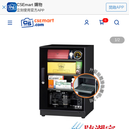
CSEmart 購物
開啟APP
立刻使用官方APP
0
1
/
2