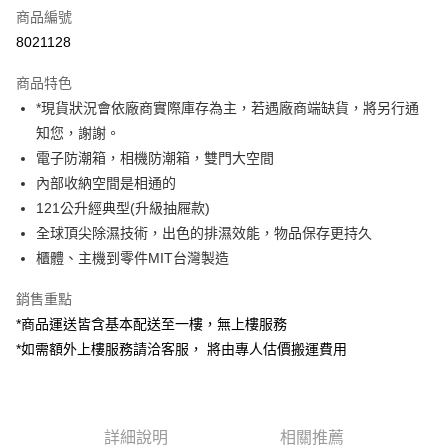
商品編號
信用卡分期付款
8021128
3 期 0 利率 每期
NT$2,396
21家銀行
商品特色
6 期 0 利率 每期
NT$1,198
21家銀行
合作金庫商業銀行
第一商業銀行
*現貨狀況會依廠商實際庫存為主，若遇廠商端缺貨，將另行通
華南商業銀行
彰化商業銀行
12 期 0 利率 每期
NT$599
21家銀行
合作金庫商業銀行
第一商業銀行
知您，謝謝。
上海商業儲蓄銀行
台北富邦商業銀行
華南商業銀行
彰化商業銀行
合作金庫商業銀行
第一商業銀行
LINE Pay
國泰世華商業銀行
兆豐國際商業銀行
電子防潮箱，相機防潮箱，雙門大空間
上海商業儲蓄銀行
台北富邦商業銀行
華南商業銀行
彰化商業銀行
臺灣中小企業銀行
台中商業銀行
內部收納空間是相通的
國泰世華商業銀行
兆豐國際商業銀行
Apple Pay
上海商業儲蓄銀行
台北富邦商業銀行
匯豐（台灣）商業銀行
華泰商業銀行
臺灣中小企業銀行
台中商業銀行
121公升經典型(升級抽屜款)
國泰世華商業銀行
兆豐國際商業銀行
聯邦商業銀行
遠東國際商業銀行
匯豐（台灣）商業銀行
華泰商業銀行
街口支付
全球頂尖除濕技術，出色的排濕效能，物品保存更持久
臺灣中小企業銀行
台中商業銀行
元大商業銀行
永豐商業銀行
聯邦商業銀行
遠東國際商業銀行
匯豐（台灣）商業銀行
華泰商業銀行
櫃體、主機到零件MIT台灣製造
玉山商業銀行
星展（台灣）商業銀行
悠遊付
元大商業銀行
永豐商業銀行
聯邦商業銀行
遠東國際商業銀行
台新國際商業銀行
中國信託商業銀行
玉山商業銀行
星展（台灣）商業銀行
銷售重點
元大商業銀行
永豐商業銀行
台灣樂天信用卡公司
Google Pay
台新國際商業銀行
中國信託商業銀行
玉山商業銀行
星展（台灣）商業銀行
*商品運送皆含基本配送至一樓，無上樓服務
台灣樂天信用卡公司
台新國際商業銀行
中國信託商業銀行
全支付
*如需額外上樓服務請洽客服， 將由專人估價搬運費用
台灣樂天信用卡公司
全盈+PAY
AFTEE先享後付
詳細說明
相關推薦
相關說明