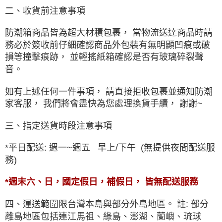
二、收貨前注意事項
防潮箱商品皆為超大材積包裹， 當物流送達商品時請
務必於簽收前仔細確認商品外包裝有無明顯凹痕或破
損等撞擊痕跡， 並輕搖紙箱確認是否有玻璃碎裂聲
音。
如有上述任何一件事項， 請直接拒收包裹並通知防潮
家客服， 我們將會盡快為您處理換貨手續
， 謝謝~
三、指定送貨時段注意事項
*平日配送: 週一~週五 早上/下午 (無提供夜間配送服
務)
*週末六、日，國定假日，補假日， 皆無配送服務
四、運送範圍限台灣本島與部分外島地區。 註: 部分
離島地區包括連江馬祖、綠島、澎湖、蘭嶼、琉球