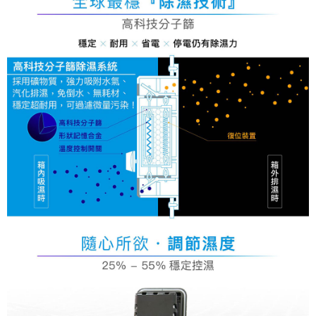
https://aftee.tw/terms/#terms3
３．未成年的使用者請事先徵得法定代理人或監護人之同意方可使用
「AFTEE先享後付」，若未經同意申辦者引起之損失，本公司不負相關責
任。
４．使用「AFTEE先享後付」時，將依據個別帳號之用戶狀況，依本公司即
時審查核予不同之上限額度；若仍有額度不足之情形，本公司將視審查結果
請求用戶進行身份認證。
５．嚴禁一人註冊多個帳號或使用他人資訊註冊。若發現惡意使用之情形，
恩沛科技股份有限公司將有權停止該用戶之使用額度並採取法律行動。