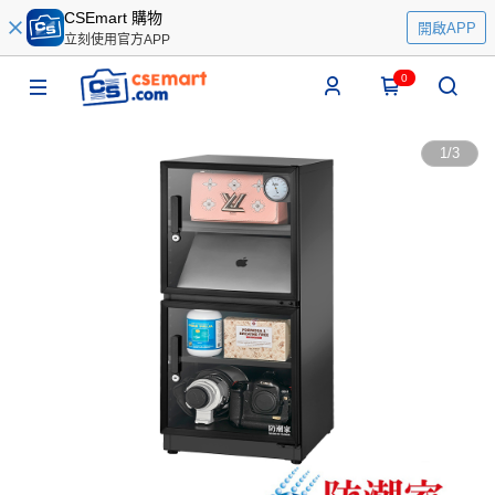
CSEmart 購物
開啟APP
立刻使用官方APP
0
1
/
3