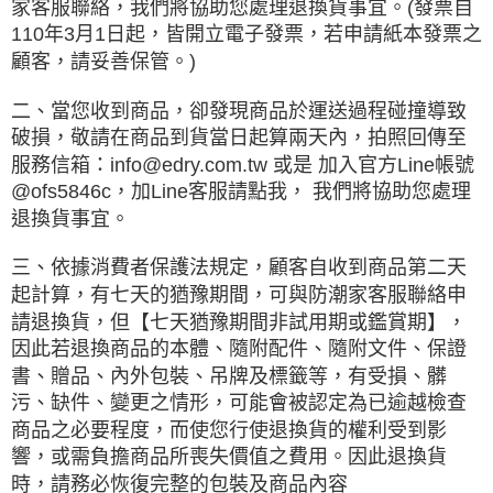
家客服聯絡，我們將協助您處理退換貨事宜。(發票自
110年3月1日起，皆開立電子發票，若申請紙本發票之
顧客，請妥善保管。)
二、當您收到商品，卻發現商品於運送過程碰撞導致
破損，敬請在商品到貨當日起算兩天內，拍照回傳至
服務信箱：info@edry.com.tw 或是 加入官方Line帳號
@ofs5846c，加Line客服請點我， 我們將協助您處理
退換貨事宜。
三、依據消費者保護法規定，顧客自收到商品第二天
起計算，有七天的猶豫期間，可與防潮家客服聯絡申
請退換貨，但【七天猶豫期間非試用期或鑑賞期】，
因此若退換商品的本體、隨附配件、隨附文件、保證
書、贈品、內外包裝、吊牌及標籤等，有受損、髒
污、缺件、變更之情形，可能會被認定為已逾越檢查
商品之必要程度，而使您行使退換貨的權利受到影
響，或需負擔商品所喪失價值之費用。因此退換貨
時，請務必恢復完整的包裝及商品內容