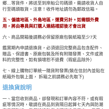
鄉…等貨件，將送至到岸船公司碼頭，需請收貨人自
行至碼頭取貨。注意！收件地址請勿為郵政信箱。
五、偏遠地區、外島地區，運費另計。如需額外費
用，將由專員與訂購人連絡確認後才會出貨
六、商品開箱後請務必保留原廠包裝紙箱至少7天
鑑賞期內申請退換貨，必須退回完整商品包含配件、
贈品、保證書、原廠包裝及所有附隨發票、文件或資
料的完整性，如有損壞恕不退費（瑕疵品除外）
七、線上購物訂單統一隨貨附發票(裝在信封內並貼在
紙箱外包裝上面， 拆箱之前請務必先取下)
退換貨說明
一、當您收到商品，卻發現和訂單內容不符，或有瑕
疵等情況時，敬請在商品到貨隔日起算七天內與防潮