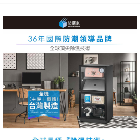
【關於「AFTEE先享後付」】
ATM付款
AFTEE先享後付是「在收到商品之後才付款」的支付方式。 讓您購物簡單
便利好安心！
１．簡單：不需註冊會員、不需綁卡、不需儲值。
運送方式
２．便利：只要手機號碼，簡訊認證，即可結帳。
３．安心：先確認商品／服務後，再付款。
宅配
每筆NT$75，滿NT$399(含以上)免運費
【「AFTEE先享後付」結帳流程】
１．於結帳方式選擇「AFTEE先享後付」後，將跳轉至「AFTEE先享後付」
結帳頁面，進行簡訊認證並確認金額後，即可完成結帳。
２．訂單成立數日內，您將收到繳費通知簡訊。
３．收到繳費通知簡訊後14天內，點擊此簡訊中的連結，可透過四大超商／
ATM／網路銀行／等多元方式進行付款，方視為交易完成。
※ 請注意：結帳手續完成當下不需立刻繳費，但若您需要取消訂單，請聯絡
購買商品的店家。未經商家同意取消之訂單仍視為有效，需透過AFTEE先享
後付繳納相關費用。
※ 交易是否成功請以「AFTEE先享後付 」之結帳頁面顯示為準，若有關於
是否繳費成功／繳費後需取消欲退款等相關疑問，請聯繫「AFTEE先享後付
客戶支援中心」
https://netprotections.freshdesk.com/support/home
【注意事項】
１．透過由恩沛科技股份有限公司提供之「AFTEE先享後付」服務完成之交
易，需依本服務之必要範圍內提供個人資料，並將交易相關給付款項請求債
權轉讓予恩沛科技股份有限公司。
２．關於個人資料處理事宜，請瀏覽以下網址：