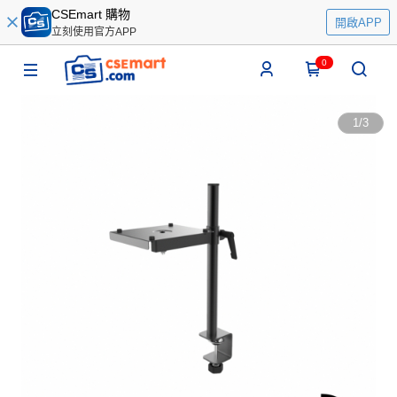
CSEmart 購物
開啟APP
立刻使用官方APP
0
1
/
3