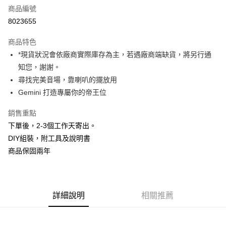
商品編號
信用卡分期付款
8023655
3 期 0 利率 每期
NT$1,293
21家銀行
商品特色
6 期 0 利率 每期
NT$646
21家銀行
合作金庫商業銀行
第一商業銀行
*現貨狀況會依廠商實際庫存為主，若遇廠商端缺貨，將另行通
華南商業銀行
彰化商業銀行
12 期 0 利率 每期
NT$323
21家銀行
合作金庫商業銀行
第一商業銀行
知您，謝謝。
上海商業儲蓄銀行
台北富邦商業銀行
華南商業銀行
彰化商業銀行
合作金庫商業銀行
第一商業銀行
LINE Pay
國泰世華商業銀行
兆豐國際商業銀行
尋找完美音場，靠喇叭的擺放用
上海商業儲蓄銀行
台北富邦商業銀行
華南商業銀行
彰化商業銀行
臺灣中小企業銀行
台中商業銀行
Gemini 打造專屬你的帝王位
國泰世華商業銀行
兆豐國際商業銀行
Apple Pay
上海商業儲蓄銀行
台北富邦商業銀行
匯豐（台灣）商業銀行
華泰商業銀行
臺灣中小企業銀行
台中商業銀行
國泰世華商業銀行
兆豐國際商業銀行
聯邦商業銀行
遠東國際商業銀行
銷售重點
匯豐（台灣）商業銀行
華泰商業銀行
街口支付
臺灣中小企業銀行
台中商業銀行
元大商業銀行
永豐商業銀行
下單後，2-3個工作天寄出。
聯邦商業銀行
遠東國際商業銀行
匯豐（台灣）商業銀行
華泰商業銀行
玉山商業銀行
星展（台灣）商業銀行
悠遊付
元大商業銀行
永豐商業銀行
DIY組裝，附工具及說明書
聯邦商業銀行
遠東國際商業銀行
台新國際商業銀行
中國信託商業銀行
玉山商業銀行
星展（台灣）商業銀行
商品保固兩年
元大商業銀行
永豐商業銀行
台灣樂天信用卡公司
Google Pay
台新國際商業銀行
中國信託商業銀行
玉山商業銀行
星展（台灣）商業銀行
台灣樂天信用卡公司
台新國際商業銀行
中國信託商業銀行
全支付
台灣樂天信用卡公司
全盈+PAY
詳細說明
相關推薦
AFTEE先享後付
相關說明