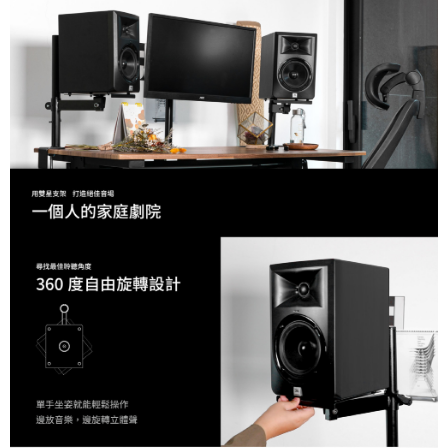
https://aftee.tw/terms/#terms3
３．未成年的使用者請事先徵得法定代理人或監護人之同意方可使用
「AFTEE先享後付」，若未經同意申辦者引起之損失，本公司不負相關責
任。
４．使用「AFTEE先享後付」時，將依據個別帳號之用戶狀況，依本公司即
時審查核予不同之上限額度；若仍有額度不足之情形，本公司將視審查結果
請求用戶進行身份認證。
５．嚴禁一人註冊多個帳號或使用他人資訊註冊。若發現惡意使用之情形，
恩沛科技股份有限公司將有權停止該用戶之使用額度並採取法律行動。