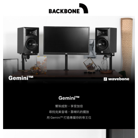
【關於「AFTEE先享後付」】
ATM付款
AFTEE先享後付是「在收到商品之後才付款」的支付方式。 讓您購物簡單
便利好安心！
１．簡單：不需註冊會員、不需綁卡、不需儲值。
運送方式
２．便利：只要手機號碼，簡訊認證，即可結帳。
３．安心：先確認商品／服務後，再付款。
宅配
每筆NT$75，滿NT$399(含以上)免運費
【「AFTEE先享後付」結帳流程】
１．於結帳方式選擇「AFTEE先享後付」後，將跳轉至「AFTEE先享後付」
結帳頁面，進行簡訊認證並確認金額後，即可完成結帳。
２．訂單成立數日內，您將收到繳費通知簡訊。
３．收到繳費通知簡訊後14天內，點擊此簡訊中的連結，可透過四大超商／
ATM／網路銀行／等多元方式進行付款，方視為交易完成。
※ 請注意：結帳手續完成當下不需立刻繳費，但若您需要取消訂單，請聯絡
購買商品的店家。未經商家同意取消之訂單仍視為有效，需透過AFTEE先享
後付繳納相關費用。
※ 交易是否成功請以「AFTEE先享後付 」之結帳頁面顯示為準，若有關於
是否繳費成功／繳費後需取消欲退款等相關疑問，請聯繫「AFTEE先享後付
客戶支援中心」
https://netprotections.freshdesk.com/support/home
【注意事項】
１．透過由恩沛科技股份有限公司提供之「AFTEE先享後付」服務完成之交
易，需依本服務之必要範圍內提供個人資料，並將交易相關給付款項請求債
權轉讓予恩沛科技股份有限公司。
２．關於個人資料處理事宜，請瀏覽以下網址：