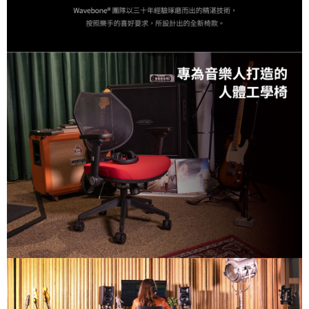
１．透過由恩沛科技股份有限公司提供之「AFTEE先享後付」服務完成之交
易，需依本服務之必要範圍內提供個人資料，並將交易相關給付款項請求債
權轉讓予恩沛科技股份有限公司。
２．關於個人資料處理事宜，請瀏覽以下網址：
https://aftee.tw/terms/#terms3
３．未成年的使用者請事先徵得法定代理人或監護人之同意方可使用
「AFTEE先享後付」，若未經同意申辦者引起之損失，本公司不負相關責
任。
４．使用「AFTEE先享後付」時，將依據個別帳號之用戶狀況，依本公司即
時審查核予不同之上限額度；若仍有額度不足之情形，本公司將視審查結果
請求用戶進行身份認證。
５．嚴禁一人註冊多個帳號或使用他人資訊註冊。若發現惡意使用之情形，
恩沛科技股份有限公司將有權停止該用戶之使用額度並採取法律行動。