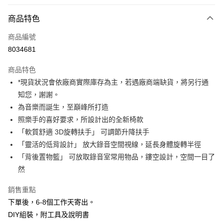
付款方式
商品特色
信用卡一次付款
商品編號
信用卡分期付款
8034681
3 期 0 利率 每期
NT$2,193
21家銀行
商品特色
6 期 0 利率 每期
NT$1,096
21家銀行
合作金庫商業銀行
第一商業銀行
*現貨狀況會依廠商實際庫存為主，若遇廠商端缺貨，將另行通
華南商業銀行
彰化商業銀行
12 期 0 利率 每期
NT$548
21家銀行
合作金庫商業銀行
第一商業銀行
知您，謝謝。
上海商業儲蓄銀行
台北富邦商業銀行
華南商業銀行
彰化商業銀行
合作金庫商業銀行
第一商業銀行
LINE Pay
國泰世華商業銀行
兆豐國際商業銀行
為音樂而誕生，至巔峰所打造
上海商業儲蓄銀行
台北富邦商業銀行
華南商業銀行
彰化商業銀行
臺灣中小企業銀行
台中商業銀行
照樂手的喜好要求，所設計出的全新椅款
國泰世華商業銀行
兆豐國際商業銀行
Apple Pay
上海商業儲蓄銀行
台北富邦商業銀行
匯豐（台灣）商業銀行
華泰商業銀行
臺灣中小企業銀行
台中商業銀行
「軟質舒適 3D旋轉扶手」 可調節升降扶手
國泰世華商業銀行
兆豐國際商業銀行
聯邦商業銀行
遠東國際商業銀行
匯豐（台灣）商業銀行
華泰商業銀行
街口支付
「靈活的低背設計」 放大錄音空間視線，延長身體旋轉半徑
臺灣中小企業銀行
台中商業銀行
元大商業銀行
永豐商業銀行
聯邦商業銀行
遠東國際商業銀行
匯豐（台灣）商業銀行
華泰商業銀行
「背後置物籃」 可放取錄音室常用物品，鏤空設計，空間一目了
玉山商業銀行
星展（台灣）商業銀行
悠遊付
元大商業銀行
永豐商業銀行
聯邦商業銀行
遠東國際商業銀行
然
台新國際商業銀行
中國信託商業銀行
玉山商業銀行
星展（台灣）商業銀行
元大商業銀行
永豐商業銀行
台灣樂天信用卡公司
Google Pay
台新國際商業銀行
中國信託商業銀行
玉山商業銀行
星展（台灣）商業銀行
銷售重點
台灣樂天信用卡公司
台新國際商業銀行
中國信託商業銀行
全支付
下單後，6-8個工作天寄出。
台灣樂天信用卡公司
DIY組裝，附工具及說明書
全盈+PAY