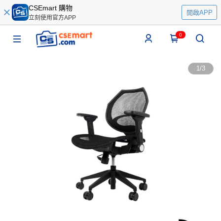
CSEmart 購物
開啟APP
立刻使用官方APP
0
1
/
3