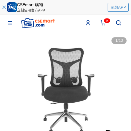
CSEmart 購物
開啟APP
立刻使用官方APP
0
1
/
10