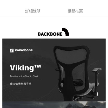
AFTEE先享後付
詳細說明
相關推薦
相關說明
【關於「AFTEE先享後付」】
ATM付款
AFTEE先享後付是「在收到商品之後才付款」的支付方式。 讓您購物簡單
便利好安心！
１．簡單：不需註冊會員、不需綁卡、不需儲值。
運送方式
２．便利：只要手機號碼，簡訊認證，即可結帳。
３．安心：先確認商品／服務後，再付款。
宅配
每筆NT$75，滿NT$399(含以上)免運費
【「AFTEE先享後付」結帳流程】
１．於結帳方式選擇「AFTEE先享後付」後，將跳轉至「AFTEE先享後付」
結帳頁面，進行簡訊認證並確認金額後，即可完成結帳。
２．訂單成立數日內，您將收到繳費通知簡訊。
３．收到繳費通知簡訊後14天內，點擊此簡訊中的連結，可透過四大超商／
ATM／網路銀行／等多元方式進行付款，方視為交易完成。
※ 請注意：結帳手續完成當下不需立刻繳費，但若您需要取消訂單，請聯絡
購買商品的店家。未經商家同意取消之訂單仍視為有效，需透過AFTEE先享
後付繳納相關費用。
※ 交易是否成功請以「AFTEE先享後付 」之結帳頁面顯示為準，若有關於
是否繳費成功／繳費後需取消欲退款等相關疑問，請聯繫「AFTEE先享後付
客戶支援中心」
https://netprotections.freshdesk.com/support/home
【注意事項】