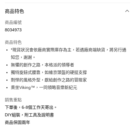
付款方式
商品特色
信用卡一次付款
商品編號
信用卡分期付款
8034973
3 期 0 利率 每期
NT$3,960
21家銀行
商品特色
6 期 0 利率 每期
NT$1,980
21家銀行
合作金庫商業銀行
第一商業銀行
*現貨狀況會依廠商實際庫存為主，若遇廠商端缺貨，將另行通
華南商業銀行
彰化商業銀行
12 期 0 利率 每期
NT$990
21家銀行
合作金庫商業銀行
第一商業銀行
知您，謝謝。
上海商業儲蓄銀行
台北富邦商業銀行
華南商業銀行
彰化商業銀行
合作金庫商業銀行
第一商業銀行
LINE Pay
國泰世華商業銀行
兆豐國際商業銀行
無懼的創作之路，本格派的領導者
上海商業儲蓄銀行
台北富邦商業銀行
華南商業銀行
彰化商業銀行
臺灣中小企業銀行
台中商業銀行
獨特旋鈕式腰靠，如維京頭盔的硬挺支撐
國泰世華商業銀行
兆豐國際商業銀行
Apple Pay
上海商業儲蓄銀行
台北富邦商業銀行
匯豐（台灣）商業銀行
華泰商業銀行
臺灣中小企業銀行
台中商業銀行
剽悍的風格外型，獻給創作之路的冒險家
國泰世華商業銀行
兆豐國際商業銀行
聯邦商業銀行
遠東國際商業銀行
匯豐（台灣）商業銀行
華泰商業銀行
街口支付
乘坐Viking™，一同領略音樂新紀元
臺灣中小企業銀行
台中商業銀行
元大商業銀行
永豐商業銀行
聯邦商業銀行
遠東國際商業銀行
匯豐（台灣）商業銀行
華泰商業銀行
玉山商業銀行
星展（台灣）商業銀行
悠遊付
元大商業銀行
永豐商業銀行
銷售重點
聯邦商業銀行
遠東國際商業銀行
台新國際商業銀行
中國信託商業銀行
玉山商業銀行
星展（台灣）商業銀行
下單後，6-8個工作天寄出。
元大商業銀行
永豐商業銀行
台灣樂天信用卡公司
Google Pay
台新國際商業銀行
中國信託商業銀行
玉山商業銀行
星展（台灣）商業銀行
DIY組裝，附工具及說明書
台灣樂天信用卡公司
台新國際商業銀行
中國信託商業銀行
全支付
商品保固兩年
台灣樂天信用卡公司
全盈+PAY