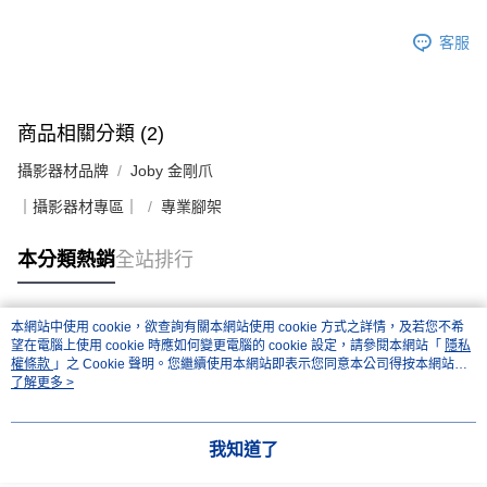
客服
商品相關分類 (2)
攝影器材品牌
Joby 金剛爪
｜攝影器材專區｜
專業腳架
本分類熱銷
全站排行
本網站中使用 cookie，欲查詢有關本網站使用 cookie 方式之詳情，及若您不希
熱門標籤
望在電腦上使用 cookie 時應如何變更電腦的 cookie 設定，請參閱本網站「
隱私
權條款
」之 Cookie 聲明。您繼續使用本網站即表示您同意本公司得按本網站使
用條款之 Cookie 聲明使用 cookie。
了解更多 >
我知道了