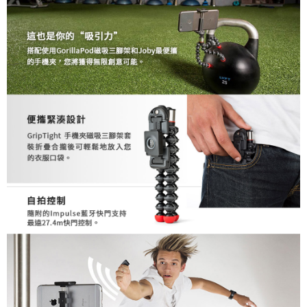
３．未成年的使用者請事先徵得法定代理人或監護人之同意方可使用
「AFTEE先享後付」，若未經同意申辦者引起之損失，本公司不負相關責
任。
４．使用「AFTEE先享後付」時，將依據個別帳號之用戶狀況，依本公司即
時審查核予不同之上限額度；若仍有額度不足之情形，本公司將視審查結果
請求用戶進行身份認證。
５．嚴禁一人註冊多個帳號或使用他人資訊註冊。若發現惡意使用之情形，
恩沛科技股份有限公司將有權停止該用戶之使用額度並採取法律行動。