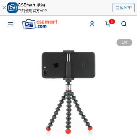
CSEmart 購物
開啟APP
立刻使用官方APP
0
1
/
4