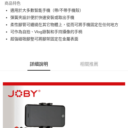
商品特色
6 期 0 利率 每期
NT$315
21家銀行
合作金庫商業銀行
第一商業銀行
適用於大多數智能手機（帶/不帶手機殼）
華南商業銀行
彰化商業銀行
12 期 0 利率 每期
NT$157
21家銀行
合作金庫商業銀行
第一商業銀行
彈簧夾設計便於快速安裝或取出手機
上海商業儲蓄銀行
台北富邦商業銀行
華南商業銀行
彰化商業銀行
合作金庫商業銀行
第一商業銀行
超商取貨付款
國泰世華商業銀行
兆豐國際商業銀行
柔性腳管可纏繞在其它物體上，從而可將手機固定在任何地方
上海商業儲蓄銀行
台北富邦商業銀行
華南商業銀行
彰化商業銀行
臺灣中小企業銀行
台中商業銀行
可作為自拍、Vlog錄製和手持攝像的手柄
國泰世華商業銀行
兆豐國際商業銀行
LINE Pay
上海商業儲蓄銀行
台北富邦商業銀行
匯豐（台灣）商業銀行
華泰商業銀行
臺灣中小企業銀行
台中商業銀行
超強磁吸腳墊可將腳架固定在金屬表面
國泰世華商業銀行
兆豐國際商業銀行
聯邦商業銀行
遠東國際商業銀行
匯豐（台灣）商業銀行
華泰商業銀行
Apple Pay
臺灣中小企業銀行
台中商業銀行
元大商業銀行
永豐商業銀行
聯邦商業銀行
遠東國際商業銀行
匯豐（台灣）商業銀行
華泰商業銀行
玉山商業銀行
星展（台灣）商業銀行
街口支付
元大商業銀行
永豐商業銀行
聯邦商業銀行
遠東國際商業銀行
台新國際商業銀行
中國信託商業銀行
玉山商業銀行
星展（台灣）商業銀行
詳細說明
相關推薦
元大商業銀行
永豐商業銀行
台灣樂天信用卡公司
悠遊付
台新國際商業銀行
中國信託商業銀行
玉山商業銀行
星展（台灣）商業銀行
台灣樂天信用卡公司
台新國際商業銀行
中國信託商業銀行
Google Pay
台灣樂天信用卡公司
全支付
全盈+PAY
AFTEE先享後付
相關說明
【關於「AFTEE先享後付」】
ATM付款
AFTEE先享後付是「在收到商品之後才付款」的支付方式。 讓您購物簡單