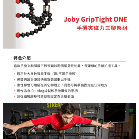
便利好安心！
１．簡單：不需註冊會員、不需綁卡、不需儲值。
運送方式
２．便利：只要手機號碼，簡訊認證，即可結帳。
３．安心：先確認商品／服務後，再付款。
全家取貨付款
每筆NT$60，滿NT$399(含以上)免運費
【「AFTEE先享後付」結帳流程】
１．於結帳方式選擇「AFTEE先享後付」後，將跳轉至「AFTEE先享後付」
萊爾富取貨付款
結帳頁面，進行簡訊認證並確認金額後，即可完成結帳。
２．訂單成立數日內，您將收到繳費通知簡訊。
每筆NT$60，滿NT$399(含以上)免運費
３．收到繳費通知簡訊後14天內，點擊此簡訊中的連結，可透過四大超商／
ATM／網路銀行／等多元方式進行付款，方視為交易完成。
7-11取貨付款
※ 請注意：結帳手續完成當下不需立刻繳費，但若您需要取消訂單，請聯絡
每筆NT$60，滿NT$399(含以上)免運費
購買商品的店家。未經商家同意取消之訂單仍視為有效，需透過AFTEE先享
後付繳納相關費用。
宅配
※ 交易是否成功請以「AFTEE先享後付 」之結帳頁面顯示為準，若有關於
是否繳費成功／繳費後需取消欲退款等相關疑問，請聯繫「AFTEE先享後付
每筆NT$75，滿NT$399(含以上)免運費
客戶支援中心」
https://netprotections.freshdesk.com/support/home
付款後門市自取
【注意事項】
１．透過由恩沛科技股份有限公司提供之「AFTEE先享後付」服務完成之交
免運費
易，需依本服務之必要範圍內提供個人資料，並將交易相關給付款項請求債
權轉讓予恩沛科技股份有限公司。
２．關於個人資料處理事宜，請瀏覽以下網址：
https://aftee.tw/terms/#terms3