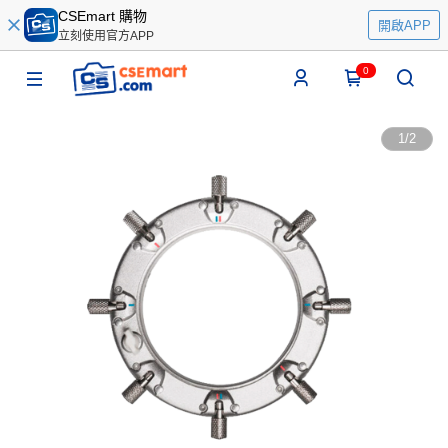
CSEmart 購物
開啟APP
立刻使用官方APP
0
1
/
2