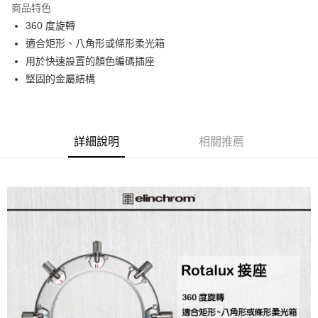
商品特色
6 期 0 利率 每期
NT$383
21家銀行
合作金庫商業銀行
第一商業銀行
360 度旋轉
華南商業銀行
彰化商業銀行
12 期 0 利率 每期
NT$191
21家銀行
合作金庫商業銀行
第一商業銀行
適合矩形、八角形或條形柔光箱
上海商業儲蓄銀行
台北富邦商業銀行
華南商業銀行
彰化商業銀行
合作金庫商業銀行
第一商業銀行
LINE Pay
國泰世華商業銀行
兆豐國際商業銀行
用於快速設置的顏色編碼插座
上海商業儲蓄銀行
台北富邦商業銀行
華南商業銀行
彰化商業銀行
臺灣中小企業銀行
台中商業銀行
堅固的金屬結構
國泰世華商業銀行
兆豐國際商業銀行
Apple Pay
上海商業儲蓄銀行
台北富邦商業銀行
匯豐（台灣）商業銀行
華泰商業銀行
臺灣中小企業銀行
台中商業銀行
國泰世華商業銀行
兆豐國際商業銀行
聯邦商業銀行
遠東國際商業銀行
匯豐（台灣）商業銀行
華泰商業銀行
街口支付
臺灣中小企業銀行
台中商業銀行
元大商業銀行
永豐商業銀行
聯邦商業銀行
遠東國際商業銀行
匯豐（台灣）商業銀行
華泰商業銀行
玉山商業銀行
星展（台灣）商業銀行
悠遊付
元大商業銀行
永豐商業銀行
詳細說明
相關推薦
聯邦商業銀行
遠東國際商業銀行
台新國際商業銀行
中國信託商業銀行
玉山商業銀行
星展（台灣）商業銀行
元大商業銀行
永豐商業銀行
台灣樂天信用卡公司
Google Pay
台新國際商業銀行
中國信託商業銀行
玉山商業銀行
星展（台灣）商業銀行
台灣樂天信用卡公司
台新國際商業銀行
中國信託商業銀行
全支付
台灣樂天信用卡公司
全盈+PAY
AFTEE先享後付
相關說明
【關於「AFTEE先享後付」】
ATM付款
AFTEE先享後付是「在收到商品之後才付款」的支付方式。 讓您購物簡單
便利好安心！
１．簡單：不需註冊會員、不需綁卡、不需儲值。