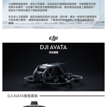
便利好安心！
１．簡單：不需註冊會員、不需綁卡、不需儲值。
運送方式
２．便利：只要手機號碼，簡訊認證，即可結帳。
３．安心：先確認商品／服務後，再付款。
宅配
每筆NT$75，滿NT$399(含以上)免運費
【「AFTEE先享後付」結帳流程】
１．於結帳方式選擇「AFTEE先享後付」後，將跳轉至「AFTEE先享後付」
付款後門市自取
結帳頁面，進行簡訊認證並確認金額後，即可完成結帳。
２．訂單成立數日內，您將收到繳費通知簡訊。
免運費
３．收到繳費通知簡訊後14天內，點擊此簡訊中的連結，可透過四大超商／
ATM／網路銀行／等多元方式進行付款，方視為交易完成。
※ 請注意：結帳手續完成當下不需立刻繳費，但若您需要取消訂單，請聯絡
購買商品的店家。未經商家同意取消之訂單仍視為有效，需透過AFTEE先享
後付繳納相關費用。
※ 交易是否成功請以「AFTEE先享後付 」之結帳頁面顯示為準，若有關於
是否繳費成功／繳費後需取消欲退款等相關疑問，請聯繫「AFTEE先享後付
客戶支援中心」
https://netprotections.freshdesk.com/support/home
【注意事項】
１．透過由恩沛科技股份有限公司提供之「AFTEE先享後付」服務完成之交
易，需依本服務之必要範圍內提供個人資料，並將交易相關給付款項請求債
權轉讓予恩沛科技股份有限公司。
２．關於個人資料處理事宜，請瀏覽以下網址：
https://aftee.tw/terms/#terms3
３．未成年的使用者請事先徵得法定代理人或監護人之同意方可使用