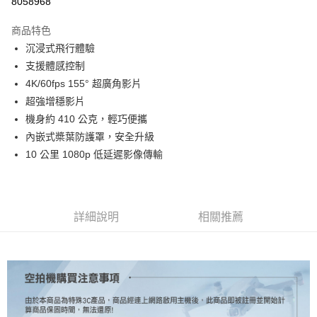
8058968
3 期 0 利率 每期
NT$8,666
21家銀行
商品特色
6 期 0 利率 每期
NT$4,333
21家銀行
合作金庫商業銀行
第一商業銀行
沉浸式飛行體驗
華南商業銀行
彰化商業銀行
12 期 0 利率 每期
NT$2,166
21家銀行
合作金庫商業銀行
第一商業銀行
支援體感控制
上海商業儲蓄銀行
台北富邦商業銀行
華南商業銀行
彰化商業銀行
合作金庫商業銀行
第一商業銀行
LINE Pay
國泰世華商業銀行
兆豐國際商業銀行
4K/60fps 155° 超廣角影片
上海商業儲蓄銀行
台北富邦商業銀行
華南商業銀行
彰化商業銀行
臺灣中小企業銀行
台中商業銀行
超強增穩影片
國泰世華商業銀行
兆豐國際商業銀行
Apple Pay
上海商業儲蓄銀行
台北富邦商業銀行
匯豐（台灣）商業銀行
華泰商業銀行
臺灣中小企業銀行
台中商業銀行
機身約 410 公克，輕巧便攜
國泰世華商業銀行
兆豐國際商業銀行
聯邦商業銀行
遠東國際商業銀行
匯豐（台灣）商業銀行
華泰商業銀行
街口支付
內嵌式槳葉防護罩，安全升級
臺灣中小企業銀行
台中商業銀行
元大商業銀行
永豐商業銀行
聯邦商業銀行
遠東國際商業銀行
匯豐（台灣）商業銀行
華泰商業銀行
10 公里 1080p 低延遲影像傳輸
玉山商業銀行
星展（台灣）商業銀行
悠遊付
元大商業銀行
永豐商業銀行
聯邦商業銀行
遠東國際商業銀行
台新國際商業銀行
中國信託商業銀行
玉山商業銀行
星展（台灣）商業銀行
元大商業銀行
永豐商業銀行
台灣樂天信用卡公司
Google Pay
台新國際商業銀行
中國信託商業銀行
玉山商業銀行
星展（台灣）商業銀行
台灣樂天信用卡公司
台新國際商業銀行
中國信託商業銀行
全支付
詳細說明
相關推薦
台灣樂天信用卡公司
全盈+PAY
AFTEE先享後付
相關說明
【關於「AFTEE先享後付」】
ATM付款
AFTEE先享後付是「在收到商品之後才付款」的支付方式。 讓您購物簡單