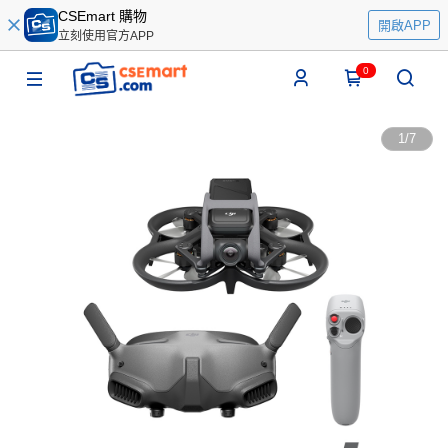
CSEmart 購物
開啟APP
立刻使用官方APP
0
1
/
7