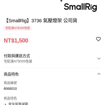
【SmallRig】3736 氣壓燈架 公司貨
宅配滿NT$399免運
NT$1,500
付款與運送方式
宅配滿NT$399免運
付款方式
商品特色
信用卡一次付款
商品編號
信用卡分期付款
8068010
3 期 0 利率 每期
NT$500
21家銀行
商品特色
6 期 0 利率 每期
NT$250
21家銀行
合作金庫商業銀行
第一商業銀行
安全氣墊減震