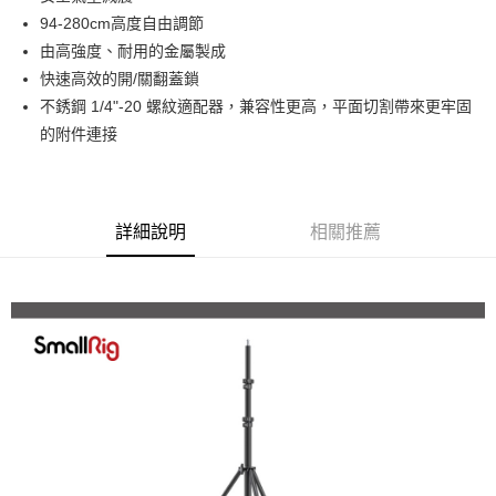
華南商業銀行
彰化商業銀行
12 期 0 利率 每期
NT$125
21家銀行
合作金庫商業銀行
第一商業銀行
94-280cm高度自由調節
上海商業儲蓄銀行
台北富邦商業銀行
華南商業銀行
彰化商業銀行
合作金庫商業銀行
第一商業銀行
LINE Pay
國泰世華商業銀行
兆豐國際商業銀行
由高強度、耐用的金屬製成
上海商業儲蓄銀行
台北富邦商業銀行
華南商業銀行
彰化商業銀行
臺灣中小企業銀行
台中商業銀行
快速高效的開/關翻蓋鎖
國泰世華商業銀行
兆豐國際商業銀行
Apple Pay
上海商業儲蓄銀行
台北富邦商業銀行
匯豐（台灣）商業銀行
華泰商業銀行
臺灣中小企業銀行
台中商業銀行
不銹鋼 1/4"-20 螺紋適配器，兼容性更高，平面切割帶來更牢固
國泰世華商業銀行
兆豐國際商業銀行
聯邦商業銀行
遠東國際商業銀行
匯豐（台灣）商業銀行
華泰商業銀行
街口支付
的附件連接
臺灣中小企業銀行
台中商業銀行
元大商業銀行
永豐商業銀行
聯邦商業銀行
遠東國際商業銀行
匯豐（台灣）商業銀行
華泰商業銀行
玉山商業銀行
星展（台灣）商業銀行
悠遊付
元大商業銀行
永豐商業銀行
聯邦商業銀行
遠東國際商業銀行
台新國際商業銀行
中國信託商業銀行
玉山商業銀行
星展（台灣）商業銀行
元大商業銀行
永豐商業銀行
台灣樂天信用卡公司
Google Pay
台新國際商業銀行
中國信託商業銀行
玉山商業銀行
星展（台灣）商業銀行
詳細說明
相關推薦
台灣樂天信用卡公司
台新國際商業銀行
中國信託商業銀行
全支付
台灣樂天信用卡公司
全盈+PAY
AFTEE先享後付
相關說明
【關於「AFTEE先享後付」】
ATM付款
AFTEE先享後付是「在收到商品之後才付款」的支付方式。 讓您購物簡單
便利好安心！
１．簡單：不需註冊會員、不需綁卡、不需儲值。
運送方式
２．便利：只要手機號碼，簡訊認證，即可結帳。
３．安心：先確認商品／服務後，再付款。