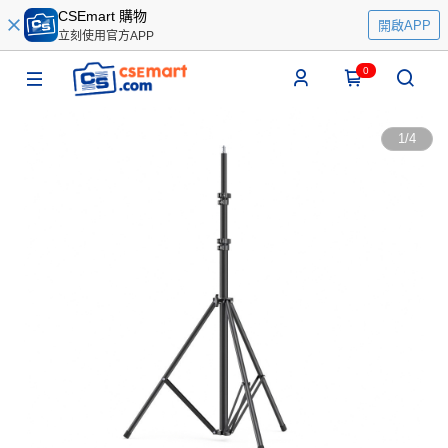
CSEmart 購物
開啟APP
立刻使用官方APP
0
1
/
4