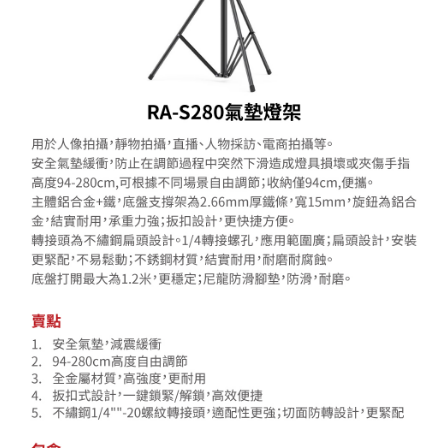
宅配
每筆NT$75，滿NT$399(含以上)免運費
【「AFTEE先享後付」結帳流程】
１．於結帳方式選擇「AFTEE先享後付」後，將跳轉至「AFTEE先享後付」
付款後門市自取
結帳頁面，進行簡訊認證並確認金額後，即可完成結帳。
２．訂單成立數日內，您將收到繳費通知簡訊。
免運費
３．收到繳費通知簡訊後14天內，點擊此簡訊中的連結，可透過四大超商／
ATM／網路銀行／等多元方式進行付款，方視為交易完成。
※ 請注意：結帳手續完成當下不需立刻繳費，但若您需要取消訂單，請聯絡
購買商品的店家。未經商家同意取消之訂單仍視為有效，需透過AFTEE先享
後付繳納相關費用。
※ 交易是否成功請以「AFTEE先享後付 」之結帳頁面顯示為準，若有關於
是否繳費成功／繳費後需取消欲退款等相關疑問，請聯繫「AFTEE先享後付
客戶支援中心」
https://netprotections.freshdesk.com/support/home
【注意事項】
１．透過由恩沛科技股份有限公司提供之「AFTEE先享後付」服務完成之交
易，需依本服務之必要範圍內提供個人資料，並將交易相關給付款項請求債
權轉讓予恩沛科技股份有限公司。
２．關於個人資料處理事宜，請瀏覽以下網址：
https://aftee.tw/terms/#terms3
３．未成年的使用者請事先徵得法定代理人或監護人之同意方可使用
「AFTEE先享後付」，若未經同意申辦者引起之損失，本公司不負相關責
任。
４．使用「AFTEE先享後付」時，將依據個別帳號之用戶狀況，依本公司即
時審查核予不同之上限額度；若仍有額度不足之情形，本公司將視審查結果