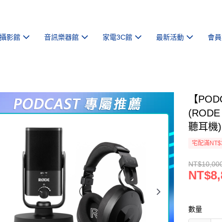
攝影館
音訊樂器館
家電3C館
最新活動
會員
【POD
(RODE
聽耳機)
宅配滿NT$
NT$10,00
NT$8,
數量