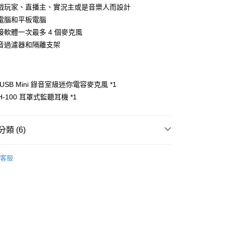
小企業銀行
台中商業銀行
業銀行
永豐商業銀行
戲玩家、直播主、實況主或是音樂人而設計
業銀行
遠東國際商業銀行
台灣）商業銀行
華泰商業銀行
業銀行
星展（台灣）商業銀行
業銀行
永豐商業銀行
電腦和平板電腦
業銀行
遠東國際商業銀行
際商業銀行
中國信託商業銀行
業銀行
星展（台灣）商業銀行
接軟體一次最多 4 個麥克風
業銀行
永豐商業銀行
天信用卡公司
y
際商業銀行
中國信託商業銀行
業銀行
星展（台灣）商業銀行
音過濾器和隔離支架
天信用卡公司
際商業銀行
中國信託商業銀行
天信用卡公司
T-USB Mini 錄音室級迷你電容麥克風 *1
享後付
H-100 耳罩式監聽耳機 *1
FTEE先享後付」】
先享後付是「在收到商品之後才付款」的支付方式。 讓您購物簡單
類 (6)
心！
：不需註冊會員、不需綁卡、不需儲值。
備專區｜
麥克風專區
：只要手機號碼，簡訊認證，即可結帳。
客服
：先確認商品／服務後，再付款。
品牌
RØDE
EE先享後付」結帳流程】
AST 直播推薦👍
5，滿NT$399(含以上)免運費
方式選擇「AFTEE先享後付」後，將跳轉至「AFTEE先享後
頁面，進行簡訊認證並確認金額後，即可完成結帳。
備專區｜
錄音設備
市自取
成立數日內，您將收到繳費通知簡訊。
費通知簡訊後14天內，點擊此簡訊中的連結，可透過四大超商
備專區｜
耳機/喇叭
網路銀行／等多元方式進行付款，方視為交易完成。