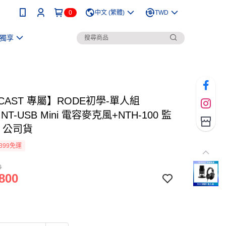
0
中文 (繁體)
TWD
獨享
CAST 專屬】RODE初學-單人組
 NT-USB Mini 電容麥克風+NTH-100 監
 公司貨
399免運
0
800