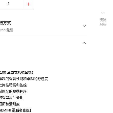
清除
送方式
紀錄
399免運
次付款
期付款
0 利率 每期
NT$2,933
21家銀行
-100 耳罩式監聽耳機】
0 利率 每期
NT$1,466
21家銀行
庫商業銀行
第一商業銀行
卓越的聲音性能和卓越的舒適度
業銀行
彰化商業銀行
 0 利率 每期
NT$733
21家銀行
批判性聆聽和監控
庫商業銀行
第一商業銀行
業儲蓄銀行
台北富邦商業銀行
業銀行
彰化商業銀行
制匹配的驅動程序
庫商業銀行
第一商業銀行
華商業銀行
兆豐國際商業銀行
業儲蓄銀行
台北富邦商業銀行
的聲學設計優化
業銀行
彰化商業銀行
小企業銀行
台中商業銀行
華商業銀行
兆豐國際商業銀行
業儲蓄銀行
台北富邦商業銀行
細節和清晰度
台灣）商業銀行
華泰商業銀行
小企業銀行
台中商業銀行
華商業銀行
兆豐國際商業銀行
業銀行
遠東國際商業銀行
SBMINI 電腦麥克風】
台灣）商業銀行
華泰商業銀行