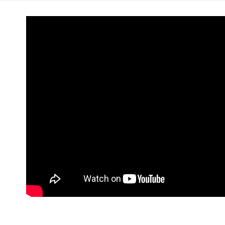
※ 請注意
RØDE 旗
絡購買商品
先享後付
※ 交易是
是否繳費成
付客戶支
【注意事
１．透過由
交易，需
求債權轉
２．關於
https://aft
３．未成
「AFTE
任。
４．使用「
即時審查
結果請求
５．嚴禁
形，恩沛
動。