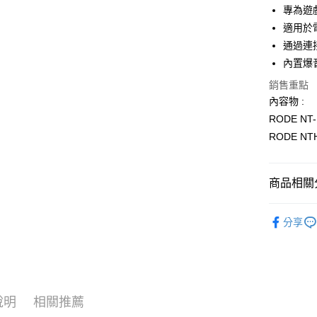
臺灣中
元大商
專為遊
聯邦商
匯豐（
玉山商
悠遊付
元大商
適用於
聯邦商
台新國
玉山商
通過連
元大商
台灣樂
Google Pa
台新國
玉山商
內置爆
台灣樂
台新國
全支付
銷售重點
台灣樂
內容物 :
全盈+PAY
RODE N
AFTEE先
RODE NT
相關說明
【關於「A
ATM付款
AFTEE
商品相關分
便利好安
１．簡單
｜音訊設
２．便利
運送方式
分享
３．安心
音訊設備
宅配
【「AFT
👍PODC
每筆NT$7
１．於結帳
付」結帳
｜音訊設
付款後門
２．訂單
說明
相關推薦
３．收到繳
｜音訊設
免運費
／ATM／