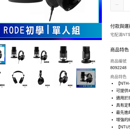
付款與運
宅配滿NT$
付款方式
商品特色
信用卡一
商品編號
8092248
信用卡分
商品特色
3 期 
【NTH
6 期 
合作金
可提供
華南商
12 期
適用於
合作金
上海商
華南商
具有定
合作金
LINE Pay
國泰世
上海商
最先進
華南商
臺灣中
國泰世
Apple Pay
上海商
增強的
匯豐（
臺灣中
國泰世
聯邦商
【NTU
匯豐（
街口支付