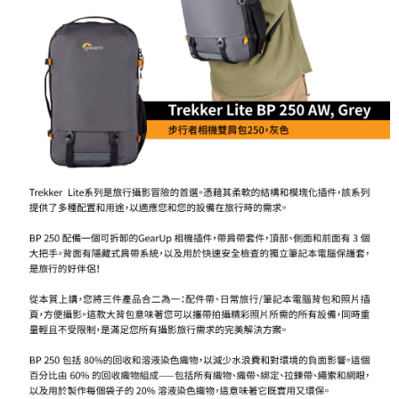
２．便利：只要手機號碼，簡訊認證，即可結帳。
３．安心：先確認商品／服務後，再付款。
宅配
每筆NT$75，滿NT$399(含以上)免運費
【「AFTEE先享後付」結帳流程】
１．於結帳方式選擇「AFTEE先享後付」後，將跳轉至「AFTEE先享後付」
付款後門市自取
結帳頁面，進行簡訊認證並確認金額後，即可完成結帳。
２．訂單成立數日內，您將收到繳費通知簡訊。
免運費
３．收到繳費通知簡訊後14天內，點擊此簡訊中的連結，可透過四大超商／
ATM／網路銀行／等多元方式進行付款，方視為交易完成。
※ 請注意：結帳手續完成當下不需立刻繳費，但若您需要取消訂單，請聯絡
購買商品的店家。未經商家同意取消之訂單仍視為有效，需透過AFTEE先享
後付繳納相關費用。
※ 交易是否成功請以「AFTEE先享後付 」之結帳頁面顯示為準，若有關於
是否繳費成功／繳費後需取消欲退款等相關疑問，請聯繫「AFTEE先享後付
客戶支援中心」
https://netprotections.freshdesk.com/support/home
【注意事項】
１．透過由恩沛科技股份有限公司提供之「AFTEE先享後付」服務完成之交
易，需依本服務之必要範圍內提供個人資料，並將交易相關給付款項請求債
權轉讓予恩沛科技股份有限公司。
２．關於個人資料處理事宜，請瀏覽以下網址：
https://aftee.tw/terms/#terms3
３．未成年的使用者請事先徵得法定代理人或監護人之同意方可使用
「AFTEE先享後付」，若未經同意申辦者引起之損失，本公司不負相關責
任。