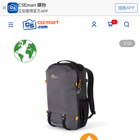
CSEmart 購物
開啟APP
立刻使用官方APP
0
1
/
10