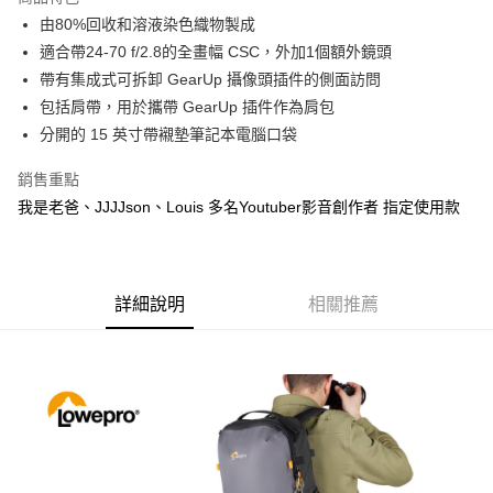
6 期 0 利率 每期
NT$948
21家銀行
合作金庫商業銀行
第一商業銀行
由80%回收和溶液染色織物製成
華南商業銀行
彰化商業銀行
12 期 0 利率 每期
NT$474
21家銀行
合作金庫商業銀行
第一商業銀行
適合帶24-70 f/2.8的全畫幅 CSC，外加1個額外鏡頭
上海商業儲蓄銀行
台北富邦商業銀行
華南商業銀行
彰化商業銀行
合作金庫商業銀行
第一商業銀行
LINE Pay
國泰世華商業銀行
兆豐國際商業銀行
帶有集成式可拆卸 GearUp 攝像頭插件的側面訪問
上海商業儲蓄銀行
台北富邦商業銀行
華南商業銀行
彰化商業銀行
臺灣中小企業銀行
台中商業銀行
包括肩帶，用於攜帶 GearUp 插件作為肩包
國泰世華商業銀行
兆豐國際商業銀行
Apple Pay
上海商業儲蓄銀行
台北富邦商業銀行
匯豐（台灣）商業銀行
華泰商業銀行
臺灣中小企業銀行
台中商業銀行
分開的 15 英寸帶襯墊筆記本電腦口袋
國泰世華商業銀行
兆豐國際商業銀行
聯邦商業銀行
遠東國際商業銀行
匯豐（台灣）商業銀行
華泰商業銀行
街口支付
臺灣中小企業銀行
台中商業銀行
元大商業銀行
永豐商業銀行
銷售重點
聯邦商業銀行
遠東國際商業銀行
匯豐（台灣）商業銀行
華泰商業銀行
玉山商業銀行
星展（台灣）商業銀行
悠遊付
元大商業銀行
永豐商業銀行
我是老爸、JJJJson、Louis 多名Youtuber影音創作者 指定使用款
聯邦商業銀行
遠東國際商業銀行
台新國際商業銀行
中國信託商業銀行
玉山商業銀行
星展（台灣）商業銀行
元大商業銀行
永豐商業銀行
台灣樂天信用卡公司
Google Pay
台新國際商業銀行
中國信託商業銀行
玉山商業銀行
星展（台灣）商業銀行
台灣樂天信用卡公司
台新國際商業銀行
中國信託商業銀行
全支付
台灣樂天信用卡公司
詳細說明
相關推薦
全盈+PAY
AFTEE先享後付
相關說明
【關於「AFTEE先享後付」】
ATM付款
AFTEE先享後付是「在收到商品之後才付款」的支付方式。 讓您購物簡單
便利好安心！
１．簡單：不需註冊會員、不需綁卡、不需儲值。
運送方式