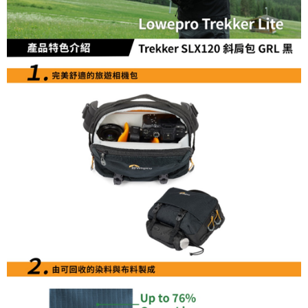
便利好安心！
１．簡單：不需註冊會員、不需綁卡、不需儲值。
運送方式
２．便利：只要手機號碼，簡訊認證，即可結帳。
３．安心：先確認商品／服務後，再付款。
全家取貨付款
每筆NT$60，滿NT$399(含以上)免運費
【「AFTEE先享後付」結帳流程】
１．於結帳方式選擇「AFTEE先享後付」後，將跳轉至「AFTEE先享後付」
萊爾富取貨付款
結帳頁面，進行簡訊認證並確認金額後，即可完成結帳。
２．訂單成立數日內，您將收到繳費通知簡訊。
每筆NT$60，滿NT$399(含以上)免運費
３．收到繳費通知簡訊後14天內，點擊此簡訊中的連結，可透過四大超商／
ATM／網路銀行／等多元方式進行付款，方視為交易完成。
7-11取貨付款
※ 請注意：結帳手續完成當下不需立刻繳費，但若您需要取消訂單，請聯絡
每筆NT$60，滿NT$399(含以上)免運費
購買商品的店家。未經商家同意取消之訂單仍視為有效，需透過AFTEE先享
後付繳納相關費用。
宅配
※ 交易是否成功請以「AFTEE先享後付 」之結帳頁面顯示為準，若有關於
是否繳費成功／繳費後需取消欲退款等相關疑問，請聯繫「AFTEE先享後付
每筆NT$75，滿NT$399(含以上)免運費
客戶支援中心」
https://netprotections.freshdesk.com/support/home
付款後門市自取
【注意事項】
１．透過由恩沛科技股份有限公司提供之「AFTEE先享後付」服務完成之交
免運費
易，需依本服務之必要範圍內提供個人資料，並將交易相關給付款項請求債
權轉讓予恩沛科技股份有限公司。
２．關於個人資料處理事宜，請瀏覽以下網址：
https://aftee.tw/terms/#terms3
３．未成年的使用者請事先徵得法定代理人或監護人之同意方可使用