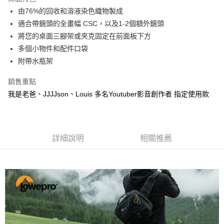
6 期 0 利率 每期
NT$481
21家銀行
合作金庫商業銀行
第一商業銀行
由76%的回收和溶液染色織物製成
華南商業銀行
彰化商業銀行
12 期 0 利率 每期
NT$240
21家銀行
合作金庫商業銀行
第一商業銀行
適合帶鏡頭的全畫幅 CSC，以及1-2個額外鏡頭
上海商業儲蓄銀行
台北富邦商業銀行
華南商業銀行
彰化商業銀行
合作金庫商業銀行
第一商業銀行
超商取貨付款
國泰世華商業銀行
兆豐國際商業銀行
將您的桌面三腳架或夾克固定在前面板下方
上海商業儲蓄銀行
台北富邦商業銀行
華南商業銀行
彰化商業銀行
臺灣中小企業銀行
台中商業銀行
多個小物件和配件口袋
國泰世華商業銀行
兆豐國際商業銀行
LINE Pay
上海商業儲蓄銀行
台北富邦商業銀行
匯豐（台灣）商業銀行
華泰商業銀行
臺灣中小企業銀行
台中商業銀行
附帶水瓶架
國泰世華商業銀行
兆豐國際商業銀行
聯邦商業銀行
遠東國際商業銀行
匯豐（台灣）商業銀行
華泰商業銀行
Apple Pay
臺灣中小企業銀行
台中商業銀行
元大商業銀行
永豐商業銀行
銷售重點
聯邦商業銀行
遠東國際商業銀行
匯豐（台灣）商業銀行
華泰商業銀行
玉山商業銀行
星展（台灣）商業銀行
街口支付
元大商業銀行
永豐商業銀行
我是老爸、JJJJson、Louis 多名Youtuber影音創作者 指定使用款
聯邦商業銀行
遠東國際商業銀行
台新國際商業銀行
中國信託商業銀行
玉山商業銀行
星展（台灣）商業銀行
元大商業銀行
永豐商業銀行
台灣樂天信用卡公司
悠遊付
台新國際商業銀行
中國信託商業銀行
玉山商業銀行
星展（台灣）商業銀行
台灣樂天信用卡公司
台新國際商業銀行
中國信託商業銀行
Google Pay
台灣樂天信用卡公司
詳細說明
相關推薦
全支付
全盈+PAY
AFTEE先享後付
相關說明
【關於「AFTEE先享後付」】
ATM付款
AFTEE先享後付是「在收到商品之後才付款」的支付方式。 讓您購物簡單