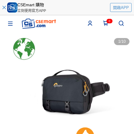
CSEmart 購物
開啟APP
立刻使用官方APP
0
1
/
10