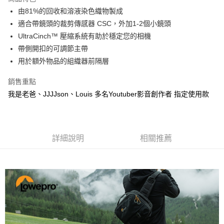
6 期 0 利率 每期
NT$358
21家銀行
合作金庫商業銀行
第一商業銀行
由81%的回收和溶液染色織物製成
華南商業銀行
彰化商業銀行
12 期 0 利率 每期
NT$179
21家銀行
合作金庫商業銀行
第一商業銀行
適合帶鏡頭的裁剪傳感器 CSC，外加1-2個小鏡頭
上海商業儲蓄銀行
台北富邦商業銀行
華南商業銀行
彰化商業銀行
合作金庫商業銀行
第一商業銀行
超商取貨付款
國泰世華商業銀行
兆豐國際商業銀行
UltraCinch™ 壓縮系統有助於穩定您的相機
上海商業儲蓄銀行
台北富邦商業銀行
華南商業銀行
彰化商業銀行
臺灣中小企業銀行
台中商業銀行
帶側開扣的可調節主帶
國泰世華商業銀行
兆豐國際商業銀行
LINE Pay
上海商業儲蓄銀行
台北富邦商業銀行
匯豐（台灣）商業銀行
華泰商業銀行
臺灣中小企業銀行
台中商業銀行
用於額外物品的組織器前隔層
國泰世華商業銀行
兆豐國際商業銀行
聯邦商業銀行
遠東國際商業銀行
匯豐（台灣）商業銀行
華泰商業銀行
Apple Pay
臺灣中小企業銀行
台中商業銀行
元大商業銀行
永豐商業銀行
銷售重點
聯邦商業銀行
遠東國際商業銀行
匯豐（台灣）商業銀行
華泰商業銀行
玉山商業銀行
星展（台灣）商業銀行
街口支付
元大商業銀行
永豐商業銀行
我是老爸、JJJJson、Louis 多名Youtuber影音創作者 指定使用款
聯邦商業銀行
遠東國際商業銀行
台新國際商業銀行
中國信託商業銀行
玉山商業銀行
星展（台灣）商業銀行
元大商業銀行
永豐商業銀行
台灣樂天信用卡公司
悠遊付
台新國際商業銀行
中國信託商業銀行
玉山商業銀行
星展（台灣）商業銀行
台灣樂天信用卡公司
台新國際商業銀行
中國信託商業銀行
Google Pay
台灣樂天信用卡公司
詳細說明
相關推薦
全支付
全盈+PAY
AFTEE先享後付
相關說明
【關於「AFTEE先享後付」】
ATM付款
AFTEE先享後付是「在收到商品之後才付款」的支付方式。 讓您購物簡單