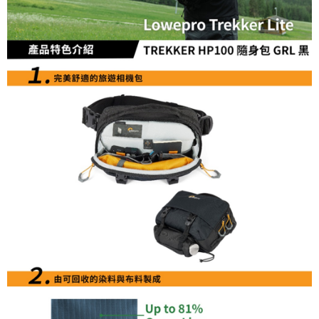
便利好安心！
１．簡單：不需註冊會員、不需綁卡、不需儲值。
運送方式
２．便利：只要手機號碼，簡訊認證，即可結帳。
３．安心：先確認商品／服務後，再付款。
全家取貨付款
每筆NT$60，滿NT$399(含以上)免運費
【「AFTEE先享後付」結帳流程】
１．於結帳方式選擇「AFTEE先享後付」後，將跳轉至「AFTEE先享後付」
萊爾富取貨付款
結帳頁面，進行簡訊認證並確認金額後，即可完成結帳。
２．訂單成立數日內，您將收到繳費通知簡訊。
每筆NT$60，滿NT$399(含以上)免運費
３．收到繳費通知簡訊後14天內，點擊此簡訊中的連結，可透過四大超商／
ATM／網路銀行／等多元方式進行付款，方視為交易完成。
7-11取貨付款
※ 請注意：結帳手續完成當下不需立刻繳費，但若您需要取消訂單，請聯絡
每筆NT$60，滿NT$399(含以上)免運費
購買商品的店家。未經商家同意取消之訂單仍視為有效，需透過AFTEE先享
後付繳納相關費用。
宅配
※ 交易是否成功請以「AFTEE先享後付 」之結帳頁面顯示為準，若有關於
是否繳費成功／繳費後需取消欲退款等相關疑問，請聯繫「AFTEE先享後付
每筆NT$75，滿NT$399(含以上)免運費
客戶支援中心」
https://netprotections.freshdesk.com/support/home
付款後門市自取
【注意事項】
１．透過由恩沛科技股份有限公司提供之「AFTEE先享後付」服務完成之交
免運費
易，需依本服務之必要範圍內提供個人資料，並將交易相關給付款項請求債
權轉讓予恩沛科技股份有限公司。
２．關於個人資料處理事宜，請瀏覽以下網址：
https://aftee.tw/terms/#terms3
３．未成年的使用者請事先徵得法定代理人或監護人之同意方可使用