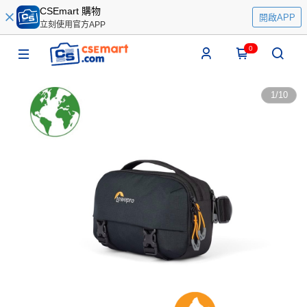
CSEmart 購物
開啟APP
立刻使用官方APP
0
1
/
10