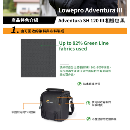
便利好安心！
１．簡單：不需註冊會員、不需綁卡、不需儲值。
運送方式
２．便利：只要手機號碼，簡訊認證，即可結帳。
３．安心：先確認商品／服務後，再付款。
全家取貨付款
每筆NT$60，滿NT$399(含以上)免運費
【「AFTEE先享後付」結帳流程】
１．於結帳方式選擇「AFTEE先享後付」後，將跳轉至「AFTEE先享後付」
萊爾富取貨付款
結帳頁面，進行簡訊認證並確認金額後，即可完成結帳。
２．訂單成立數日內，您將收到繳費通知簡訊。
每筆NT$60，滿NT$399(含以上)免運費
３．收到繳費通知簡訊後14天內，點擊此簡訊中的連結，可透過四大超商／
ATM／網路銀行／等多元方式進行付款，方視為交易完成。
7-11取貨付款
※ 請注意：結帳手續完成當下不需立刻繳費，但若您需要取消訂單，請聯絡
每筆NT$60，滿NT$399(含以上)免運費
購買商品的店家。未經商家同意取消之訂單仍視為有效，需透過AFTEE先享
後付繳納相關費用。
宅配
※ 交易是否成功請以「AFTEE先享後付 」之結帳頁面顯示為準，若有關於
是否繳費成功／繳費後需取消欲退款等相關疑問，請聯繫「AFTEE先享後付
每筆NT$75，滿NT$399(含以上)免運費
客戶支援中心」
https://netprotections.freshdesk.com/support/home
付款後門市自取
【注意事項】
１．透過由恩沛科技股份有限公司提供之「AFTEE先享後付」服務完成之交
免運費
易，需依本服務之必要範圍內提供個人資料，並將交易相關給付款項請求債
權轉讓予恩沛科技股份有限公司。
２．關於個人資料處理事宜，請瀏覽以下網址：
https://aftee.tw/terms/#terms3
３．未成年的使用者請事先徵得法定代理人或監護人之同意方可使用