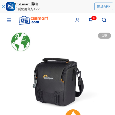
CSEmart 購物
開啟APP
立刻使用官方APP
0
1
/
9