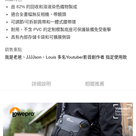
6 期 0 利率 每期
NT$248
21家銀行
合作金庫商業銀行
第一商業銀行
由 82% 的回收和溶液染色織物製成
華南商業銀行
彰化商業銀行
12 期 0 利率 每期
NT$124
21家銀行
合作金庫商業銀行
第一商業銀行
適合全畫幅無反相機，帶鏡頭
上海商業儲蓄銀行
台北富邦商業銀行
華南商業銀行
彰化商業銀行
合作金庫商業銀行
第一商業銀行
超商取貨付款
國泰世華商業銀行
兆豐國際商業銀行
可調節/可拆卸肩帶和一體式腰帶環
上海商業儲蓄銀行
台北富邦商業銀行
華南商業銀行
彰化商業銀行
臺灣中小企業銀行
台中商業銀行
耐用、不含 PVC 的定制模製底座可保護裝備免受衝擊
國泰世華商業銀行
兆豐國際商業銀行
LINE Pay
上海商業儲蓄銀行
台北富邦商業銀行
匯豐（台灣）商業銀行
華泰商業銀行
臺灣中小企業銀行
台中商業銀行
具有內部存儲卡袋和可擴展側袋
國泰世華商業銀行
兆豐國際商業銀行
聯邦商業銀行
遠東國際商業銀行
匯豐（台灣）商業銀行
華泰商業銀行
Apple Pay
臺灣中小企業銀行
台中商業銀行
元大商業銀行
永豐商業銀行
銷售重點
聯邦商業銀行
遠東國際商業銀行
匯豐（台灣）商業銀行
華泰商業銀行
玉山商業銀行
星展（台灣）商業銀行
街口支付
元大商業銀行
永豐商業銀行
我是老爸、JJJJson、Louis 多名Youtuber影音創作者 指定使用款
聯邦商業銀行
遠東國際商業銀行
台新國際商業銀行
中國信託商業銀行
玉山商業銀行
星展（台灣）商業銀行
元大商業銀行
永豐商業銀行
台灣樂天信用卡公司
悠遊付
台新國際商業銀行
中國信託商業銀行
玉山商業銀行
星展（台灣）商業銀行
台灣樂天信用卡公司
台新國際商業銀行
中國信託商業銀行
Google Pay
台灣樂天信用卡公司
詳細說明
相關推薦
全支付
全盈+PAY
AFTEE先享後付
相關說明
【關於「AFTEE先享後付」】
ATM付款
AFTEE先享後付是「在收到商品之後才付款」的支付方式。 讓您購物簡單