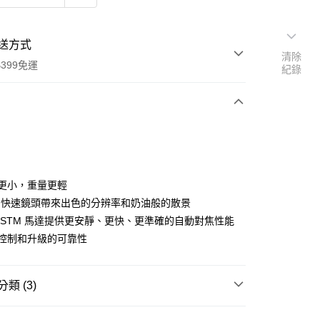
送方式
清除
399免運
紀錄
次付款
期付款
0 利率 每期
NT$8,333
21家銀行
積更小，重量更輕
0 利率 每期
NT$4,166
21家銀行
庫商業銀行
第一商業銀行
1.4 快速鏡頭帶來出色的分辨率和奶油般的散景
業銀行
彰化商業銀行
 0 利率 每期
NT$2,083
21家銀行
線性 STM 馬達提供更安靜、更快、更準確的自動對焦性能
庫商業銀行
第一商業銀行
業儲蓄銀行
台北富邦商業銀行
業銀行
彰化商業銀行
專業控制和升級的可靠性
庫商業銀行
第一商業銀行
華商業銀行
兆豐國際商業銀行
業儲蓄銀行
台北富邦商業銀行
業銀行
彰化商業銀行
小企業銀行
台中商業銀行
華商業銀行
兆豐國際商業銀行
業儲蓄銀行
台北富邦商業銀行
台灣）商業銀行
華泰商業銀行
小企業銀行
台中商業銀行
類 (3)
華商業銀行
兆豐國際商業銀行
業銀行
遠東國際商業銀行
台灣）商業銀行
華泰商業銀行
小企業銀行
台中商業銀行
業銀行
永豐商業銀行
業銀行
遠東國際商業銀行
品牌
Samyang 三陽光學
台灣）商業銀行
華泰商業銀行