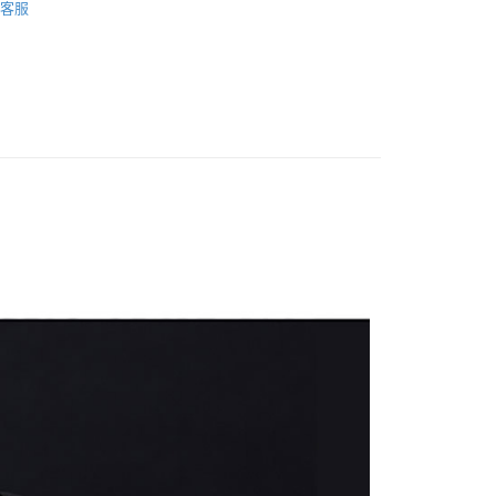
業銀行
星展（台灣）商業銀行
客服
業銀行
永豐商業銀行
業銀行
遠東國際商業銀行
際商業銀行
中國信託商業銀行
頭專區｜
鏡頭/望遠鏡
業銀行
星展（台灣）商業銀行
業銀行
永豐商業銀行
天信用卡公司
y
際商業銀行
中國信託商業銀行
頭專區｜
SAMYANG 鏡頭
業銀行
星展（台灣）商業銀行
天信用卡公司
際商業銀行
中國信託商業銀行
天信用卡公司
享後付
FTEE先享後付」】
先享後付是「在收到商品之後才付款」的支付方式。 讓您購物簡單
心！
：不需註冊會員、不需綁卡、不需儲值。
：只要手機號碼，簡訊認證，即可結帳。
：先確認商品／服務後，再付款。
EE先享後付」結帳流程】
5，滿NT$399(含以上)免運費
方式選擇「AFTEE先享後付」後，將跳轉至「AFTEE先享後
頁面，進行簡訊認證並確認金額後，即可完成結帳。
市自取
成立數日內，您將收到繳費通知簡訊。
費通知簡訊後14天內，點擊此簡訊中的連結，可透過四大超商
網路銀行／等多元方式進行付款，方視為交易完成。
：結帳手續完成當下不需立刻繳費，但若您需要取消訂單，請聯