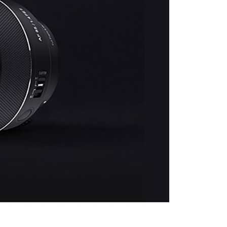
的店家。未經商家同意取消之訂單仍視為有效，需透過AFTEE
繳納相關費用。
否成功請以「AFTEE先享後付 」之結帳頁面顯示為準，若有關於
功／繳費後需取消欲退款等相關疑問，請聯繫「AFTEE先享後
援中心」
https://netprotections.freshdesk.com/support/home
項】
恩沛科技股份有限公司提供之「AFTEE先享後付」服務完成之
依本服務之必要範圍內提供個人資料，並將交易相關給付款項請
讓予恩沛科技股份有限公司。
個人資料處理事宜，請瀏覽以下網址：
ee.tw/terms/#terms3
年的使用者請事先徵得法定代理人或監護人之同意方可使用
E先享後付」，若未經同意申辦者引起之損失，本公司不負相關責
AFTEE先享後付」時，將依據個別帳號之用戶狀況，依本公司
核予不同之上限額度；若仍有額度不足之情形，本公司將視審查
用戶進行身份認證。
一人註冊多個帳號或使用他人資訊註冊。若發現惡意使用之情
科技股份有限公司將有權停止該用戶之使用額度並採取法律行