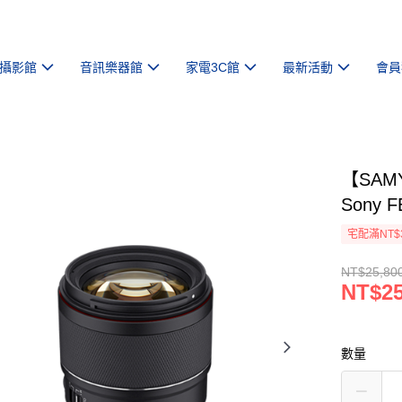
攝影館
音訊樂器館
家電3C館
最新活動
會員
【SAMY
Sony
宅配滿NT$
NT$25,80
NT$25
數量