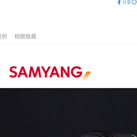
玉山商
悠遊付
分享
元大商
聯邦商
台新國
｜主機鏡
玉山商
元大商
台灣樂
Google Pa
台新國
｜主機鏡
玉山商
台灣樂
台新國
全支付
台灣樂
說明
相關推薦
全盈+PAY
AFTEE先
相關說明
【關於「A
ATM付款
AFTEE
便利好安
１．簡單
２．便利
運送方式
３．安心
宅配
【「AFT
每筆NT$7
１．於結帳
付」結帳
付款後門
２．訂單
３．收到繳
免運費
／ATM／
※ 請注意