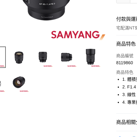
付款與運
宅配滿NT$
付款方式
商品特色
信用卡一
商品編號
8119860
信用卡分
商品特色
3 期 
1. 體
6 期 
合作金
2. F
華南商
12 期
3. 
合作金
上海商
華南商
4. 
合作金
LINE Pay
國泰世
上海商
華南商
臺灣中
國泰世
Apple Pay
上海商
匯豐（
臺灣中
商品相關分
國泰世
聯邦商
匯豐（
街口支付
臺灣中
元大商
聯邦商
攝影器材
匯豐（