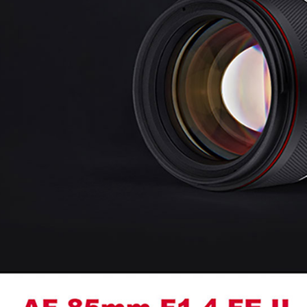
絡購買商品
先享後付
※ 交易是
是否繳費成
付客戶支
【注意事
１．透過由
交易，需
求債權轉
２．關於
https://aft
３．未成
「AFTE
任。
４．使用「
即時審查
結果請求
５．嚴禁
形，恩沛
動。