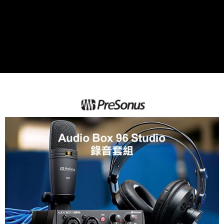
２．便利：只要手機號碼，簡訊認證，即可結帳。
３．安心：先確認商品／服務後，再付款。
宅配
每筆NT$75，滿NT$399(含以上)免運費
【「AFTEE先享後付」結帳流程】
１．於結帳方式選擇「AFTEE先享後付」後，將跳轉至「AFTEE先享後付」
付款後門市自取
結帳頁面，進行簡訊認證並確認金額後，即可完成結帳。
２．訂單成立數日內，您將收到繳費通知簡訊。
免運費
３．收到繳費通知簡訊後14天內，點擊此簡訊中的連結，可透過四大超商／
ATM／網路銀行／等多元方式進行付款，方視為交易完成。
※ 請注意：結帳手續完成當下不需立刻繳費，但若您需要取消訂單，請聯絡
購買商品的店家。未經商家同意取消之訂單仍視為有效，需透過AFTEE先享
後付繳納相關費用。
※ 交易是否成功請以「AFTEE先享後付 」之結帳頁面顯示為準，若有關於
是否繳費成功／繳費後需取消欲退款等相關疑問，請聯繫「AFTEE先享後付
客戶支援中心」
https://netprotections.freshdesk.com/support/home
【注意事項】
１．透過由恩沛科技股份有限公司提供之「AFTEE先享後付」服務完成之交
易，需依本服務之必要範圍內提供個人資料，並將交易相關給付款項請求債
權轉讓予恩沛科技股份有限公司。
２．關於個人資料處理事宜，請瀏覽以下網址：
https://aftee.tw/terms/#terms3
３．未成年的使用者請事先徵得法定代理人或監護人之同意方可使用
「AFTEE先享後付」，若未經同意申辦者引起之損失，本公司不負相關責
任。