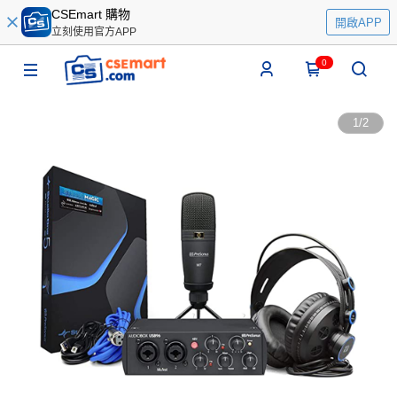
CSEmart 購物
開啟APP
立刻使用官方APP
0
1
/
2