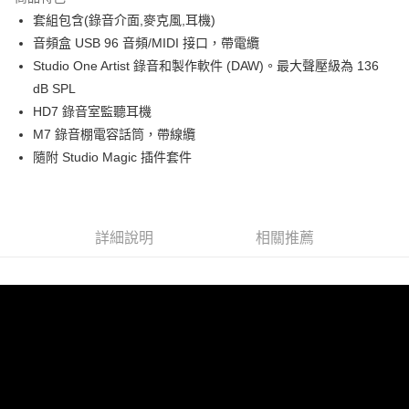
6 期 0 利率 每期
NT$1,500
21家銀行
合作金庫商業銀行
第一商業銀行
套組包含(錄音介面,麥克風,耳機)
華南商業銀行
彰化商業銀行
12 期 0 利率 每期
NT$750
21家銀行
合作金庫商業銀行
第一商業銀行
音頻盒 USB 96 音頻/MIDI 接口，帶電纜
上海商業儲蓄銀行
台北富邦商業銀行
華南商業銀行
彰化商業銀行
合作金庫商業銀行
第一商業銀行
LINE Pay
國泰世華商業銀行
兆豐國際商業銀行
Studio One Artist 錄音和製作軟件 (DAW)。最大聲壓級為 136
上海商業儲蓄銀行
台北富邦商業銀行
華南商業銀行
彰化商業銀行
臺灣中小企業銀行
台中商業銀行
dB SPL
國泰世華商業銀行
兆豐國際商業銀行
Apple Pay
上海商業儲蓄銀行
台北富邦商業銀行
匯豐（台灣）商業銀行
華泰商業銀行
臺灣中小企業銀行
台中商業銀行
HD7 錄音室監聽耳機
國泰世華商業銀行
兆豐國際商業銀行
聯邦商業銀行
遠東國際商業銀行
匯豐（台灣）商業銀行
華泰商業銀行
街口支付
M7 錄音棚電容話筒，帶線纜
臺灣中小企業銀行
台中商業銀行
元大商業銀行
永豐商業銀行
聯邦商業銀行
遠東國際商業銀行
匯豐（台灣）商業銀行
華泰商業銀行
隨附 Studio Magic 插件套件
玉山商業銀行
星展（台灣）商業銀行
悠遊付
元大商業銀行
永豐商業銀行
聯邦商業銀行
遠東國際商業銀行
台新國際商業銀行
中國信託商業銀行
玉山商業銀行
星展（台灣）商業銀行
元大商業銀行
永豐商業銀行
台灣樂天信用卡公司
Google Pay
台新國際商業銀行
中國信託商業銀行
玉山商業銀行
星展（台灣）商業銀行
台灣樂天信用卡公司
台新國際商業銀行
中國信託商業銀行
全支付
詳細說明
相關推薦
台灣樂天信用卡公司
全盈+PAY
AFTEE先享後付
相關說明
【關於「AFTEE先享後付」】
ATM付款
AFTEE先享後付是「在收到商品之後才付款」的支付方式。 讓您購物簡單
便利好安心！
１．簡單：不需註冊會員、不需綁卡、不需儲值。
運送方式