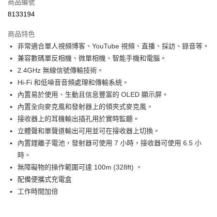
商品編號
信用卡分期付款
8133194
3 期 0 利率 每期
NT$1,416
21家銀行
商品特色
6 期 0 利率 每期
NT$708
21家銀行
合作金庫商業銀行
第一商業銀行
非常適合單人視頻博客、YouTube 視頻、直播、採訪、錄音等。
華南商業銀行
彰化商業銀行
12 期 0 利率 每期
NT$354
21家銀行
合作金庫商業銀行
第一商業銀行
兼容數碼單反相機、微單相機、智能手機和電腦。
上海商業儲蓄銀行
台北富邦商業銀行
華南商業銀行
彰化商業銀行
合作金庫商業銀行
第一商業銀行
超商取貨付款
國泰世華商業銀行
兆豐國際商業銀行
2.4GHz 無線信號傳輸技術。
上海商業儲蓄銀行
台北富邦商業銀行
華南商業銀行
彰化商業銀行
臺灣中小企業銀行
台中商業銀行
Hi-Fi 和低噪音音頻處理和傳輸系統。
國泰世華商業銀行
兆豐國際商業銀行
LINE Pay
上海商業儲蓄銀行
台北富邦商業銀行
匯豐（台灣）商業銀行
華泰商業銀行
臺灣中小企業銀行
台中商業銀行
內置易於使用、生動且信息豐富的 OLED 顯示屏。
國泰世華商業銀行
兆豐國際商業銀行
聯邦商業銀行
遠東國際商業銀行
匯豐（台灣）商業銀行
華泰商業銀行
Apple Pay
內置全向麥克風和發射器上的領夾式麥克風。
臺灣中小企業銀行
台中商業銀行
元大商業銀行
永豐商業銀行
聯邦商業銀行
遠東國際商業銀行
匯豐（台灣）商業銀行
華泰商業銀行
接收器上的耳機輸出插孔用於實時監聽。
玉山商業銀行
星展（台灣）商業銀行
街口支付
元大商業銀行
永豐商業銀行
聯邦商業銀行
遠東國際商業銀行
立體聲和單聲道輸出可用並可在接收器上切換。
台新國際商業銀行
中國信託商業銀行
玉山商業銀行
星展（台灣）商業銀行
元大商業銀行
永豐商業銀行
台灣樂天信用卡公司
悠遊付
內置鋰離子電池，發射器可使用 7 小時，接收器可使用 6.5 小
台新國際商業銀行
中國信託商業銀行
玉山商業銀行
星展（台灣）商業銀行
時。
台灣樂天信用卡公司
台新國際商業銀行
中國信託商業銀行
Google Pay
無障礙物的操作範圍可達 100m (328ft) 。
台灣樂天信用卡公司
全支付
配備便攜式充電盒
工作時間加倍
全盈+PAY
AFTEE先享後付