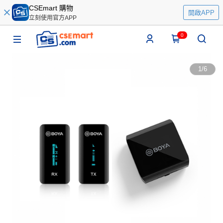
CSEmart 購物
開啟APP
立刻使用官方APP
0
1
/
6