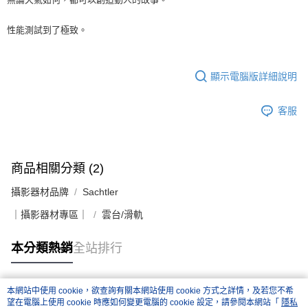
４．使用「AFTEE先享後付」時，將依據個別帳號之用戶狀況，依本公司即
時審查核予不同之上限額度；若仍有額度不足之情形，本公司將視審查結果
性能測試到了極致。
請求用戶進行身份認證。
５．嚴禁一人註冊多個帳號或使用他人資訊註冊。若發現惡意使用之情形，
恩沛科技股份有限公司將有權停止該用戶之使用額度並採取法律行動。
顯示電腦版詳細說明
客服
商品相關分類 (2)
攝影器材品牌
Sachtler
｜攝影器材專區｜
雲台/滑軌
本分類熱銷
全站排行
本網站中使用 cookie，欲查詢有關本網站使用 cookie 方式之詳情，及若您不希
熱門標籤
望在電腦上使用 cookie 時應如何變更電腦的 cookie 設定，請參閱本網站「
隱私