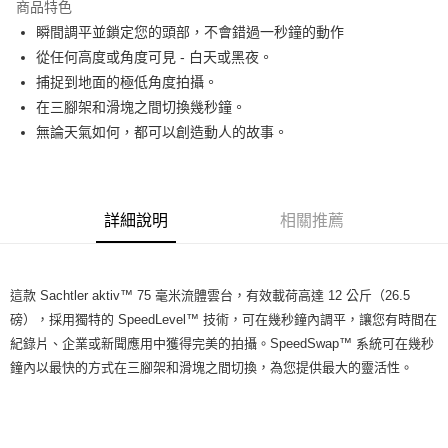
商品特色
6 期 0 利率 每期
NT$14,000
21家銀行
合作金庫商業銀行
第一商業銀行
瞬間調平並鎖定您的頭部，不會錯過一秒鐘的動作
華南商業銀行
彰化商業銀行
12 期 0 利率 每期
NT$7,000
21家銀行
合作金庫商業銀行
第一商業銀行
從任何高度或角度可見 - 白天或黑夜。
上海商業儲蓄銀行
台北富邦商業銀行
華南商業銀行
彰化商業銀行
合作金庫商業銀行
第一商業銀行
LINE Pay
國泰世華商業銀行
兆豐國際商業銀行
捕捉到地面的極低角度拍攝。
上海商業儲蓄銀行
台北富邦商業銀行
華南商業銀行
彰化商業銀行
臺灣中小企業銀行
台中商業銀行
在三腳架和滑塊之間切換幾秒鐘。
國泰世華商業銀行
兆豐國際商業銀行
Apple Pay
上海商業儲蓄銀行
台北富邦商業銀行
匯豐（台灣）商業銀行
華泰商業銀行
臺灣中小企業銀行
台中商業銀行
無論天氣如何，都可以創造動人的故事。
國泰世華商業銀行
兆豐國際商業銀行
聯邦商業銀行
遠東國際商業銀行
匯豐（台灣）商業銀行
華泰商業銀行
街口支付
臺灣中小企業銀行
台中商業銀行
元大商業銀行
永豐商業銀行
聯邦商業銀行
遠東國際商業銀行
匯豐（台灣）商業銀行
華泰商業銀行
玉山商業銀行
星展（台灣）商業銀行
悠遊付
元大商業銀行
永豐商業銀行
聯邦商業銀行
遠東國際商業銀行
台新國際商業銀行
中國信託商業銀行
玉山商業銀行
星展（台灣）商業銀行
詳細說明
相關推薦
元大商業銀行
永豐商業銀行
台灣樂天信用卡公司
Google Pay
台新國際商業銀行
中國信託商業銀行
玉山商業銀行
星展（台灣）商業銀行
台灣樂天信用卡公司
台新國際商業銀行
中國信託商業銀行
全支付
台灣樂天信用卡公司
這款 Sachtler aktiv™ 75 毫米流體雲台，有效載荷高達 12 公斤（26.5
全盈+PAY
磅），採用獨特的 SpeedLevel™ 技術，可在幾秒鐘內調平，讓您有時間在
AFTEE先享後付
紀錄片、企業或新聞應用中獲得完美的拍攝。SpeedSwap™ 系統可在幾秒
相關說明
鐘內以最快的方式在三腳架和滑塊之間切換，為您提供最大的靈活性。
【關於「AFTEE先享後付」】
ATM付款
AFTEE先享後付是「在收到商品之後才付款」的支付方式。 讓您購物簡單
便利好安心！
１．簡單：不需註冊會員、不需綁卡、不需儲值。