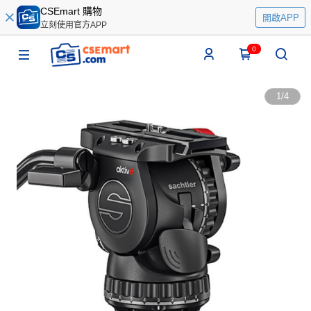
CSEmart 購物
開啟APP
立刻使用官方APP
0
1
/
4