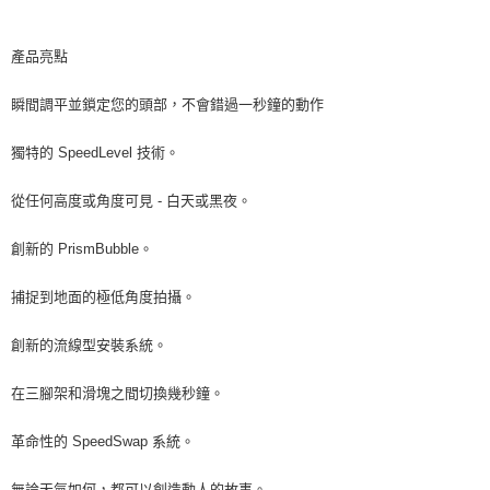
運送方式
２．便利：只要手機號碼，簡訊認證，即可結帳。
３．安心：先確認商品／服務後，再付款。
宅配
產品亮點
每筆NT$75，滿NT$399(含以上)免運費
【「AFTEE先享後付」結帳流程】
１．於結帳方式選擇「AFTEE先享後付」後，將跳轉至「AFTEE先享後付」
瞬間調平並鎖定您的頭部，不會錯過一秒鐘的動作
付款後門市自取
結帳頁面，進行簡訊認證並確認金額後，即可完成結帳。
２．訂單成立數日內，您將收到繳費通知簡訊。
免運費
３．收到繳費通知簡訊後14天內，點擊此簡訊中的連結，可透過四大超商／
獨特的 SpeedLevel 技術。
ATM／網路銀行／等多元方式進行付款，方視為交易完成。
※ 請注意：結帳手續完成當下不需立刻繳費，但若您需要取消訂單，請聯絡
從任何高度或角度可見 - 白天或黑夜。
購買商品的店家。未經商家同意取消之訂單仍視為有效，需透過AFTEE先享
後付繳納相關費用。
創新的 PrismBubble。
※ 交易是否成功請以「AFTEE先享後付 」之結帳頁面顯示為準，若有關於
是否繳費成功／繳費後需取消欲退款等相關疑問，請聯繫「AFTEE先享後付
客戶支援中心」
https://netprotections.freshdesk.com/support/home
捕捉到地面的極低角度拍攝。
【注意事項】
創新的流線型安裝系統。
１．透過由恩沛科技股份有限公司提供之「AFTEE先享後付」服務完成之交
易，需依本服務之必要範圍內提供個人資料，並將交易相關給付款項請求債
權轉讓予恩沛科技股份有限公司。
在三腳架和滑塊之間切換幾秒鐘。
２．關於個人資料處理事宜，請瀏覽以下網址：
https://aftee.tw/terms/#terms3
革命性的 SpeedSwap 系統。
３．未成年的使用者請事先徵得法定代理人或監護人之同意方可使用
「AFTEE先享後付」，若未經同意申辦者引起之損失，本公司不負相關責
任。
無論天氣如何，都可以創造動人的故事。