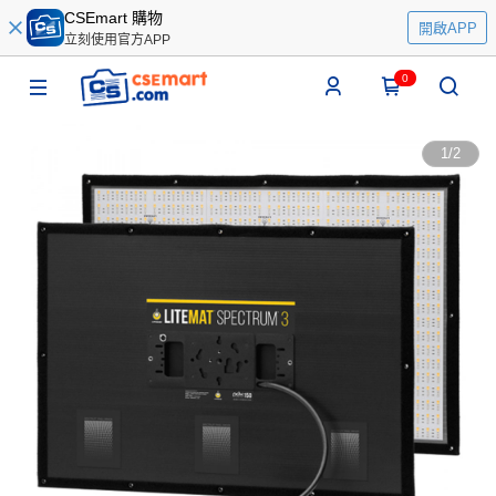
CSEmart 購物
開啟APP
立刻使用官方APP
0
1
/
2