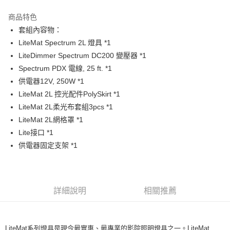
3 期 0 利率 每期
NT$53,233
21家銀行
商品特色
6 期 0 利率 每期
NT$26,616
21家銀行
合作金庫商業銀行
第一商業銀行
套組內容物：
華南商業銀行
彰化商業銀行
12 期 0 利率 每期
NT$13,308
21家銀行
合作金庫商業銀行
第一商業銀行
LiteMat Spectrum 2L 燈具 *1
上海商業儲蓄銀行
台北富邦商業銀行
華南商業銀行
彰化商業銀行
合作金庫商業銀行
第一商業銀行
LINE Pay
國泰世華商業銀行
兆豐國際商業銀行
LiteDimmer Spectrum DC200 變壓器 *1
上海商業儲蓄銀行
台北富邦商業銀行
華南商業銀行
彰化商業銀行
臺灣中小企業銀行
台中商業銀行
Spectrum PDX 電線, 25 ft. *1
國泰世華商業銀行
兆豐國際商業銀行
Apple Pay
上海商業儲蓄銀行
台北富邦商業銀行
匯豐（台灣）商業銀行
華泰商業銀行
臺灣中小企業銀行
台中商業銀行
供電器12V, 250W *1
國泰世華商業銀行
兆豐國際商業銀行
聯邦商業銀行
遠東國際商業銀行
匯豐（台灣）商業銀行
華泰商業銀行
街口支付
LiteMat 2L 控光配件PolySkirt *1
臺灣中小企業銀行
台中商業銀行
元大商業銀行
永豐商業銀行
聯邦商業銀行
遠東國際商業銀行
匯豐（台灣）商業銀行
華泰商業銀行
LiteMat 2L柔光布套組3pcs *1
玉山商業銀行
星展（台灣）商業銀行
悠遊付
元大商業銀行
永豐商業銀行
聯邦商業銀行
遠東國際商業銀行
LiteMat 2L網格罩 *1
台新國際商業銀行
中國信託商業銀行
玉山商業銀行
星展（台灣）商業銀行
元大商業銀行
永豐商業銀行
台灣樂天信用卡公司
Google Pay
Lite接口 *1
台新國際商業銀行
中國信託商業銀行
玉山商業銀行
星展（台灣）商業銀行
供電器固定支架 *1
台灣樂天信用卡公司
台新國際商業銀行
中國信託商業銀行
全支付
台灣樂天信用卡公司
全盈+PAY
AFTEE先享後付
詳細說明
相關推薦
相關說明
【關於「AFTEE先享後付」】
ATM付款
AFTEE先享後付是「在收到商品之後才付款」的支付方式。 讓您購物簡單
LiteMat系列燈具是現今最實惠、最專業的影院照明燈具之一。LiteMat