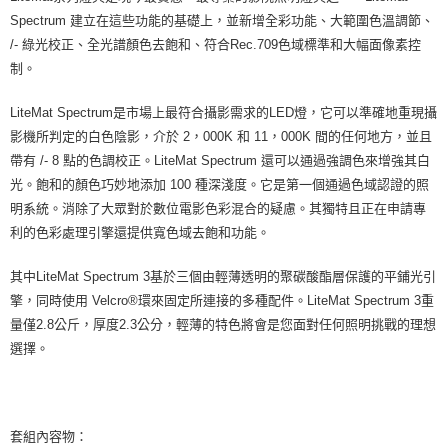
便利好安心！
１．簡單：不需註冊會員、不需綁卡、不需儲值。
Spectrum 建立在這些功能的基礎上，並新增全彩功能、大範圍色溫調節、
運送方式
２．便利：只要手機號碼，簡訊認證，即可結帳。
/- 綠光校正、全光譜顏色去飽和、符合Rec.709色域標準和大幅面像素控
３．安心：先確認商品／服務後，再付款。
宅配
制。
每筆NT$75，滿NT$399(含以上)免運費
【「AFTEE先享後付」結帳流程】
１．於結帳方式選擇「AFTEE先享後付」後，將跳轉至「AFTEE先享後付」
LiteMat Spectrum是市場上最符合攝影需求的LED燈，它可以準確地重現攝
付款後門市自取
結帳頁面，進行簡訊認證並確認金額後，即可完成結帳。
影機所判定的白色陰影，介於 2，000K 和 11，000K 間的任何地方，並且
２．訂單成立數日內，您將收到繳費通知簡訊。
免運費
帶有 /- 8 點的色調校正。LiteMat Spectrum 還可以通過強調色來增強其白
３．收到繳費通知簡訊後14天內，點擊此簡訊中的連結，可透過四大超商／
ATM／網路銀行／等多元方式進行付款，方視為交易完成。
光。飽和的顏色巧妙地添加 100 種深淺度。它是第一個通過色域認證的照
※ 請注意：結帳手續完成當下不需立刻繳費，但若您需要取消訂單，請聯絡
明系統。消除了大眾對於數位電影色彩混合的疑慮。其獨特且正在申請專
購買商品的店家。未經商家同意取消之訂單仍視為有效，需透過AFTEE先享
利的色彩處理引擎還提供寬色域去飽和功能。
後付繳納相關費用。
※ 交易是否成功請以「AFTEE先享後付 」之結帳頁面顯示為準，若有關於
是否繳費成功／繳費後需取消欲退款等相關疑問，請聯繫「AFTEE先享後付
其中LiteMat Spectrum 3基於三個由輕薄透明的聚碳酸酯層保護的平鋪光引
客戶支援中心」
https://netprotections.freshdesk.com/support/home
擎，同時使用 Velcro®環來固定所連接的多種配件。LiteMat Spectrum 3重
量僅2.8公斤，厚度2.3公分，輕薄的特色將會是您面對任何照明挑戰的理想
【注意事項】
１．透過由恩沛科技股份有限公司提供之「AFTEE先享後付」服務完成之交
選擇。
易，需依本服務之必要範圍內提供個人資料，並將交易相關給付款項請求債
權轉讓予恩沛科技股份有限公司。
２．關於個人資料處理事宜，請瀏覽以下網址：
https://aftee.tw/terms/#terms3
３．未成年的使用者請事先徵得法定代理人或監護人之同意方可使用
套組內容物：