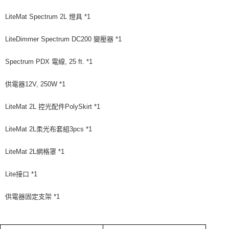
「AFTEE先享後付」，若未經同意申辦者引起之損失，本公司不負相關責
任。
LiteMat Spectrum 2L 燈具 *1
４．使用「AFTEE先享後付」時，將依據個別帳號之用戶狀況，依本公司即
時審查核予不同之上限額度；若仍有額度不足之情形，本公司將視審查結果
請求用戶進行身份認證。
LiteDimmer Spectrum DC200 變壓器 *1
５．嚴禁一人註冊多個帳號或使用他人資訊註冊。若發現惡意使用之情形，
恩沛科技股份有限公司將有權停止該用戶之使用額度並採取法律行動。
Spectrum PDX 電線, 25 ft. *1
供電器12V, 250W *1
LiteMat 2L 控光配件PolySkirt *1
LiteMat 2L柔光布套組3pcs *1
LiteMat 2L網格罩 *1
Lite接口 *1
供電器固定支架 *1