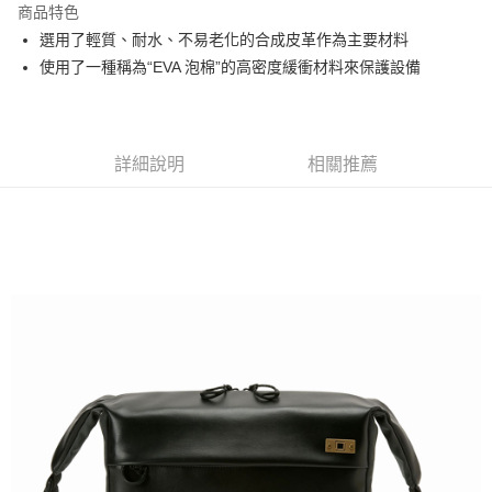
商品特色
6 期 0 利率 每期
NT$883
21家銀行
合作金庫商業銀行
第一商業銀行
選用了輕質、耐水、不易老化的合成皮革作為主要材料
華南商業銀行
彰化商業銀行
12 期 0 利率 每期
NT$441
21家銀行
合作金庫商業銀行
第一商業銀行
使用了一種稱為“EVA 泡棉”的高密度緩衝材料來保護設備
上海商業儲蓄銀行
台北富邦商業銀行
華南商業銀行
彰化商業銀行
合作金庫商業銀行
第一商業銀行
LINE Pay
國泰世華商業銀行
兆豐國際商業銀行
上海商業儲蓄銀行
台北富邦商業銀行
華南商業銀行
彰化商業銀行
臺灣中小企業銀行
台中商業銀行
國泰世華商業銀行
兆豐國際商業銀行
Apple Pay
上海商業儲蓄銀行
台北富邦商業銀行
匯豐（台灣）商業銀行
華泰商業銀行
臺灣中小企業銀行
台中商業銀行
國泰世華商業銀行
兆豐國際商業銀行
聯邦商業銀行
遠東國際商業銀行
詳細說明
相關推薦
匯豐（台灣）商業銀行
華泰商業銀行
街口支付
臺灣中小企業銀行
台中商業銀行
元大商業銀行
永豐商業銀行
聯邦商業銀行
遠東國際商業銀行
匯豐（台灣）商業銀行
華泰商業銀行
玉山商業銀行
星展（台灣）商業銀行
悠遊付
元大商業銀行
永豐商業銀行
聯邦商業銀行
遠東國際商業銀行
台新國際商業銀行
中國信託商業銀行
玉山商業銀行
星展（台灣）商業銀行
元大商業銀行
永豐商業銀行
台灣樂天信用卡公司
Google Pay
台新國際商業銀行
中國信託商業銀行
玉山商業銀行
星展（台灣）商業銀行
台灣樂天信用卡公司
台新國際商業銀行
中國信託商業銀行
全支付
台灣樂天信用卡公司
全盈+PAY
AFTEE先享後付
相關說明
【關於「AFTEE先享後付」】
ATM付款
AFTEE先享後付是「在收到商品之後才付款」的支付方式。 讓您購物簡單
便利好安心！
１．簡單：不需註冊會員、不需綁卡、不需儲值。