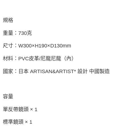
規格
重量：730克
尺寸：W300×H190×D130mm
材料：PVC皮革/尼龍尼龍（內）
國家：日本 ARTISAN&ARTIST* 設計 中國製造
容量
單反帶鏡頭 × 1
標準鏡頭 × 1