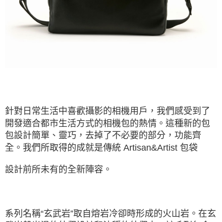
運送方式
２．便利：只要手機號碼，簡訊認證，即可結帳。
３．安心：先確認商品／服務後，再付款。
宅配
每筆NT$75，滿NT$399(含以上)免運費
【「AFTEE先享後付」結帳流程】
１．於結帳方式選擇「AFTEE先享後付」後，將跳轉至「AFTEE先享後付」
付款後門市自取
結帳頁面，進行簡訊認證並確認金額後，即可完成結帳。
２．訂單成立數日內，您將收到繳費通知簡訊。
免運費
３．收到繳費通知簡訊後14天內，點擊此簡訊中的連結，可透過四大超商／
ATM／網路銀行／等多元方式進行付款，方視為交易完成。
※ 請注意：結帳手續完成當下不需立刻繳費，但若您需要取消訂單，請聯絡
購買商品的店家。未經商家同意取消之訂單仍視為有效，需透過AFTEE先享
後付繳納相關費用。
針對日常生活中喜歡攝影的相機用戶，我們感受到了
※ 交易是否成功請以「AFTEE先享後付 」之結帳頁面顯示為準，若有關於
開發適合都市生活方式的相機包的熱情。這種新的包
是否繳費成功／繳費後需取消欲退款等相關疑問，請聯繫「AFTEE先享後付
客戶支援中心」
https://netprotections.freshdesk.com/support/home
包設計簡單、靈巧，去掉了不必要的部分，功能齊
全。我們所取得的成就是傳統 Artisan&Artist 包袋
【注意事項】
１．透過由恩沛科技股份有限公司提供之「AFTEE先享後付」服務完成之交
設計前所未有的全新陣容。
易，需依本服務之必要範圍內提供個人資料，並將交易相關給付款項請求債
權轉讓予恩沛科技股份有限公司。
２．關於個人資料處理事宜，請瀏覽以下網址：
https://aftee.tw/terms/#terms3
３．未成年的使用者請事先徵得法定代理人或監護人之同意方可使用
系列名稱“玄武岩”取自熔岩冷卻時形成的火山岩。在玄
「AFTEE先享後付」，若未經同意申辦者引起之損失，本公司不負相關責
任。