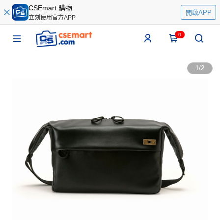
CSEmart 購物
開啟APP
立刻使用官方APP
0
1
/
2