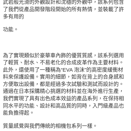
武岩般光滑的外觀設計和沈穩的外觀中，該系列包含
４．使用「AFTEE先享後付」時，將依據個別帳號之用戶狀況，依本公司即
了我們從產品開發階段開始的所有熱情，並裝載了許
時審查核予不同之上限額度；若仍有額度不足之情形，本公司將視審查結果
請求用戶進行身份認證。
多有用的
５．嚴禁一人註冊多個帳號或使用他人資訊註冊。若發現惡意使用之情形，
恩沛科技股份有限公司將有權停止該用戶之使用額度並採取法律行動。
功能。
為了實現類似於豪華車內飾的優質質感，該系列選用
了輕質、耐水、不易老化的合成皮革作為主要材料。
此外，還使用了一種稱為“EVA 泡沫”的高密度緩衝材
料來保護設備。實用的細節，如背在背上的合身感和
方便取出設備，都是經過多次試驗和測試而設計的。
通過在日本採購精心挑選的材料並在海外進行生產，
我們實現了具有出色成本效益的產品系列，在保持相
同水平的功能、設計和高品質的同時，入門級產品也
能負擔得起。
質量感覺與我們傳統的相機包系列一樣。