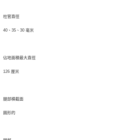
柱管直徑
40、35、30 毫米
佔地面積最大直徑
126 厘米
腿部橫截面
圓形的