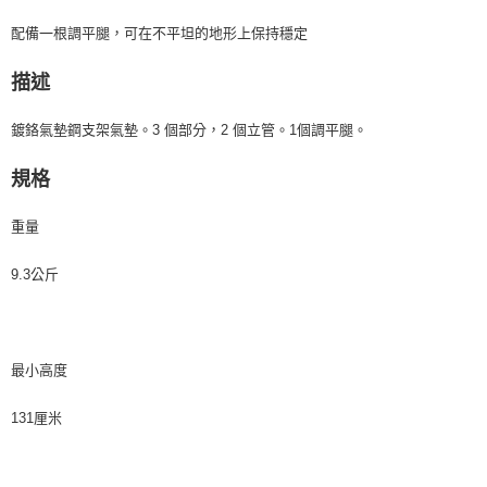
宅配
每筆NT$75，滿NT$399(含以上)免運費
【「AFTEE先享後付」結帳流程】
配備一根調平腿，可在不平坦的地形上保持穩定
１．於結帳方式選擇「AFTEE先享後付」後，將跳轉至「AFTEE先享後付」
付款後門市自取
結帳頁面，進行簡訊認證並確認金額後，即可完成結帳。
描述
２．訂單成立數日內，您將收到繳費通知簡訊。
免運費
３．收到繳費通知簡訊後14天內，點擊此簡訊中的連結，可透過四大超商／
鍍鉻氣墊鋼支架氣墊。3 個部分，2 個立管。1個調平腿。
ATM／網路銀行／等多元方式進行付款，方視為交易完成。
※ 請注意：結帳手續完成當下不需立刻繳費，但若您需要取消訂單，請聯絡
購買商品的店家。未經商家同意取消之訂單仍視為有效，需透過AFTEE先享
規格
後付繳納相關費用。
※ 交易是否成功請以「AFTEE先享後付 」之結帳頁面顯示為準，若有關於
重量
是否繳費成功／繳費後需取消欲退款等相關疑問，請聯繫「AFTEE先享後付
客戶支援中心」
https://netprotections.freshdesk.com/support/home
9.3公斤
【注意事項】
１．透過由恩沛科技股份有限公司提供之「AFTEE先享後付」服務完成之交
易，需依本服務之必要範圍內提供個人資料，並將交易相關給付款項請求債
權轉讓予恩沛科技股份有限公司。
２．關於個人資料處理事宜，請瀏覽以下網址：
最小高度
https://aftee.tw/terms/#terms3
３．未成年的使用者請事先徵得法定代理人或監護人之同意方可使用
131厘米
「AFTEE先享後付」，若未經同意申辦者引起之損失，本公司不負相關責
任。
４．使用「AFTEE先享後付」時，將依據個別帳號之用戶狀況，依本公司即
時審查核予不同之上限額度；若仍有額度不足之情形，本公司將視審查結果