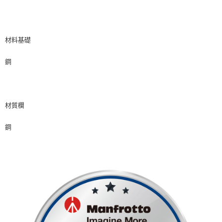
材料基礎
鋼
材質欄
鋼