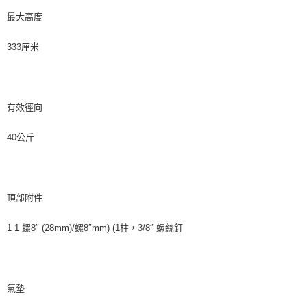
請求用戶進行身份認證。
最大高度
５．嚴禁一人註冊多個帳號或使用他人資訊註冊。若發現惡意使用之情形，
恩沛科技股份有限公司將有權停止該用戶之使用額度並採取法律行動。
333厘米
有效徑向
40公斤
頂部附件
1 1 螺8″ (28mm)/螺8″mm) (1柱，3/8″ 螺絲釘
氣墊