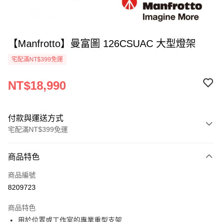
【Manfrotto】曼富圖 126CSUAC 大型燈架
宅配滿NT$399免運
NT$18,990
付款與運送方式
宅配滿NT$399免運
付款方式
商品特色
信用卡一次付款
商品編號
信用卡分期付款
8209723
3 期 0 利率 每期
NT$6,330
21家銀行
商品特色
6 期 0 利率 每期
NT$3,165
21家銀行
合作金庫商業銀行
第一商業銀行
用於位置或工作室的專業重型支架