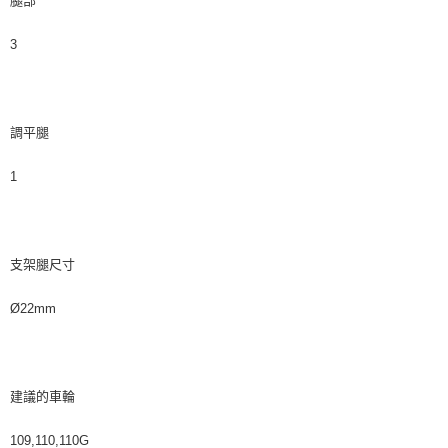
腿部
3
調平腿
1
支架腿尺寸
Ø22mm
建議的車輪
109,110,110G