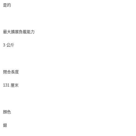
是的
最大擴展負載能力
3 公斤
閉合長度
131 厘米
顏色
銀