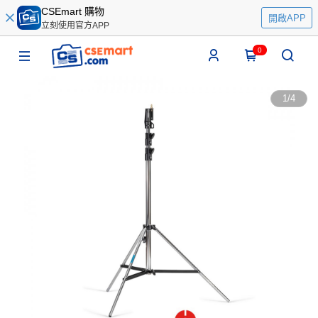
CSEmart 購物
開啟APP
立刻使用官方APP
0
1
/
4