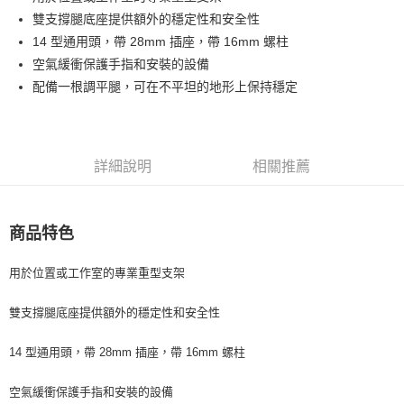
華南商業銀行
彰化商業銀行
12 期 0 利率 每期
NT$1,582
21家銀行
合作金庫商業銀行
第一商業銀行
雙支撐腿底座提供額外的穩定性和安全性
上海商業儲蓄銀行
台北富邦商業銀行
華南商業銀行
彰化商業銀行
合作金庫商業銀行
第一商業銀行
LINE Pay
國泰世華商業銀行
兆豐國際商業銀行
14 型通用頭，帶 28mm 插座，帶 16mm 螺柱
上海商業儲蓄銀行
台北富邦商業銀行
華南商業銀行
彰化商業銀行
臺灣中小企業銀行
台中商業銀行
空氣緩衝保護手指和安裝的設備
國泰世華商業銀行
兆豐國際商業銀行
Apple Pay
上海商業儲蓄銀行
台北富邦商業銀行
匯豐（台灣）商業銀行
華泰商業銀行
臺灣中小企業銀行
台中商業銀行
配備一根調平腿，可在不平坦的地形上保持穩定
國泰世華商業銀行
兆豐國際商業銀行
聯邦商業銀行
遠東國際商業銀行
匯豐（台灣）商業銀行
華泰商業銀行
街口支付
臺灣中小企業銀行
台中商業銀行
元大商業銀行
永豐商業銀行
聯邦商業銀行
遠東國際商業銀行
匯豐（台灣）商業銀行
華泰商業銀行
玉山商業銀行
星展（台灣）商業銀行
悠遊付
元大商業銀行
永豐商業銀行
聯邦商業銀行
遠東國際商業銀行
台新國際商業銀行
中國信託商業銀行
玉山商業銀行
星展（台灣）商業銀行
詳細說明
相關推薦
元大商業銀行
永豐商業銀行
台灣樂天信用卡公司
Google Pay
台新國際商業銀行
中國信託商業銀行
玉山商業銀行
星展（台灣）商業銀行
台灣樂天信用卡公司
台新國際商業銀行
中國信託商業銀行
全支付
台灣樂天信用卡公司
商品特色
全盈+PAY
用於位置或工作室的專業重型支架
AFTEE先享後付
相關說明
雙支撐腿底座提供額外的穩定性和安全性
【關於「AFTEE先享後付」】
ATM付款
AFTEE先享後付是「在收到商品之後才付款」的支付方式。 讓您購物簡單
便利好安心！
14 型通用頭，帶 28mm 插座，帶 16mm 螺柱
１．簡單：不需註冊會員、不需綁卡、不需儲值。
運送方式
２．便利：只要手機號碼，簡訊認證，即可結帳。
空氣緩衝保護手指和安裝的設備
３．安心：先確認商品／服務後，再付款。