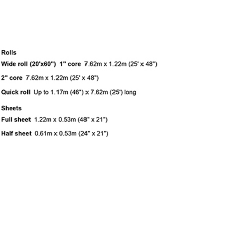
繳納相關費用。
否成功請以「AFTEE先享後付 」之結帳頁面顯示為準，若有關於
功／繳費後需取消欲退款等相關疑問，請聯繫「AFTEE先享後
援中心」
https://netprotections.freshdesk.com/support/home
項】
恩沛科技股份有限公司提供之「AFTEE先享後付」服務完成之
依本服務之必要範圍內提供個人資料，並將交易相關給付款項請
讓予恩沛科技股份有限公司。
個人資料處理事宜，請瀏覽以下網址：
ee.tw/terms/#terms3
年的使用者請事先徵得法定代理人或監護人之同意方可使用
E先享後付」，若未經同意申辦者引起之損失，本公司不負相關責
AFTEE先享後付」時，將依據個別帳號之用戶狀況，依本公司
核予不同之上限額度；若仍有額度不足之情形，本公司將視審查
用戶進行身份認證。
一人註冊多個帳號或使用他人資訊註冊。若發現惡意使用之情
科技股份有限公司將有權停止該用戶之使用額度並採取法律行