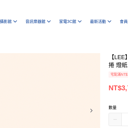
攝影館
音訊樂器館
家電3C館
最新活動
會員
【LEE】F
捲 燈紙
宅配滿NT$
NT$3,
數量