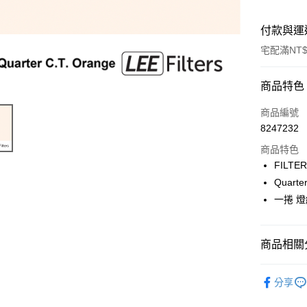
付款與運
宅配滿NT$
付款方式
商品特色
信用卡一
商品編號
8247232
信用卡分
商品特色
3 期 
FILTER
6 期 
合作金
Quarte
華南商
12 期
一捲 燈
合作金
上海商
華南商
合作金
LINE Pay
國泰世
上海商
華南商
臺灣中
國泰世
商品相關分
Apple Pay
上海商
匯豐（
臺灣中
國泰世
聯邦商
攝影器材
匯豐（
街口支付
臺灣中
元大商
分享
聯邦商
匯豐（
｜燈光設
玉山商
悠遊付
元大商
聯邦商