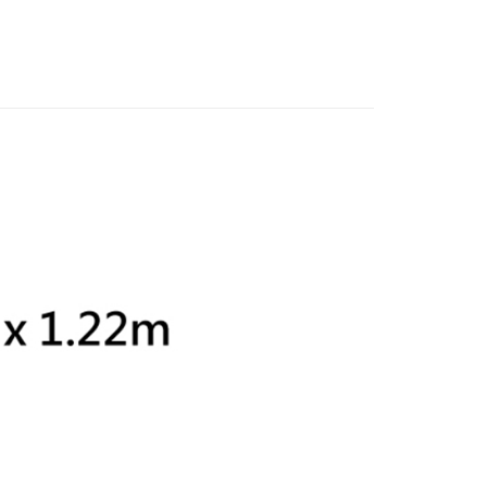
際商業銀行
中國信託商業銀行
業銀行
星展（台灣）商業銀行
業銀行
永豐商業銀行
天信用卡公司
y
際商業銀行
中國信託商業銀行
業銀行
星展（台灣）商業銀行
天信用卡公司
際商業銀行
中國信託商業銀行
天信用卡公司
享後付
FTEE先享後付」】
先享後付是「在收到商品之後才付款」的支付方式。 讓您購物簡單
心！
：不需註冊會員、不需綁卡、不需儲值。
：只要手機號碼，簡訊認證，即可結帳。
：先確認商品／服務後，再付款。
EE先享後付」結帳流程】
5，滿NT$399(含以上)免運費
方式選擇「AFTEE先享後付」後，將跳轉至「AFTEE先享後
頁面，進行簡訊認證並確認金額後，即可完成結帳。
市自取
成立數日內，您將收到繳費通知簡訊。
費通知簡訊後14天內，點擊此簡訊中的連結，可透過四大超商
網路銀行／等多元方式進行付款，方視為交易完成。
：結帳手續完成當下不需立刻繳費，但若您需要取消訂單，請聯
的店家。未經商家同意取消之訂單仍視為有效，需透過AFTEE