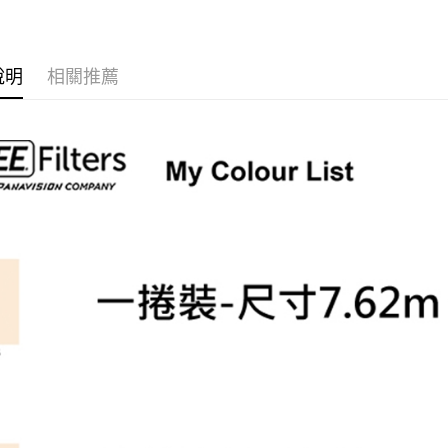
台新國
玉山商
元大商
台灣樂
Google Pa
台新國
玉山商
台灣樂
台新國
全支付
說明
相關推薦
台灣樂
全盈+PAY
AFTEE先
相關說明
【關於「A
ATM付款
AFTEE
便利好安
１．簡單
２．便利
運送方式
３．安心
宅配
【「AFT
每筆NT$7
１．於結帳
付」結帳
付款後門
２．訂單
３．收到繳
免運費
／ATM／
※ 請注意
絡購買商品