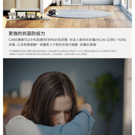
１．透過由恩沛科技股份有限公司提供之「AFTEE先享後付」服務完成之交
易，需依本服務之必要範圍內提供個人資料，並將交易相關給付款項請求債
權轉讓予恩沛科技股份有限公司。
２．關於個人資料處理事宜，請瀏覽以下網址：
https://aftee.tw/terms/#terms3
３．未成年的使用者請事先徵得法定代理人或監護人之同意方可使用
「AFTEE先享後付」，若未經同意申辦者引起之損失，本公司不負相關責
任。
４．使用「AFTEE先享後付」時，將依據個別帳號之用戶狀況，依本公司即
時審查核予不同之上限額度；若仍有額度不足之情形，本公司將視審查結果
請求用戶進行身份認證。
５．嚴禁一人註冊多個帳號或使用他人資訊註冊。若發現惡意使用之情形，
恩沛科技股份有限公司將有權停止該用戶之使用額度並採取法律行動。