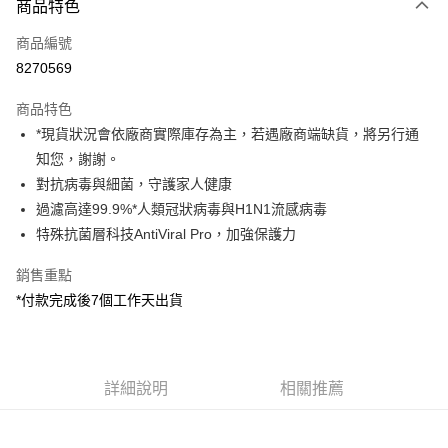
商品特色
信用卡一次付款
商品編號
信用卡分期付款
8270569
3 期 0 利率 每期
NT$1,166
21家銀行
商品特色
6 期 0 利率 每期
NT$583
21家銀行
合作金庫商業銀行
第一商業銀行
*現貨狀況會依廠商實際庫存為主，若遇廠商端缺貨，將另行通
華南商業銀行
彰化商業銀行
12 期 0 利率 每期
NT$291
21家銀行
合作金庫商業銀行
第一商業銀行
知您，謝謝。
上海商業儲蓄銀行
台北富邦商業銀行
華南商業銀行
彰化商業銀行
合作金庫商業銀行
第一商業銀行
超商取貨付款
國泰世華商業銀行
兆豐國際商業銀行
對抗病毒與細菌，守護家人健康
上海商業儲蓄銀行
台北富邦商業銀行
華南商業銀行
彰化商業銀行
臺灣中小企業銀行
台中商業銀行
過濾高達99.9%*人類冠狀病毒與H1N1流感病毒
國泰世華商業銀行
兆豐國際商業銀行
LINE Pay
上海商業儲蓄銀行
台北富邦商業銀行
匯豐（台灣）商業銀行
華泰商業銀行
臺灣中小企業銀行
台中商業銀行
特殊抗菌層科技AntiViral Pro，加強保護力
國泰世華商業銀行
兆豐國際商業銀行
聯邦商業銀行
遠東國際商業銀行
匯豐（台灣）商業銀行
華泰商業銀行
Apple Pay
臺灣中小企業銀行
台中商業銀行
元大商業銀行
永豐商業銀行
銷售重點
聯邦商業銀行
遠東國際商業銀行
匯豐（台灣）商業銀行
華泰商業銀行
玉山商業銀行
星展（台灣）商業銀行
街口支付
元大商業銀行
永豐商業銀行
*付款完成後7個工作天出貨
聯邦商業銀行
遠東國際商業銀行
台新國際商業銀行
中國信託商業銀行
玉山商業銀行
星展（台灣）商業銀行
元大商業銀行
永豐商業銀行
台灣樂天信用卡公司
悠遊付
台新國際商業銀行
中國信託商業銀行
玉山商業銀行
星展（台灣）商業銀行
台灣樂天信用卡公司
台新國際商業銀行
中國信託商業銀行
Google Pay
台灣樂天信用卡公司
詳細說明
相關推薦
全支付
全盈+PAY