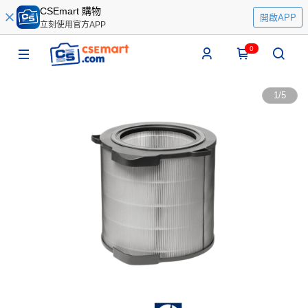
CSEmart 購物
開啟APP
立刻使用官方APP
0
1
/
5