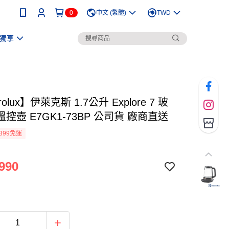
0
中文 (繁體)
TWD
獨享
trolux】伊萊克斯 1.7公升 Explore 7 玻
控壺 E7GK1-73BP 公司貨 廠商直送
399免運
990