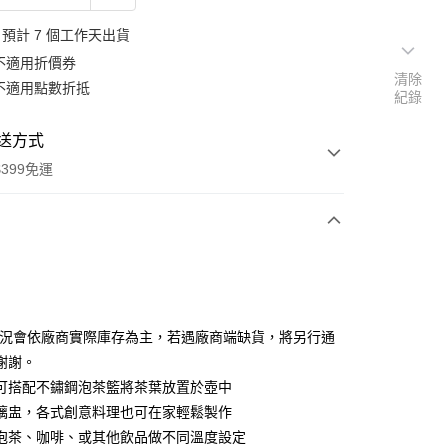
預計 7 個工作天出貨
不適用折價券
清除
不適用點數折抵
紀錄
送方式
399免運
次付款
期付款
0 利率 每期
NT$1,330
21家銀行
狀況會依廠商實際庫存為主，若遇廠商端缺貨，將另行通
0 利率 每期
NT$665
21家銀行
庫商業銀行
第一商業銀行
謝謝。
業銀行
彰化商業銀行
 0 利率 每期
NT$332
21家銀行
可搭配不鏽鋼泡茶籃將茶葉放置於壺中
庫商業銀行
第一商業銀行
業儲蓄銀行
台北富邦商業銀行
業銀行
彰化商業銀行
璃盅，各式創意料理也可在家輕鬆製作
庫商業銀行
第一商業銀行
付款
華商業銀行
兆豐國際商業銀行
業儲蓄銀行
台北富邦商業銀行
泡茶、咖啡、或其他飲品做不同溫度設定
業銀行
彰化商業銀行
小企業銀行
台中商業銀行