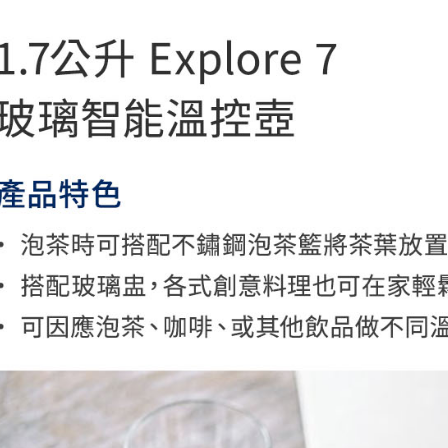
每筆NT$6
１．於結帳
付」結帳
萊爾富取
２．訂單
３．收到繳
每筆NT$6
／ATM／
※ 請注意
7-11取貨
絡購買商品
先享後付
每筆NT$6
※ 交易是
是否繳費成
宅配
付客戶支
每筆NT$7
【注意事
１．透過由
交易，需
求債權轉
２．關於
https://aft
３．未成
「AFTE
任。
４．使用「
即時審查
結果請求
５．嚴禁