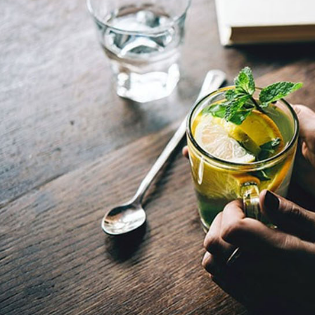
形，恩沛
動。