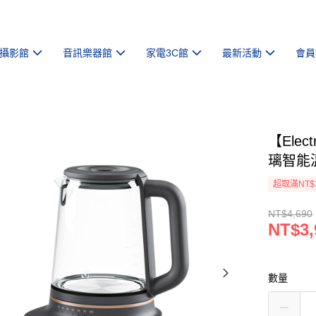
攝影館
音訊樂器館
家電3C館
最新活動
會員
【Elec
璃智能溫
超取滿NT$
NT$4,690
NT$3,
數量