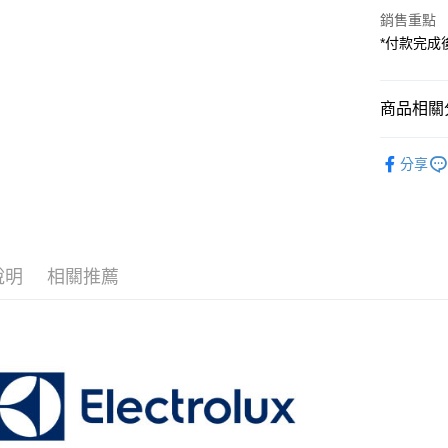
國泰世
LINE Pay
上海商
匯豐（
銷售重點
臺灣中
國泰世
聯邦商
*付款完成
匯豐（
Apple Pay
臺灣中
元大商
聯邦商
匯豐（
玉山商
街口支付
元大商
聯邦商
台新國
商品相關分
玉山商
元大商
台灣樂
悠遊付
台新國
玉山商
生活/家電
台灣樂
台新國
Google Pa
分享
台灣樂
｜生活/家
全支付
全盈+PAY
AFTEE先
說明
相關推薦
相關說明
【關於「A
ATM付款
AFTEE
便利好安
１．簡單
２．便利
運送方式
３．安心
全家取貨
【「AFT