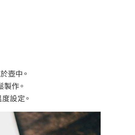
0，滿NT$399(含以上)免運費
方式選擇「AFTEE先享後付」後，將跳轉至「AFTEE先享後
頁面，進行簡訊認證並確認金額後，即可完成結帳。
貨付款
成立數日內，您將收到繳費通知簡訊。
費通知簡訊後14天內，點擊此簡訊中的連結，可透過四大超商
0，滿NT$399(含以上)免運費
網路銀行／等多元方式進行付款，方視為交易完成。
：結帳手續完成當下不需立刻繳費，但若您需要取消訂單，請聯
付款
的店家。未經商家同意取消之訂單仍視為有效，需透過AFTEE
繳納相關費用。
0，滿NT$399(含以上)免運費
否成功請以「AFTEE先享後付 」之結帳頁面顯示為準，若有關於
功／繳費後需取消欲退款等相關疑問，請聯繫「AFTEE先享後
援中心」
https://netprotections.freshdesk.com/support/home
5，滿NT$399(含以上)免運費
項】
恩沛科技股份有限公司提供之「AFTEE先享後付」服務完成之
依本服務之必要範圍內提供個人資料，並將交易相關給付款項請
讓予恩沛科技股份有限公司。
個人資料處理事宜，請瀏覽以下網址：
ee.tw/terms/#terms3
年的使用者請事先徵得法定代理人或監護人之同意方可使用
E先享後付」，若未經同意申辦者引起之損失，本公司不負相關責
AFTEE先享後付」時，將依據個別帳號之用戶狀況，依本公司
核予不同之上限額度；若仍有額度不足之情形，本公司將視審查
用戶進行身份認證。
一人註冊多個帳號或使用他人資訊註冊。若發現惡意使用之情