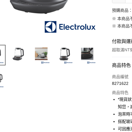
預購商品：
※ 本商品
※ 本商品
付款與運
超取滿NT$
付款方式
商品特色
信用卡一
商品編號
8271622
信用卡分
商品特色
3 期 
*現貨
6 期 
合作金
知您，
華南商
12 期
泡茶時
合作金
上海商
華南商
搭配玻
合作金
超商取貨
國泰世
上海商
可因應
華南商
臺灣中