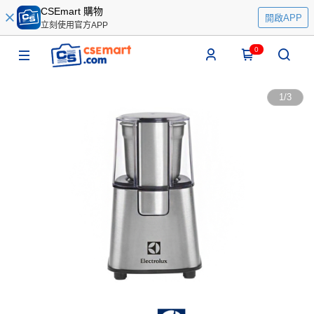
CSEmart 購物
開啟APP
立刻使用官方APP
0
1
/
3