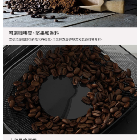
易，需依本服務之必要範圍內提供個人資料，並將交易相關給付款項請求債
權轉讓予恩沛科技股份有限公司。
２．關於個人資料處理事宜，請瀏覽以下網址：
https://aftee.tw/terms/#terms3
３．未成年的使用者請事先徵得法定代理人或監護人之同意方可使用
「AFTEE先享後付」，若未經同意申辦者引起之損失，本公司不負相關責
任。
４．使用「AFTEE先享後付」時，將依據個別帳號之用戶狀況，依本公司即
時審查核予不同之上限額度；若仍有額度不足之情形，本公司將視審查結果
請求用戶進行身份認證。
５．嚴禁一人註冊多個帳號或使用他人資訊註冊。若發現惡意使用之情形，
恩沛科技股份有限公司將有權停止該用戶之使用額度並採取法律行動。