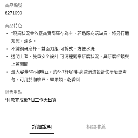
商品編號
信用卡分期付款
8271690
3 期 0 利率 每期
NT$430
21家銀行
商品特色
6 期 0 利率 每期
NT$215
21家銀行
合作金庫商業銀行
第一商業銀行
*現貨狀況會依廠商實際庫存為主，若遇廠商端缺貨，將另行通
華南商業銀行
彰化商業銀行
12 期 0 利率 每期
NT$107
21家銀行
合作金庫商業銀行
第一商業銀行
知您，謝謝。
上海商業儲蓄銀行
台北富邦商業銀行
華南商業銀行
彰化商業銀行
合作金庫商業銀行
第一商業銀行
超商取貨付款
國泰世華商業銀行
兆豐國際商業銀行
不鏽鋼研磨杯、雙面刀組-可拆式、方便水洗
上海商業儲蓄銀行
台北富邦商業銀行
華南商業銀行
彰化商業銀行
臺灣中小企業銀行
台中商業銀行
透明上蓋、雙重安全設計-可清楚觀察研磨狀況、具研磨杯鎖與
國泰世華商業銀行
兆豐國際商業銀行
LINE Pay
上海商業儲蓄銀行
台北富邦商業銀行
匯豐（台灣）商業銀行
華泰商業銀行
臺灣中小企業銀行
台中商業銀行
上蓋開關
國泰世華商業銀行
兆豐國際商業銀行
聯邦商業銀行
遠東國際商業銀行
匯豐（台灣）商業銀行
華泰商業銀行
Apple Pay
最大容量60g咖啡豆，約6~7杯咖啡-高速渦流設計使研磨更均
臺灣中小企業銀行
台中商業銀行
元大商業銀行
永豐商業銀行
聯邦商業銀行
遠東國際商業銀行
匯豐（台灣）商業銀行
華泰商業銀行
勻，可用於咖啡豆、堅果類、乾香料
玉山商業銀行
星展（台灣）商業銀行
街口支付
元大商業銀行
永豐商業銀行
聯邦商業銀行
遠東國際商業銀行
台新國際商業銀行
中國信託商業銀行
玉山商業銀行
星展（台灣）商業銀行
銷售重點
元大商業銀行
永豐商業銀行
台灣樂天信用卡公司
悠遊付
台新國際商業銀行
中國信託商業銀行
玉山商業銀行
星展（台灣）商業銀行
*付款完成後7個工作天出貨
台灣樂天信用卡公司
台新國際商業銀行
中國信託商業銀行
Google Pay
台灣樂天信用卡公司
全支付
詳細說明
相關推薦
全盈+PAY