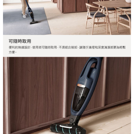
易，需依本服務之必要範圍內提供個人資料，並將交易相關給付款項請求債
權轉讓予恩沛科技股份有限公司。
２．關於個人資料處理事宜，請瀏覽以下網址：
https://aftee.tw/terms/#terms3
３．未成年的使用者請事先徵得法定代理人或監護人之同意方可使用
「AFTEE先享後付」，若未經同意申辦者引起之損失，本公司不負相關責
任。
４．使用「AFTEE先享後付」時，將依據個別帳號之用戶狀況，依本公司即
時審查核予不同之上限額度；若仍有額度不足之情形，本公司將視審查結果
請求用戶進行身份認證。
５．嚴禁一人註冊多個帳號或使用他人資訊註冊。若發現惡意使用之情形，
恩沛科技股份有限公司將有權停止該用戶之使用額度並採取法律行動。