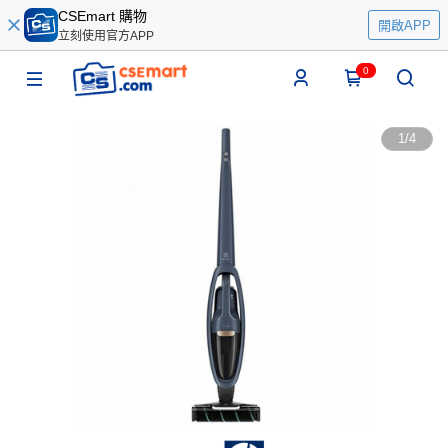
CSEmart 購物
開啟APP
立刻使用官方APP
0
1
/
4