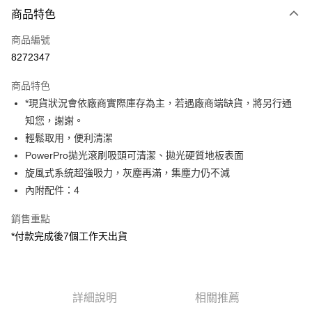
商品特色
信用卡一次付款
商品編號
信用卡分期付款
8272347
3 期 0 利率 每期
NT$2,330
21家銀行
商品特色
6 期 0 利率 每期
NT$1,165
21家銀行
合作金庫商業銀行
第一商業銀行
*現貨狀況會依廠商實際庫存為主，若遇廠商端缺貨，將另行通
華南商業銀行
彰化商業銀行
12 期 0 利率 每期
NT$582
21家銀行
合作金庫商業銀行
第一商業銀行
知您，謝謝。
上海商業儲蓄銀行
台北富邦商業銀行
華南商業銀行
彰化商業銀行
合作金庫商業銀行
第一商業銀行
LINE Pay
國泰世華商業銀行
兆豐國際商業銀行
輕鬆取用，便利清潔
上海商業儲蓄銀行
台北富邦商業銀行
華南商業銀行
彰化商業銀行
臺灣中小企業銀行
台中商業銀行
PowerPro拋光滾刷吸頭可清潔、拋光硬質地板表面
國泰世華商業銀行
兆豐國際商業銀行
Apple Pay
上海商業儲蓄銀行
台北富邦商業銀行
匯豐（台灣）商業銀行
華泰商業銀行
臺灣中小企業銀行
台中商業銀行
旋風式系統超強吸力，灰塵再滿，集塵力仍不減
國泰世華商業銀行
兆豐國際商業銀行
聯邦商業銀行
遠東國際商業銀行
匯豐（台灣）商業銀行
華泰商業銀行
街口支付
內附配件：4
臺灣中小企業銀行
台中商業銀行
元大商業銀行
永豐商業銀行
聯邦商業銀行
遠東國際商業銀行
匯豐（台灣）商業銀行
華泰商業銀行
玉山商業銀行
星展（台灣）商業銀行
悠遊付
元大商業銀行
永豐商業銀行
銷售重點
聯邦商業銀行
遠東國際商業銀行
台新國際商業銀行
中國信託商業銀行
玉山商業銀行
星展（台灣）商業銀行
*付款完成後7個工作天出貨
元大商業銀行
永豐商業銀行
台灣樂天信用卡公司
Google Pay
台新國際商業銀行
中國信託商業銀行
玉山商業銀行
星展（台灣）商業銀行
台灣樂天信用卡公司
台新國際商業銀行
中國信託商業銀行
全支付
台灣樂天信用卡公司
全盈+PAY
詳細說明
相關推薦