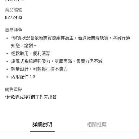
信用卡一次付款
商品編號
信用卡分期付款
8272433
3 期 0 利率 每期
NT$2,996
21家銀行
商品特色
6 期 0 利率 每期
NT$1,498
21家銀行
合作金庫商業銀行
第一商業銀行
*現貨狀況會依廠商實際庫存為主，若遇廠商端缺貨，將另行通
華南商業銀行
彰化商業銀行
12 期 0 利率 每期
NT$749
21家銀行
合作金庫商業銀行
第一商業銀行
知您，謝謝。
上海商業儲蓄銀行
台北富邦商業銀行
華南商業銀行
彰化商業銀行
合作金庫商業銀行
第一商業銀行
LINE Pay
國泰世華商業銀行
兆豐國際商業銀行
輕鬆取用，便利清潔
上海商業儲蓄銀行
台北富邦商業銀行
華南商業銀行
彰化商業銀行
臺灣中小企業銀行
台中商業銀行
旋風式系統超強吸力，灰塵再滿，集塵力仍不減
國泰世華商業銀行
兆豐國際商業銀行
Apple Pay
上海商業儲蓄銀行
台北富邦商業銀行
匯豐（台灣）商業銀行
華泰商業銀行
臺灣中小企業銀行
台中商業銀行
輕量設計，可輕鬆打掃不費力
國泰世華商業銀行
兆豐國際商業銀行
聯邦商業銀行
遠東國際商業銀行
匯豐（台灣）商業銀行
華泰商業銀行
街口支付
內附配件：3
臺灣中小企業銀行
台中商業銀行
元大商業銀行
永豐商業銀行
聯邦商業銀行
遠東國際商業銀行
匯豐（台灣）商業銀行
華泰商業銀行
玉山商業銀行
星展（台灣）商業銀行
悠遊付
元大商業銀行
永豐商業銀行
銷售重點
聯邦商業銀行
遠東國際商業銀行
台新國際商業銀行
中國信託商業銀行
玉山商業銀行
星展（台灣）商業銀行
*付款完成後7個工作天出貨
元大商業銀行
永豐商業銀行
台灣樂天信用卡公司
Google Pay
台新國際商業銀行
中國信託商業銀行
玉山商業銀行
星展（台灣）商業銀行
台灣樂天信用卡公司
台新國際商業銀行
中國信託商業銀行
全支付
台灣樂天信用卡公司
全盈+PAY
詳細說明
相關推薦
AFTEE先享後付