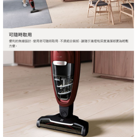
２．關於個人資料處理事宜，請瀏覽以下網址：
https://aftee.tw/terms/#terms3
３．未成年的使用者請事先徵得法定代理人或監護人之同意方可使用
「AFTEE先享後付」，若未經同意申辦者引起之損失，本公司不負相關責
任。
４．使用「AFTEE先享後付」時，將依據個別帳號之用戶狀況，依本公司即
時審查核予不同之上限額度；若仍有額度不足之情形，本公司將視審查結果
請求用戶進行身份認證。
５．嚴禁一人註冊多個帳號或使用他人資訊註冊。若發現惡意使用之情形，
恩沛科技股份有限公司將有權停止該用戶之使用額度並採取法律行動。