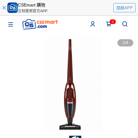
CSEmart 購物
開啟APP
立刻使用官方APP
0
1
/
4