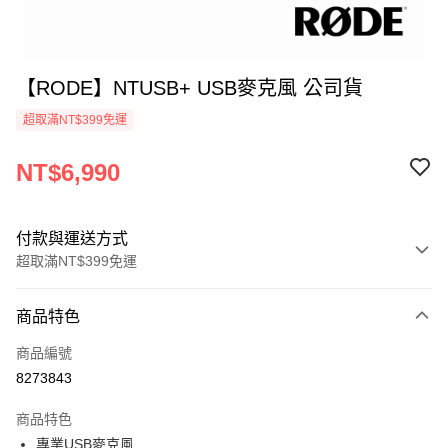
【RODE】NTUSB+ USB麥克風 公司貨
超取滿NT$399免運
NT$6,990
付款與運送方式
超取滿NT$399免運
付款方式
商品特色
信用卡一次付款
商品編號
信用卡分期付款
8273843
3 期 0 利率 每期
NT$2,330
21家銀行
商品特色
6 期 0 利率 每期
NT$1,165
21家銀行
合作金庫商業銀行
第一商業銀行
專業USB麥克風