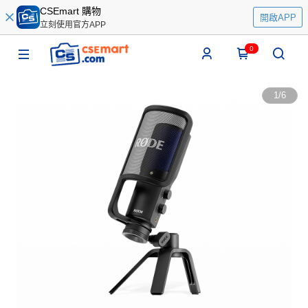
CSEmart 購物
開啟APP
立刻使用官方APP
0
1
/
6