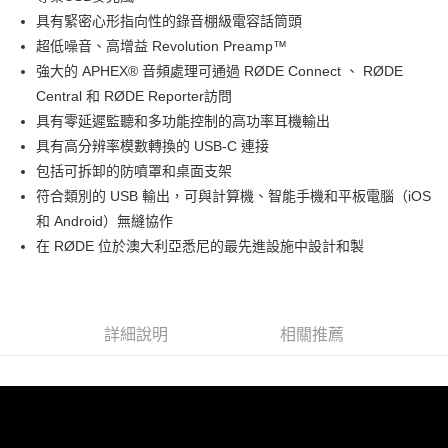
華南商業銀行
彰化商業銀行
12 期 0 利率 每期
NT$582
21家銀行
合作金庫商業銀行
第一商業銀行
具有緊密心形指向性的錄音棚級電容話筒頭
上海商業儲蓄銀行
台北富邦商業銀行
華南商業銀行
彰化商業銀行
合作金庫商業銀行
第一商業銀行
超商取貨付款
國泰世華商業銀行
兆豐國際商業銀行
超低噪音、高增益 Revolution Preamp™
上海商業儲蓄銀行
台北富邦商業銀行
華南商業銀行
彰化商業銀行
臺灣中小企業銀行
台中商業銀行
強大的 APHEX® 音頻處理可通過 RØDE Con​​nect 、 RØDE
國泰世華商業銀行
兆豐國際商業銀行
LINE Pay
上海商業儲蓄銀行
台北富邦商業銀行
匯豐（台灣）商業銀行
華泰商業銀行
臺灣中小企業銀行
台中商業銀行
Central 和 RØDE Reporter訪問
國泰世華商業銀行
兆豐國際商業銀行
聯邦商業銀行
遠東國際商業銀行
匯豐（台灣）商業銀行
華泰商業銀行
Apple Pay
具有零延遲監聽和多功能控制的高功率耳機輸出
臺灣中小企業銀行
台中商業銀行
元大商業銀行
永豐商業銀行
聯邦商業銀行
遠東國際商業銀行
匯豐（台灣）商業銀行
華泰商業銀行
具有高分辨率模數轉換的 USB-C 連接
玉山商業銀行
星展（台灣）商業銀行
街口支付
元大商業銀行
永豐商業銀行
聯邦商業銀行
遠東國際商業銀行
包括可拆卸的防噴罩和桌面支架
台新國際商業銀行
中國信託商業銀行
玉山商業銀行
星展（台灣）商業銀行
元大商業銀行
永豐商業銀行
台灣樂天信用卡公司
悠遊付
符合類別的 USB 輸出，可與計算機、智能手機和平板電腦（iOS
台新國際商業銀行
中國信託商業銀行
玉山商業銀行
星展（台灣）商業銀行
和 Android）無縫協作
台灣樂天信用卡公司
台新國際商業銀行
中國信託商業銀行
Google Pay
在 RØDE 位於澳大利亞悉尼的最先進設施中設計和製
台灣樂天信用卡公司
全支付
全盈+PAY
詳細說明
相關推薦
AFTEE先享後付
相關說明
【關於「AFTEE先享後付」】
ATM付款
AFTEE先享後付是「在收到商品之後才付款」的支付方式。 讓您購物簡單
便利好安心！
１．簡單：不需註冊會員、不需綁卡、不需儲值。