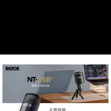
運送方式
２．便利：只要手機號碼，簡訊認證，即可結帳。
３．安心：先確認商品／服務後，再付款。
全家取貨付款
每筆NT$60，滿NT$399(含以上)免運費
【「AFTEE先享後付」結帳流程】
１．於結帳方式選擇「AFTEE先享後付」後，將跳轉至「AFTEE先享後付」
萊爾富取貨付款
結帳頁面，進行簡訊認證並確認金額後，即可完成結帳。
２．訂單成立數日內，您將收到繳費通知簡訊。
每筆NT$60，滿NT$399(含以上)免運費
３．收到繳費通知簡訊後14天內，點擊此簡訊中的連結，可透過四大超商／
ATM／網路銀行／等多元方式進行付款，方視為交易完成。
7-11取貨付款
※ 請注意：結帳手續完成當下不需立刻繳費，但若您需要取消訂單，請聯絡
每筆NT$60，滿NT$399(含以上)免運費
購買商品的店家。未經商家同意取消之訂單仍視為有效，需透過AFTEE先享
後付繳納相關費用。
宅配
※ 交易是否成功請以「AFTEE先享後付 」之結帳頁面顯示為準，若有關於
是否繳費成功／繳費後需取消欲退款等相關疑問，請聯繫「AFTEE先享後付
每筆NT$75，滿NT$399(含以上)免運費
客戶支援中心」
https://netprotections.freshdesk.com/support/home
付款後門市自取
【注意事項】
１．透過由恩沛科技股份有限公司提供之「AFTEE先享後付」服務完成之交
免運費
易，需依本服務之必要範圍內提供個人資料，並將交易相關給付款項請求債
權轉讓予恩沛科技股份有限公司。
２．關於個人資料處理事宜，請瀏覽以下網址：
https://aftee.tw/terms/#terms3
３．未成年的使用者請事先徵得法定代理人或監護人之同意方可使用
「AFTEE先享後付」，若未經同意申辦者引起之損失，本公司不負相關責
任。