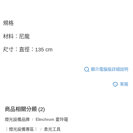
運送方式
２．便利：只要手機號碼，簡訊認證，即可結帳。
３．安心：先確認商品／服務後，再付款。
宅配
每筆NT$75，滿NT$399(含以上)免運費
【「AFTEE先享後付」結帳流程】
規格
１．於結帳方式選擇「AFTEE先享後付」後，將跳轉至「AFTEE先享後付」
付款後門市自取
結帳頁面，進行簡訊認證並確認金額後，即可完成結帳。
材料：尼龍
２．訂單成立數日內，您將收到繳費通知簡訊。
免運費
３．收到繳費通知簡訊後14天內，點擊此簡訊中的連結，可透過四大超商／
ATM／網路銀行／等多元方式進行付款，方視為交易完成。
尺寸：直徑：135 cm
※ 請注意：結帳手續完成當下不需立刻繳費，但若您需要取消訂單，請聯絡
購買商品的店家。未經商家同意取消之訂單仍視為有效，需透過AFTEE先享
後付繳納相關費用。
※ 交易是否成功請以「AFTEE先享後付 」之結帳頁面顯示為準，若有關於
顯示電腦版詳細說明
是否繳費成功／繳費後需取消欲退款等相關疑問，請聯繫「AFTEE先享後付
客戶支援中心」
https://netprotections.freshdesk.com/support/home
客服
【注意事項】
１．透過由恩沛科技股份有限公司提供之「AFTEE先享後付」服務完成之交
易，需依本服務之必要範圍內提供個人資料，並將交易相關給付款項請求債
權轉讓予恩沛科技股份有限公司。
商品相關分類 (2)
２．關於個人資料處理事宜，請瀏覽以下網址：
https://aftee.tw/terms/#terms3
燈光設備品牌
Elinchrom 愛玲瓏
３．未成年的使用者請事先徵得法定代理人或監護人之同意方可使用
「AFTEE先享後付」，若未經同意申辦者引起之損失，本公司不負相關責
｜燈光設備專區｜
柔光工具
任。