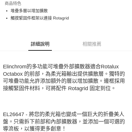
商品特色
6 期 0 利率 每期
NT$500
21家銀行
合作金庫商業銀行
第一商業銀行
堆疊多層以增加擴散
華南商業銀行
彰化商業銀行
12 期 0 利率 每期
NT$250
21家銀行
合作金庫商業銀行
第一商業銀行
觸摸緊固件框架以連接 Rotagrid
上海商業儲蓄銀行
台北富邦商業銀行
華南商業銀行
彰化商業銀行
合作金庫商業銀行
第一商業銀行
LINE Pay
國泰世華商業銀行
兆豐國際商業銀行
上海商業儲蓄銀行
台北富邦商業銀行
華南商業銀行
彰化商業銀行
臺灣中小企業銀行
台中商業銀行
國泰世華商業銀行
兆豐國際商業銀行
Apple Pay
上海商業儲蓄銀行
台北富邦商業銀行
匯豐（台灣）商業銀行
華泰商業銀行
臺灣中小企業銀行
台中商業銀行
國泰世華商業銀行
兆豐國際商業銀行
聯邦商業銀行
遠東國際商業銀行
詳細說明
相關推薦
匯豐（台灣）商業銀行
華泰商業銀行
街口支付
臺灣中小企業銀行
台中商業銀行
元大商業銀行
永豐商業銀行
聯邦商業銀行
遠東國際商業銀行
匯豐（台灣）商業銀行
華泰商業銀行
玉山商業銀行
星展（台灣）商業銀行
悠遊付
元大商業銀行
永豐商業銀行
聯邦商業銀行
遠東國際商業銀行
台新國際商業銀行
中國信託商業銀行
玉山商業銀行
星展（台灣）商業銀行
Elinchrom的多功能可堆疊外部擴散器適合Rotalux
元大商業銀行
永豐商業銀行
台灣樂天信用卡公司
Google Pay
台新國際商業銀行
中國信託商業銀行
玉山商業銀行
星展（台灣）商業銀行
Octabox 的前部，為柔光箱輸出提供擴散層。獨特的
台灣樂天信用卡公司
台新國際商業銀行
中國信託商業銀行
全支付
可堆疊功能允許添加額外的層以增加擴散。邊框採用
台灣樂天信用卡公司
接觸緊固件材料，可將配件 Rotagrid 固定到位。
全盈+PAY
AFTEE先享後付
相關說明
EL26647 - 將您的柔光箱也變成一個巨大的折疊美人
【關於「AFTEE先享後付」】
ATM付款
AFTEE先享後付是「在收到商品之後才付款」的支付方式。 讓您購物簡單
盤。只需拆下前部和內部擴散器，並添加一個可選的
便利好安心！
導流板，以獲得更多創意！
１．簡單：不需註冊會員、不需綁卡、不需儲值。