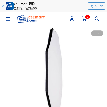
CSEmart 購物
開啟APP
立刻使用官方APP
0
1
/
2