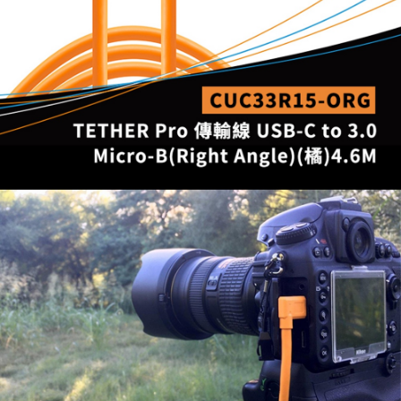
便利好安心！
１．簡單：不需註冊會員、不需綁卡、不需儲值。
運送方式
２．便利：只要手機號碼，簡訊認證，即可結帳。
３．安心：先確認商品／服務後，再付款。
全家取貨付款
每筆NT$60，滿NT$399(含以上)免運費
【「AFTEE先享後付」結帳流程】
１．於結帳方式選擇「AFTEE先享後付」後，將跳轉至「AFTEE先享後付」
萊爾富取貨付款
結帳頁面，進行簡訊認證並確認金額後，即可完成結帳。
２．訂單成立數日內，您將收到繳費通知簡訊。
每筆NT$60，滿NT$399(含以上)免運費
３．收到繳費通知簡訊後14天內，點擊此簡訊中的連結，可透過四大超商／
ATM／網路銀行／等多元方式進行付款，方視為交易完成。
7-11取貨付款
※ 請注意：結帳手續完成當下不需立刻繳費，但若您需要取消訂單，請聯絡
每筆NT$60，滿NT$399(含以上)免運費
購買商品的店家。未經商家同意取消之訂單仍視為有效，需透過AFTEE先享
後付繳納相關費用。
宅配
※ 交易是否成功請以「AFTEE先享後付 」之結帳頁面顯示為準，若有關於
是否繳費成功／繳費後需取消欲退款等相關疑問，請聯繫「AFTEE先享後付
每筆NT$75，滿NT$399(含以上)免運費
客戶支援中心」
https://netprotections.freshdesk.com/support/home
付款後門市自取
【注意事項】
１．透過由恩沛科技股份有限公司提供之「AFTEE先享後付」服務完成之交
免運費
易，需依本服務之必要範圍內提供個人資料，並將交易相關給付款項請求債
權轉讓予恩沛科技股份有限公司。
２．關於個人資料處理事宜，請瀏覽以下網址：
https://aftee.tw/terms/#terms3
３．未成年的使用者請事先徵得法定代理人或監護人之同意方可使用