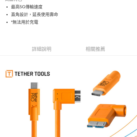
6 期 0 利率 每期
NT$416
21家銀行
合作金庫商業銀行
第一商業銀行
最高5G傳輸速度
華南商業銀行
彰化商業銀行
12 期 0 利率 每期
NT$208
21家銀行
合作金庫商業銀行
第一商業銀行
直角設計，延長使用壽命
上海商業儲蓄銀行
台北富邦商業銀行
華南商業銀行
彰化商業銀行
合作金庫商業銀行
第一商業銀行
超商取貨付款
國泰世華商業銀行
兆豐國際商業銀行
*無法用於充電
上海商業儲蓄銀行
台北富邦商業銀行
華南商業銀行
彰化商業銀行
臺灣中小企業銀行
台中商業銀行
國泰世華商業銀行
兆豐國際商業銀行
LINE Pay
上海商業儲蓄銀行
台北富邦商業銀行
匯豐（台灣）商業銀行
華泰商業銀行
臺灣中小企業銀行
台中商業銀行
國泰世華商業銀行
兆豐國際商業銀行
聯邦商業銀行
遠東國際商業銀行
匯豐（台灣）商業銀行
華泰商業銀行
Apple Pay
臺灣中小企業銀行
台中商業銀行
元大商業銀行
永豐商業銀行
詳細說明
相關推薦
聯邦商業銀行
遠東國際商業銀行
匯豐（台灣）商業銀行
華泰商業銀行
玉山商業銀行
星展（台灣）商業銀行
街口支付
元大商業銀行
永豐商業銀行
聯邦商業銀行
遠東國際商業銀行
台新國際商業銀行
中國信託商業銀行
玉山商業銀行
星展（台灣）商業銀行
元大商業銀行
永豐商業銀行
台灣樂天信用卡公司
悠遊付
台新國際商業銀行
中國信託商業銀行
玉山商業銀行
星展（台灣）商業銀行
台灣樂天信用卡公司
台新國際商業銀行
中國信託商業銀行
Google Pay
台灣樂天信用卡公司
全支付
全盈+PAY
AFTEE先享後付
相關說明
【關於「AFTEE先享後付」】
ATM付款
AFTEE先享後付是「在收到商品之後才付款」的支付方式。 讓您購物簡單