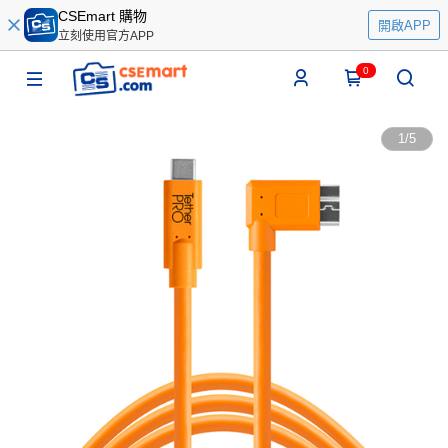
CSEmart 購物
開啟APP
立刻使用官方APP
0
1
/
5