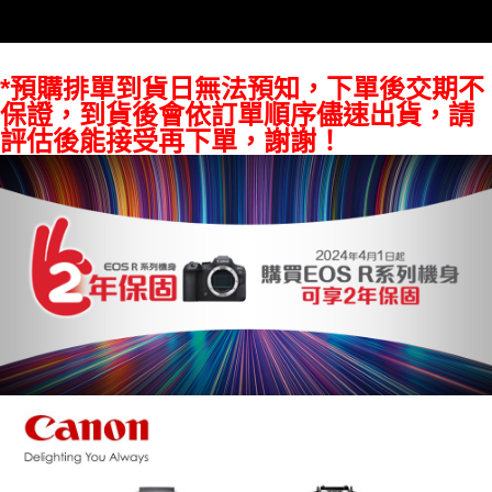
權轉讓予恩沛科技股份有限公司。
２．關於個人資料處理事宜，請瀏覽以下網址：
https://aftee.tw/terms/#terms3
３．未成年的使用者請事先徵得法定代理人或監護人之同意方可使用
*預購排單到貨日無法預知，下單後交期不
「AFTEE先享後付」，若未經同意申辦者引起之損失，本公司不負相關責
任。
保證，到貨後會依訂單順序儘速出貨，請
４．使用「AFTEE先享後付」時，將依據個別帳號之用戶狀況，依本公司即
評估後能接受再下單，謝謝！
時審查核予不同之上限額度；若仍有額度不足之情形，本公司將視審查結果
請求用戶進行身份認證。
５．嚴禁一人註冊多個帳號或使用他人資訊註冊。若發現惡意使用之情形，
恩沛科技股份有限公司將有權停止該用戶之使用額度並採取法律行動。