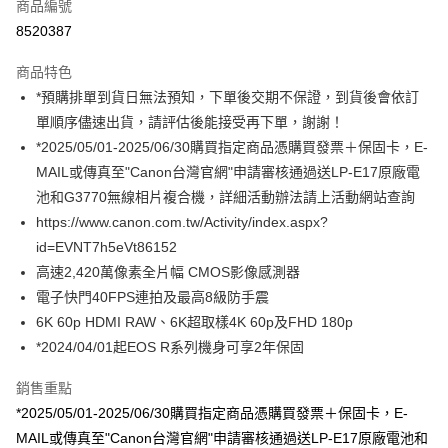
商品編號
信用卡分期付款
8520387
3 期 0 利率 每期
NT$19,633
21家銀行
商品特色
6 期 0 利率 每期
NT$9,816
21家銀行
合作金庫商業銀行
第一商業銀行
*預購排單到貨日無法預知，下單後交期不保證，到貨後會依訂
華南商業銀行
彰化商業銀行
12 期 0 利率 每期
NT$4,908
21家銀行
合作金庫商業銀行
第一商業銀行
單順序儘速出貨，請評估後能接受再下單，謝謝！
上海商業儲蓄銀行
台北富邦商業銀行
華南商業銀行
彰化商業銀行
合作金庫商業銀行
第一商業銀行
超商取貨付款
國泰世華商業銀行
兆豐國際商業銀行
*2025/05/01-2025/06/30購買指定商品憑購買發票＋保固卡，E-
上海商業儲蓄銀行
台北富邦商業銀行
華南商業銀行
彰化商業銀行
臺灣中小企業銀行
台中商業銀行
MAIL或傳真至"Canon台灣官網"申請審核通過送LP-E17原廠電
國泰世華商業銀行
兆豐國際商業銀行
LINE Pay
上海商業儲蓄銀行
台北富邦商業銀行
匯豐（台灣）商業銀行
華泰商業銀行
臺灣中小企業銀行
台中商業銀行
池和G3770無線相片複合機，詳細活動辦法請上活動網站查詢
國泰世華商業銀行
兆豐國際商業銀行
聯邦商業銀行
遠東國際商業銀行
匯豐（台灣）商業銀行
華泰商業銀行
Apple Pay
https://www.canon.com.tw/Activity/index.aspx?
臺灣中小企業銀行
台中商業銀行
元大商業銀行
永豐商業銀行
聯邦商業銀行
遠東國際商業銀行
匯豐（台灣）商業銀行
華泰商業銀行
id=EVNT7h5eVt86152
玉山商業銀行
星展（台灣）商業銀行
街口支付
元大商業銀行
永豐商業銀行
聯邦商業銀行
遠東國際商業銀行
高速2,420萬像素全片幅 CMOS影像感測器
台新國際商業銀行
中國信託商業銀行
玉山商業銀行
星展（台灣）商業銀行
元大商業銀行
永豐商業銀行
台灣樂天信用卡公司
悠遊付
電子快門40FPS連拍及最高8級防手震
台新國際商業銀行
中國信託商業銀行
玉山商業銀行
星展（台灣）商業銀行
6K 60p HDMI RAW、6K超取樣4K 60p及FHD 180p
台灣樂天信用卡公司
台新國際商業銀行
中國信託商業銀行
Google Pay
*2024/04/01起EOS R系列機身可享2年保固
台灣樂天信用卡公司
全支付
銷售重點
全盈+PAY
*2025/05/01-2025/06/30購買指定商品憑購買發票＋保固卡，E-
MAIL或傳真至"Canon台灣官網"申請審核通過送LP-E17原廠電池和
AFTEE先享後付