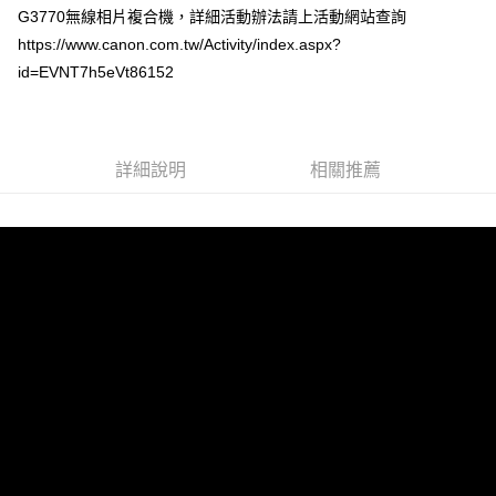
G3770無線相片複合機，詳細活動辦法請上活動網站查詢
相關說明
https://www.canon.com.tw/Activity/index.aspx?
【關於「AFTEE先享後付」】
ATM付款
AFTEE先享後付是「在收到商品之後才付款」的支付方式。 讓您購物簡單
id=EVNT7h5eVt86152
便利好安心！
１．簡單：不需註冊會員、不需綁卡、不需儲值。
運送方式
２．便利：只要手機號碼，簡訊認證，即可結帳。
３．安心：先確認商品／服務後，再付款。
全家取貨付款
詳細說明
相關推薦
每筆NT$60，滿NT$399(含以上)免運費
【「AFTEE先享後付」結帳流程】
１．於結帳方式選擇「AFTEE先享後付」後，將跳轉至「AFTEE先享後付」
萊爾富取貨付款
結帳頁面，進行簡訊認證並確認金額後，即可完成結帳。
２．訂單成立數日內，您將收到繳費通知簡訊。
每筆NT$60，滿NT$399(含以上)免運費
３．收到繳費通知簡訊後14天內，點擊此簡訊中的連結，可透過四大超商／
ATM／網路銀行／等多元方式進行付款，方視為交易完成。
7-11取貨付款
※ 請注意：結帳手續完成當下不需立刻繳費，但若您需要取消訂單，請聯絡
每筆NT$60，滿NT$399(含以上)免運費
購買商品的店家。未經商家同意取消之訂單仍視為有效，需透過AFTEE先享
後付繳納相關費用。
宅配
※ 交易是否成功請以「AFTEE先享後付 」之結帳頁面顯示為準，若有關於
是否繳費成功／繳費後需取消欲退款等相關疑問，請聯繫「AFTEE先享後付
每筆NT$75，滿NT$399(含以上)免運費
客戶支援中心」
https://netprotections.freshdesk.com/support/home
付款後門市自取
【注意事項】
１．透過由恩沛科技股份有限公司提供之「AFTEE先享後付」服務完成之交
免運費
易，需依本服務之必要範圍內提供個人資料，並將交易相關給付款項請求債