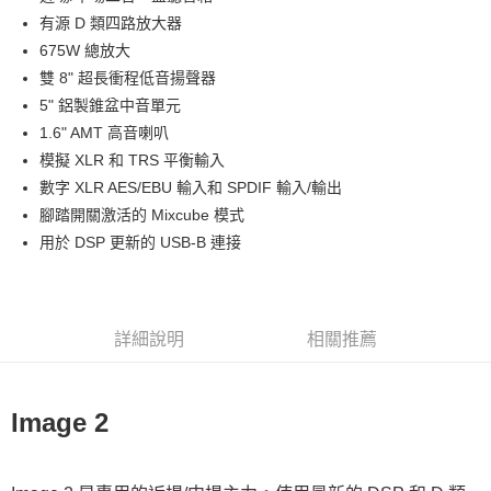
華南商業銀行
彰化商業銀行
12 期 0 利率 每期
NT$11,250
21家銀行
合作金庫商業銀行
第一商業銀行
有源 D 類四路放大器
上海商業儲蓄銀行
台北富邦商業銀行
華南商業銀行
彰化商業銀行
合作金庫商業銀行
第一商業銀行
LINE Pay
國泰世華商業銀行
兆豐國際商業銀行
675W 總放大
上海商業儲蓄銀行
台北富邦商業銀行
華南商業銀行
彰化商業銀行
臺灣中小企業銀行
台中商業銀行
雙 8" 超長衝程低音揚聲器
國泰世華商業銀行
兆豐國際商業銀行
Apple Pay
上海商業儲蓄銀行
台北富邦商業銀行
匯豐（台灣）商業銀行
華泰商業銀行
臺灣中小企業銀行
台中商業銀行
5" 鋁製錐盆中音單元
國泰世華商業銀行
兆豐國際商業銀行
聯邦商業銀行
遠東國際商業銀行
匯豐（台灣）商業銀行
華泰商業銀行
街口支付
1.6" AMT 高音喇叭
臺灣中小企業銀行
台中商業銀行
元大商業銀行
永豐商業銀行
聯邦商業銀行
遠東國際商業銀行
匯豐（台灣）商業銀行
華泰商業銀行
模擬 XLR 和 TRS 平衡輸入
玉山商業銀行
星展（台灣）商業銀行
悠遊付
元大商業銀行
永豐商業銀行
聯邦商業銀行
遠東國際商業銀行
數字 XLR AES/EBU 輸入和 SPDIF 輸入/輸出
台新國際商業銀行
中國信託商業銀行
玉山商業銀行
星展（台灣）商業銀行
元大商業銀行
永豐商業銀行
台灣樂天信用卡公司
Google Pay
腳踏開關激活的 Mixcube 模式
台新國際商業銀行
中國信託商業銀行
玉山商業銀行
星展（台灣）商業銀行
用於 DSP 更新的 USB-B 連接
台灣樂天信用卡公司
台新國際商業銀行
中國信託商業銀行
全支付
台灣樂天信用卡公司
全盈+PAY
AFTEE先享後付
詳細說明
相關推薦
相關說明
【關於「AFTEE先享後付」】
ATM付款
AFTEE先享後付是「在收到商品之後才付款」的支付方式。 讓您購物簡單
Image 2
便利好安心！
１．簡單：不需註冊會員、不需綁卡、不需儲值。
運送方式
２．便利：只要手機號碼，簡訊認證，即可結帳。
３．安心：先確認商品／服務後，再付款。