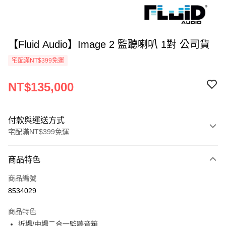
【Fluid Audio】Image 2 監聽喇叭 1對 公司貨
宅配滿NT$399免運
NT$135,000
付款與運送方式
宅配滿NT$399免運
付款方式
商品特色
信用卡一次付款
商品編號
信用卡分期付款
8534029
3 期 0 利率 每期
NT$45,000
21家銀行
商品特色
6 期 0 利率 每期
NT$22,500
21家銀行
合作金庫商業銀行
第一商業銀行
近場/中場二合一監聽音箱