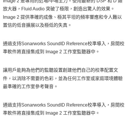
宅配
Image 2 是專用的近場/中場主力。使用最新的 DSP 和 D 類
每筆NT$75，滿NT$399(含以上)免運費
放大器，Fluid Audio 突破了極限，創造出驚人的效果。
【「AFTEE先享後付」結帳流程】
１．於結帳方式選擇「AFTEE先享後付」後，將跳轉至「AFTEE先享後付」
Image 2 提供準確的成像、極其平坦的頻率響應和令人難以
付款後門市自取
結帳頁面，進行簡訊認證並確認金額後，即可完成結帳。
２．訂單成立數日內，您將收到繳費通知簡訊。
置信的低音擴展以及極低的失真。
免運費
３．收到繳費通知簡訊後14天內，點擊此簡訊中的連結，可透過四大超商／
ATM／網路銀行／等多元方式進行付款，方視為交易完成。
※ 請注意：結帳手續完成當下不需立刻繳費，但若您需要取消訂單，請聯絡
通過支持Sonarworks SoundID Reference校準導入，房間校
購買商品的店家。未經商家同意取消之訂單仍視為有效，需透過AFTEE先享
後付繳納相關費用。
準軟件將直接集成到 Image 2 工作室監聽器中。
※ 交易是否成功請以「AFTEE先享後付 」之結帳頁面顯示為準，若有關於
是否繳費成功／繳費後需取消欲退款等相關疑問，請聯繫「AFTEE先享後付
客戶支援中心」
https://netprotections.freshdesk.com/support/home
讓用戶能夠為他們的監聽設置創建他們自己的校準配置文
【注意事項】
件，以消除不需要的色彩，並為任何工作室或家庭環境體驗
１．透過由恩沛科技股份有限公司提供之「AFTEE先享後付」服務完成之交
最準確的工作室參考聲音。
易，需依本服務之必要範圍內提供個人資料，並將交易相關給付款項請求債
權轉讓予恩沛科技股份有限公司。
２．關於個人資料處理事宜，請瀏覽以下網址：
https://aftee.tw/terms/#terms3
通過支持Sonarworks SoundID Reference校準導入，房間校
３．未成年的使用者請事先徵得法定代理人或監護人之同意方可使用
「AFTEE先享後付」，若未經同意申辦者引起之損失，本公司不負相關責
準軟件將直接集成到 Image 2 工作室監聽器中。
任。
４．使用「AFTEE先享後付」時，將依據個別帳號之用戶狀況，依本公司即
時審查核予不同之上限額度；若仍有額度不足之情形，本公司將視審查結果