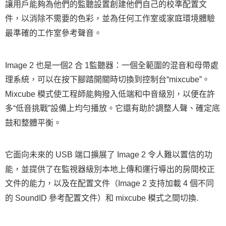
讓用戶能夠為他們的監聽設置創建他們自己的校準配置文
請求用戶進行身份認證。
５．嚴禁一人註冊多個帳號或使用他人資訊註冊。若發現惡意使用之情形，
件，以消除不需要的色彩，並為任何工作室或家庭環境體驗
恩沛科技股份有限公司將有權停止該用戶之使用額度並採取法律行動。
最準確的工作室參考聲音。
Image 2 也是一個2 合 1監聽器：一個全範圍的混音和母帶處
理系統，可以在按下腳踏開關時切換到控制台“mixcube”。
Mixcube 模式使工程師能夠撥入低端和中音級別，以便在許
多“低音挑戰”設備上均勻播放。它還有助於調整人聲、確定底
鼓和整體平衡。
它面向未來的 USB 端口擴展了 Image 2 令人難以置信的功
能，並提供了在監視器級別本地上傳和運行導出的房間校正
文件的能力，以及在配置文件（Image 2 支持加載 4 個不同
的 SoundID 參考配置文件）和 mixcube 模式之間切換.