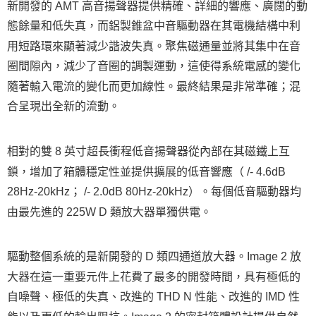
新開發的 AMT 高音揚聲器提供精確、詳細的響應、廣闊的動
態餘量和低失真，而鋁製錐盆中音驅動器在其電機結構中利
用短路環來顯著減少諧波失真。聚焦磁通量並將其集中在音
圈間隙內，減少了音圈的調製運動，這使得系統電感的變化
隨著輸入電流的變化而更加線性。最終結果是非常準確；混
合呈現出全新的流動。
相對的雙 8 英寸超長衝程低音揚聲器從內部在其磁鐵上互
鎖，增加了箱體穩定性並提供擴展的低音響應（ /- 4.6dB
28Hz-20kHz； /- 2.0dB 80Hz-20kHz）。每個低音驅動器均
由最先進的 225W D 類放大器單獨供電。
驅動整個系統的是新開發的 D 類四通道放大器。Image 2 放
大器在這一重要元件上花費了最多的開發時間，具有極低的
自噪聲、極低的失真、改進的 THD N 性能、改進的 IMD 性