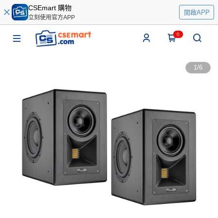
CSEmart 購物
開啟APP
立刻使用官方APP
0
1
/
6